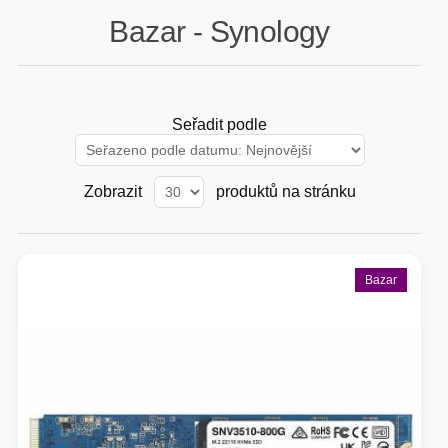
Bazar - Synology
GAMING
HARDWARE
Seřadit podle
SOFTWARE
Zobrazit
produktů na stránku
PERIFERIE
AI PC STANICE
ENTERPRISE
Bazar
HERNÍ NTB
ELEKTRONIKA
GRAFICKÉ KARTY
HOBBY
AI ENTERPRISE