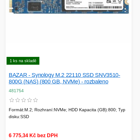
SÍTĚ
KLÁVESNICE A MYŠI
DOMÁCNOST
AI ROBOTIZACE
ZÁRUKY - SLUŽBY
NOVINKY
HERNÍ PODLOŽKY
CHYTRÉ OSVĚTLENÍ
1 ks na skladě
INTERAKTIVNÍ HRAČKY
ZÁKLADNÍ DESKY - INTEL
BAZAR - Synology M.2 22110 SSD SNV3510-
800G (NAS) (800 GB, NVMe) - rozbaleno
ZABEZPEČENÍ
SÍŤOVÉ PRVKY Pro
481754
FLASH KARTY
TOPENÍ
Formát:M.2; Rozhraní:NVMe; HDD Kapacita (GB):800; Typ
disku:SSD
PRACOVNÍ STANICE
SOHO INTERNÍ DISKY
6 775,34 Kč bez DPH