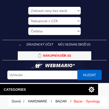
→
ZÁKAZNICKÝ ÚČET
MŮJ SEZNAM ZBOŽÍ
(0)
NÁKUPNÍ KOŠÍK
(0)
HLEDAT
CATEGORIES
Domů
/
HARDWARE
/
BAZAR
/
Bazar - Synology
PC SESTAVY