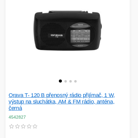
EXTENDER-REPEATER
FRITÉZY
HERNÍ ZDROJE
LOKÁTORY
BATERIE
SWITCHE
Orava T- 120 B přenosný rádio přijímač, 1 W,
výstup na sluchátka, AM & FM rádio, anténa,
RÁDIA - STANICE
černá
4542827