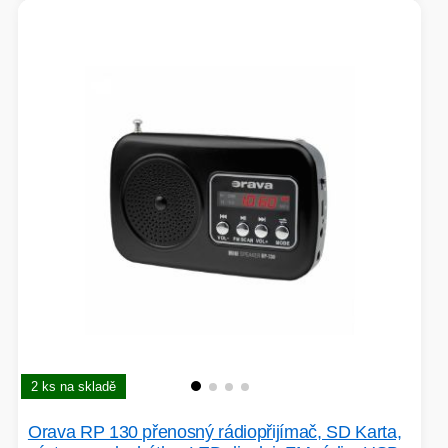
2 ks na skladě
Orava RP 130 přenosný rádiopřijímač, SD Karta,