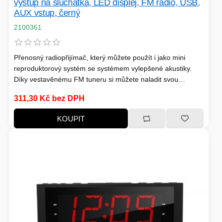
výstup na sluchátka, LED displej, FM rádio, USB,
AUX vstup, černý
2100361
Přenosný radiopřijímač, který můžete použít i jako mini
reproduktorový systém se systémem vylepšené akustiky.
Díky vestavěnému FM tuneru si můžete naladit svou
oblíbenou rádiovou stanici. Kromě toho je vhodný pro
311,30 Kč bez DPH
připojení k MP3 přehrávači, PC, mobilnímu telefonu, ale
nechybí zde ani slot pro micro SD a SD kartu, USB vstup či
KOUPIT
AUX vstup.