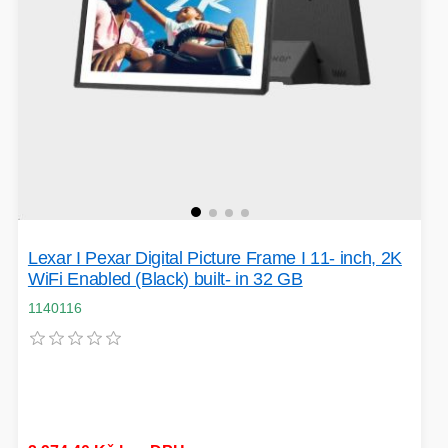
VÝPRODEJ
HERNÍ MYŠI
ROZŠIŘUJÍCÍ KARTY
OSVĚTLENÍ
PROJEKTORY
BACKUP SERVER
PATCH PANELY
ROBOTY - MIXÉRY
Lexar I Pexar Digital Picture Frame I 11- inch, 2K
WiFi Enabled (Black) built- in 32 GB
POUKAZY
1140116
HERNÍ KLÁVESNICE
PAMĚTI RAM
DEKORACE