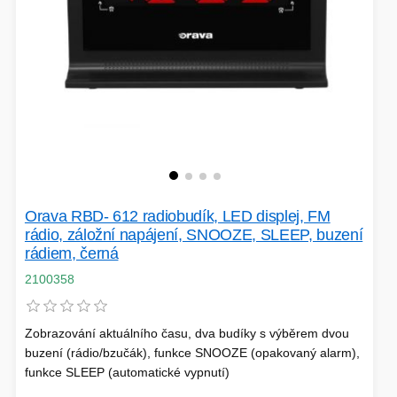
Orava RBD- 612 radiobudík, LED displej, FM
rádio, záložní napájení, SNOOZE, SLEEP, buzení
rádiem, černá
2100358
Zobrazování aktuálního času, dva budíky s výběrem dvou
buzení (rádio/bzučák), funkce SNOOZE (opakovaný alarm),
funkce SLEEP (automatické vypnutí)