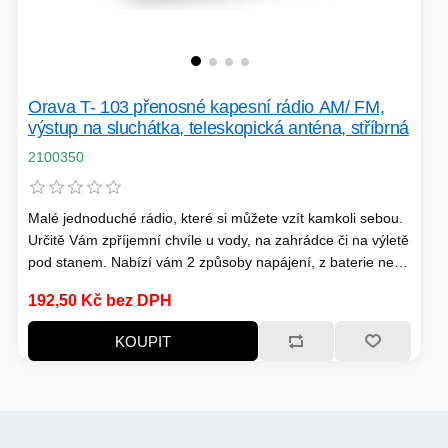
Orava T- 103 přenosné kapesní rádio AM/ FM,
výstup na sluchátka, teleskopická anténa, stříbrná
2100350
Malé jednoduché rádio, které si můžete vzít kamkoli sebou.
Určitě Vám zpříjemní chvíle u vody, na zahrádce či na výletě
pod stanem. Nabízí vám 2 způsoby napájení, z baterie nebo
ze sítě. Na těle najdete i výstup na sluchátka. Pro lepší
192,50 Kč bez DPH
chytání signálu má teleskopickou anténu.
KOUPIT