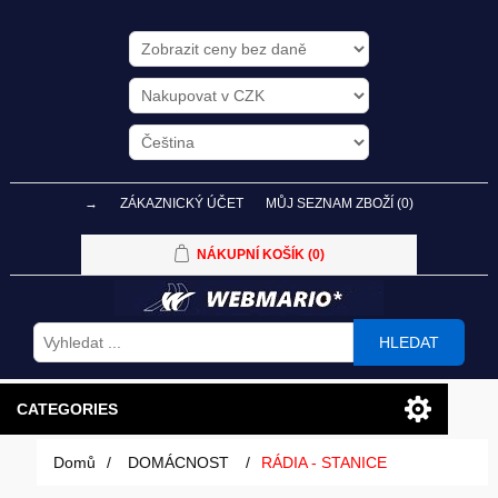
→
ZÁKAZNICKÝ ÚČET
MŮJ SEZNAM ZBOŽÍ
(0)
NÁKUPNÍ KOŠÍK
(0)
HLEDAT
CATEGORIES
Domů
/
DOMÁCNOST
/
RÁDIA - STANICE
PC SESTAVY