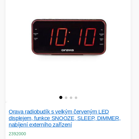
VOLNÝ ČAS
OSTATNÍ TECHNIKA
Orava radiobudík s velkým červeným LED
displejem, funkce SNOOZE, SLEEP, DIMMER,
nabíjení externího zařízení
2392000
PŘÍSLUŠENSTVÍ