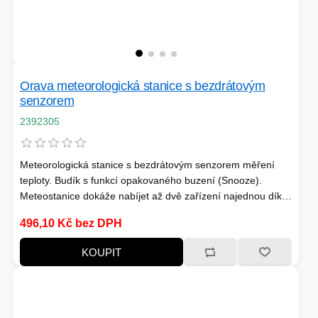
PÉČE O TĚLO
STOJANY
Orava meteorologická stanice s bezdrátovým
senzorem
2392305
ALARMY A SETY
Meteorologická stanice s bezdrátovým senzorem měření
teploty. Budík s funkcí opakovaného buzení (Snooze).
Meteostanice dokáže nabíjet až dvě zařízení najednou díky
dvěma USB portům.
496,10 Kč bez DPH
PRAČKY
KOUPIT