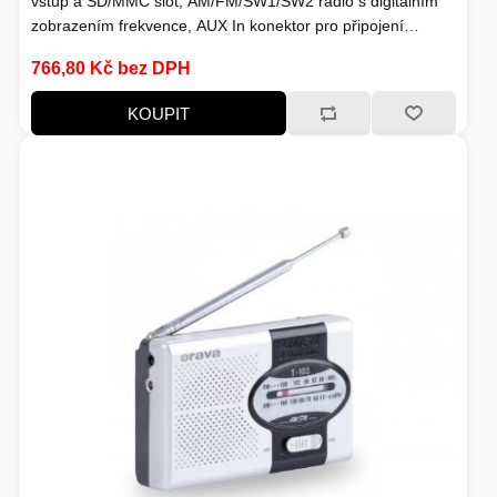
vstup a SD/MMC slot, AM/FM/SW1/SW2 rádio s digitálním
zobrazením frekvence, AUX In konektor pro připojení
externího zařízení
766,80 Kč bez DPH
KOUPIT