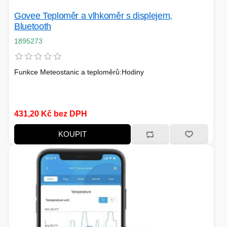
TISKOVÁ MÉDIA
MINIBARY
Govee Teploměr a vlhkoměr s displejem,
Bluetooth
MINI-PC
1895273
KOMERČNÍ PANELY
HERNÍ GAMEPADY
Funkce Meteostanic a teploměrů:Hodiny
HEADSETY & MIKROFONY
PROCESORY - AMD
PRODLUŽOVACÍ PŘÍVOD
431,20 Kč bez DPH
MS COPILOT
IP KAMERY
KOUPIT
LEDNIČKY
KANCELÁŘSKÁ TECHNIKA
PC A NOTEBOOKY
STORAGE-SMB