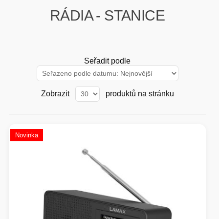
RÁDIA - STANICE
GAMING
HARDWARE
Seřadit podle
SOFTWARE
Zobrazit
produktů na stránku
PERIFERIE
AI PC STANICE
ENTERPRISE
Novinka
HERNÍ NTB
ELEKTRONIKA
GRAFICKÉ KARTY
HOBBY
AI ENTERPRISE