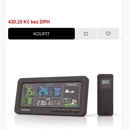
HERNÍ STOLY
430,10 Kč bez DPH
SVÍTILNY
NABÍJECÍ STANICE
KOUPIT
ANTÉNY
INDUKCE - VAŘIČE
CHLAZENÍ
ŽÁROVKY
PŘÍSTUPOVÝ SYSTÉM