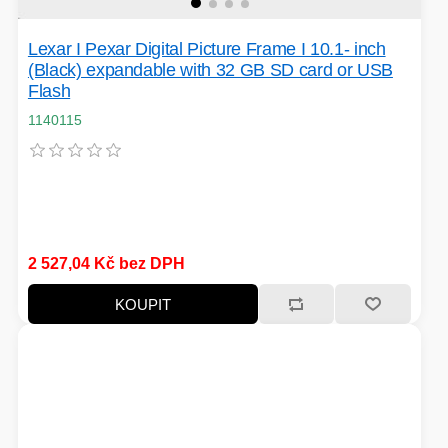
Lexar I Pexar Digital Picture Frame I 10.1- inch
HERNÍ CASE
(Black) expandable with 32 GB SD card or USB
Flash
ZVONKY
1140115
CHYTRÁ ELEKTRONIKA
ADAPTÉRY USB/PCI
TLAKOVÉ HRNCE
2 527,04 Kč bez DPH
KOUPIT
HERNÍ ROUTERY
KOLOBĚŽKY
OSTATNÍ - MOBIL