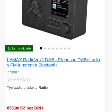
SÍTĚ
KLÁVESNICE A MYŠI
DOMÁCNOST
AI ROBOTIZACE
ZÁRUKY - SLUŽBY
NOVINKY
HERNÍ PODLOŽKY
CHYTRÉ OSVĚTLENÍ
10 ks na skladě
INTERAKTIVNÍ HRAČKY
ZÁKLADNÍ DESKY - INTEL
LAMAX RadioVox1 DAB - Přenosné DAB+ rádio
s FM tunerem a Bluetooth
ZABEZPEČENÍ
SÍŤOVÉ PRVKY Pro
779087
FLASH KARTY
TOPENÍ
Typ audio produktu:Rádio
PRACOVNÍ STANICE
SOHO INTERNÍ DISKY
855,00 Kč bez DPH