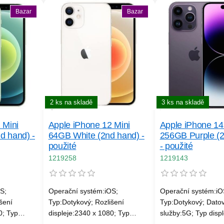
Bazar
Bazar
2 ks na skladě
3 ks na skladě
 Mini
Apple iPhone 12 Mini
Apple iPhone 14
d hand) -
64GB White (2nd hand) -
256GB Purple (
použité
- použité
1219258
1219143
S;
Operační systém:iOS;
Operační systém:iO
šení
Typ:Dotykový; Rozlišení
Typ:Dotykový; Dato
0; Typ
displeje:2340 x 1080; Typ
služby:5G; Typ displ
kce:Wi-Fi,
displeje:OLED; Funkce:Wi-Fi,
Tvar výřezu v disple