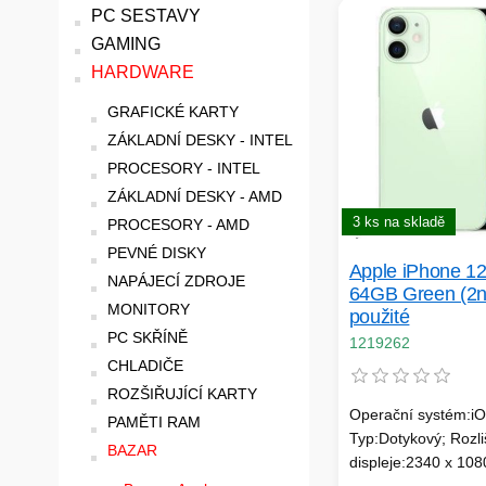
PC SESTAVY
GAMING
HARDWARE
GRAFICKÉ KARTY
ZÁKLADNÍ DESKY - INTEL
PROCESORY - INTEL
ZÁKLADNÍ DESKY - AMD
3 ks na skladě
PROCESORY - AMD
PEVNÉ DISKY
Apple iPhone 12
NAPÁJECÍ ZDROJE
64GB Green (2n
MONITORY
použité
PC SKŘÍNĚ
1219262
CHLADIČE
ROZŠIŘUJÍCÍ KARTY
Operační systém:iO
PAMĚTI RAM
Typ:Dotykový; Rozli
BAZAR
displeje:2340 x 108
displeje:OLED; Fun