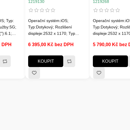
1219130
1219268
OS; Typ:
Operační systém:iOS;
Operační systém:iO
lužby:5G;
Typ:Dotykový; Rozlišení
Typ:Dotykový; Rozli
"):6.1;
displeje:2532 x 1170; Typ
displeje:2532 x 117
2556 x 1179;
displeje:OLED; Funkce:Wi-Fi,
displeje:OLED; Funk
z DPH
6 395,00 Kč bez DPH
5 790,00 Kč bez
; Tvar
GPS, BlueTooth, QHD Video,
GPS, BlueTooth, QH
délník;
Přední kamera, LTE, NFC,
Přední kamera, LTE
Čtečka otisku prstů, Bezdrátové
Čtečka otisku prstů
KOUPIT
KOUPIT
et objektivů
nabíjení; Certifikace:IP68;
nabíjení; Certifikac
:2; Počet
Integrovaný fotoaparát:s
rozlišením 12-14.9 Mpix; Vnitřní
kce
paměť:256 GB
lovací
i-Ion