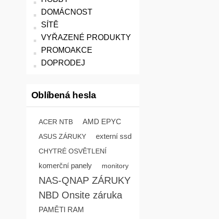
DOMÁCNOST
SÍTĚ
VYŘAZENÉ PRODUKTY
PROMOAKCE
DOPRODEJ
Oblíbená hesla
AMD EPYC
ACER NTB
externí ssd
ASUS ZÁRUKY
CHYTRÉ OSVĚTLENÍ
komerční panely
monitory
NAS-QNAP ZÁRUKY
NBD Onsite záruka
PAMĚTI RAM