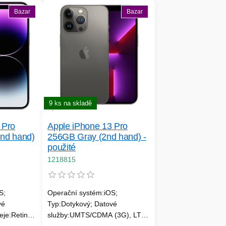
Bazar
Bazar
9 ks na skladě
 Pro
Apple iPhone 13 Pro
2nd hand)
256GB Gray (2nd hand) -
použité
1218815
S;
Operační systém:iOS;
vé
Typ:Dotykový; Datové
eje:Retina;
služby:UMTS/CDMA (3G), LTE
ji:Obdélník;
(4G), 5G; Rozlišení