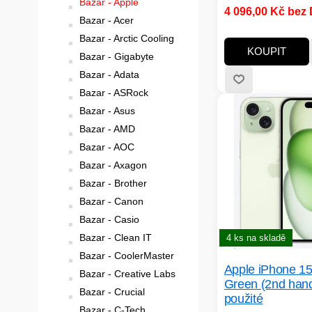
Bazar - Apple
4 096,00 Kč bez
GPS, BlueTooth, Q
Bazar - Acer
Přední kamera, LTE
Bazar - Arctic Cooling
Čtečka otisku prstů
KOUPIT
Bazar - Gigabyte
nabíjení; Certifikac
Bazar - Adata
Integrovaný fotoapa
rozlišením 12-14.9 M
Bazar - ASRock
paměť:64 GB
Bazar - Asus
Bazar - AMD
Bazar - AOC
Bazar - Axagon
Bazar - Brother
Bazar - Canon
Bazar - Casio
Bazar - Clean IT
4 ks na skladě
Bazar - CoolerMaster
Apple iPhone 1
Bazar - Creative Labs
Green (2nd hand
Bazar - Crucial
použité
Bazar - C-Tech