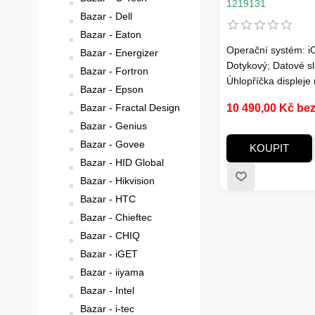
1219131
Bazar - Dell
Bazar - Eaton
Operační systém: i
Bazar - Energizer
Dotykový; Datové s
Bazar - Fortron
Úhlopříčka displeje (
Bazar - Epson
Rozlišení displeje:
10 490,00 Kč be
Bazar - Fractal Design
Typ displeje: Retina
Bazar - Genius
výřezu v displeji:Ob
Rozlišení zadního
Bazar - Govee
KOUPIT
fotoaparátu:48; Poč
Bazar - HID Global
zadního fotoaparátu
Bazar - Hikvision
objektivů předního
Bazar - HTC
fotoaparátu:1; Fun
Bazar - Chieftec
fotoaparátu: Přisvět
dioda; Typ baterie:L
Bazar - CHIQ
Bazar - iGET
Bazar - iiyama
Bazar - Intel
Bazar - i-tec