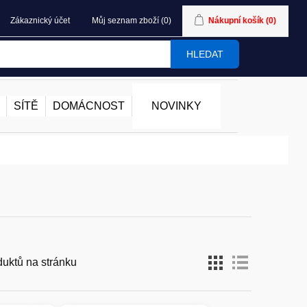
Zákaznický účet
Můj seznam zboží
(0)
Nákupní košík
(0)
HLEDAT
SÍTĚ
DOMÁCNOST
NOVINKY
duktů na stránku