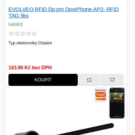
TISKOVÁ MÉDIA
MINIBARY
EVOLVEO RFID čip pro DoorPhone AP2- RFID
TAG 5ks
MINI-PC
546902
KOMERČNÍ PANELY
HERNÍ GAMEPADY
Typ elektroniky:Ostatní
HEADSETY & MIKROFONY
PROCESORY - AMD
PRODLUŽOVACÍ PŘÍVOD
163,90 Kč bez DPH
MS COPILOT
IP KAMERY
KOUPIT
LEDNIČKY
KANCELÁŘSKÁ TECHNIKA
PC A NOTEBOOKY
STORAGE-SMB