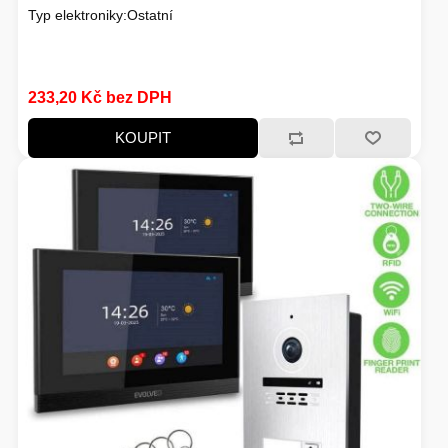
Typ elektroniky:Ostatní
HERNÍ STOLY
SVÍTILNY
233,20 Kč bez DPH
NABÍJECÍ STANICE
ANTÉNY
KOUPIT
INDUKCE - VAŘIČE
CHLAZENÍ
ŽÁROVKY
PŘÍSTUPOVÝ SYSTÉM