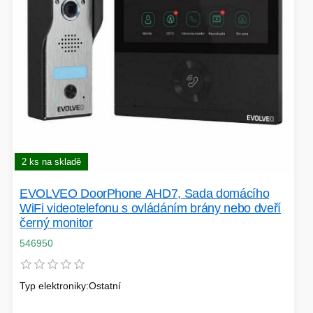
2 ks na skladě
EVOLVEO DoorPhone AHD7, Sada domácího
WiFi videotelefonu s ovládáním brány nebo dveří
černý monitor
546950
Typ elektroniky:Ostatní