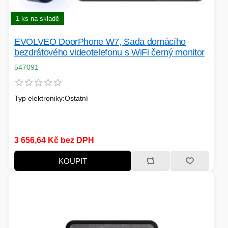
PC SKŘÍNĚ
USB KABELY
1 ks na skladě
KALKULAČKY
VIRTUALIZACE
SÍŤOVÉ KABELY
EVOLVEO DoorPhone W7, Sada domácího
bezdrátového videotelefonu s WiFi černý monitor
GRILOVÁNÍ A PÁRTY
547091
PŘÍSLUŠENSTVÍ
Typ elektroniky:Ostatní
HERNÍ MIKROFONY
3 656,64 Kč bez DPH
CHLADIČE
ZÁSUVKY - VYPÍNAČE
KOUPIT
AUTO - MOTO
LINUX SERVER
OPTICKÉ KABELY
TOPINKOVAČE