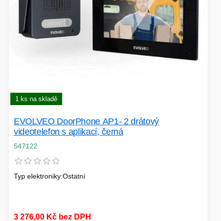
1 ks na skladě
EVOLVEO DoorPhone AP1- 2 drátový
videotelefon s aplikací, černá
547122
Typ elektroniky:Ostatní
3 276,00 Kč bez DPH