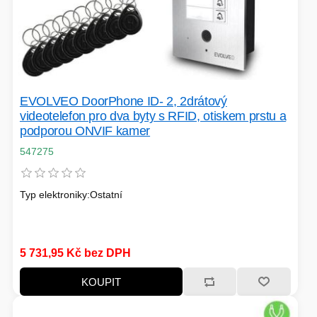
PÉČE O TĚLO
STOJANY
EVOLVEO DoorPhone ID- 2, 2drátový
videotelefon pro dva byty s RFID, otiskem prstu a
podporou ONVIF kamer
ALARMY A SETY
547275
Typ elektroniky:Ostatní
PRAČKY
5 731,95 Kč bez DPH
KOUPIT