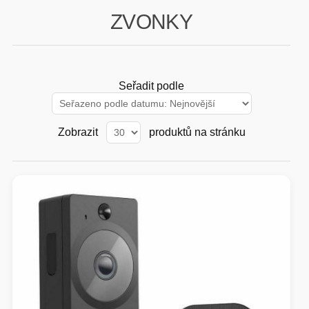
ZVONKY
GAMING
HARDWARE
Seřadit podle
SOFTWARE
Zobrazit
produktů na stránku
PERIFERIE
AI PC STANICE
ENTERPRISE
HERNÍ NTB
ELEKTRONIKA
GRAFICKÉ KARTY
HOBBY
AI ENTERPRISE