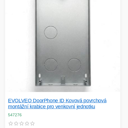
EXTENDER-REPEATER
FRITÉZY
HERNÍ ZDROJE
LOKÁTORY
BATERIE
SWITCHE
RÁDIA - STANICE
EVOLVEO DoorPhone ID Kovová povrchová
montážní krabice pro venkovní jednotku
547276