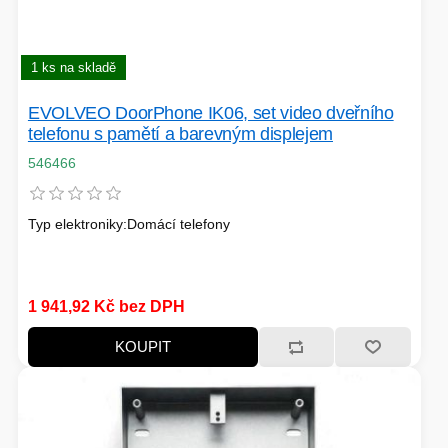
HERNÍ CASE
1 ks na skladě
ZVONKY
EVOLVEO DoorPhone IK06, set video dveřního
telefonu s pamětí a barevným displejem
CHYTRÁ ELEKTRONIKA
ADAPTÉRY USB/PCI
546466
TLAKOVÉ HRNCE
Typ elektroniky:Domácí telefony
1 941,92 Kč bez DPH
KOUPIT
HERNÍ ROUTERY
KOLOBĚŽKY
OSTATNÍ - MOBIL