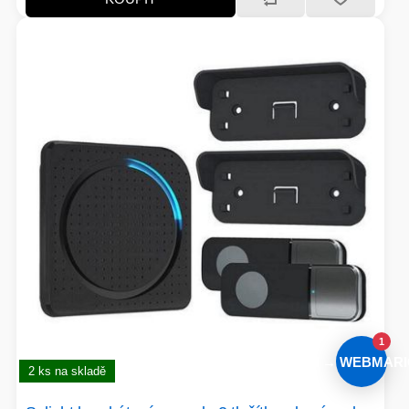
1
AI → WEBMARI
2 ks na skladě