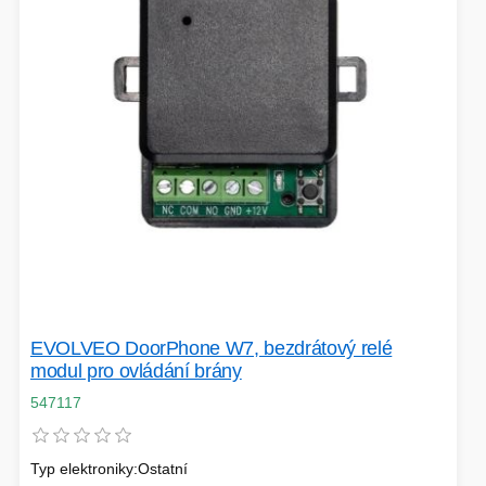
VÝPRODEJ
HERNÍ MYŠI
ROZŠIŘUJÍCÍ KARTY
OSVĚTLENÍ
PROJEKTORY
BACKUP SERVER
PATCH PANELY
ROBOTY - MIXÉRY
POUKAZY
EVOLVEO DoorPhone W7, bezdrátový relé
modul pro ovládání brány
547117
HERNÍ KLÁVESNICE
PAMĚTI RAM
DEKORACE
Typ elektroniky:Ostatní