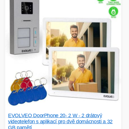
EVOLVEO DoorPhone 20- 2 W - 2 drátový
videotelefon s aplikací pro dvě domácnosti a 32
GB pamětí