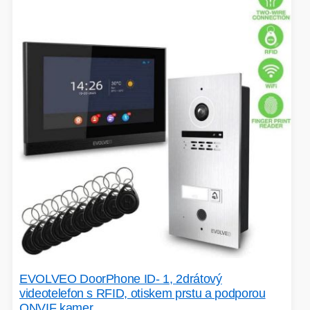
VOLNÝ ČAS
OSTATNÍ TECHNIKA
EVOLVEO DoorPhone ID- 1, 2drátový
videotelefon s RFID, otiskem prstu a podporou
ONVIF kamer
PŘÍSLUŠENSTVÍ