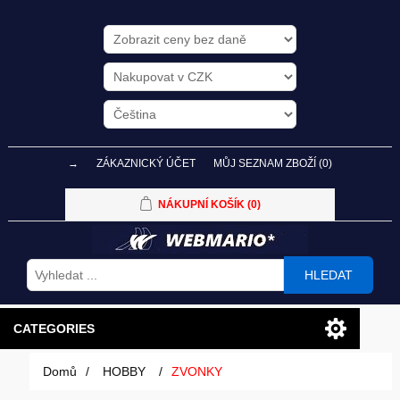
→
ZÁKAZNICKÝ ÚČET
MŮJ SEZNAM ZBOŽÍ
(0)
NÁKUPNÍ KOŠÍK
(0)
HLEDAT
CATEGORIES
Domů
/
HOBBY
/
ZVONKY
PC SESTAVY