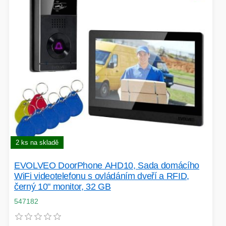
2 ks na skladě
EVOLVEO DoorPhone AHD10, Sada domácího
WiFi videotelefonu s ovládáním dveří a RFID,
černý 10" monitor, 32 GB
547182