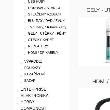
USB HUBY
DOKOVACÍ STANICE
GELY - U
STLAČENÝ VZDUCH
BLU-RAY / DVD / ZVUK
TV tunery, Střihové karty
GELY - UTĚRKY - PĚNY
ČTEČKY KARET
REPEATERY
HDMI / DP KABELY
VÝPRODEJ
POUKAZY
IO ZAŘÍZENÍ
HDMI /
BAZAR
ENTERPRISE
ELEKTRONIKA
HOBBY
DOMÁCNOST