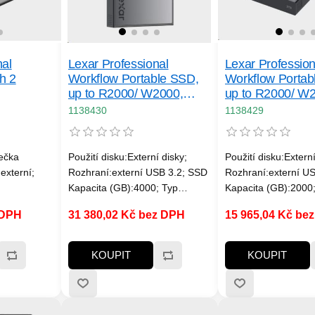
nal
Lexar Professional
Lexar Profession
h 2
Workflow Portable SSD,
Workflow Portab
up to R2000/ W2000,
up to R2000/ W
IP68, 4 TB
IP68, 2 TB
1138430
1138429
tečka
Použití disku:Externí disky;
Použití disku:Externí
externí;
Rozhraní:externí USB 3.2; SSD
Rozhraní:externí U
Kapacita (GB):4000; Typ
Kapacita (GB):2000
disku:SSD externí; Rychlost
disku:SSD externí; 
 DPH
31 380,02 Kč bez DPH
15 965,04 Kč be
čtení MB/s:2000MB/s a víc;
čtení MB/s:2000MB/s
Rychlost zápisu
Rychlost zápisu
MB/s:2000MB/s a víc
MB/s:2000MB/s a ví
KOUPIT
KOUPIT