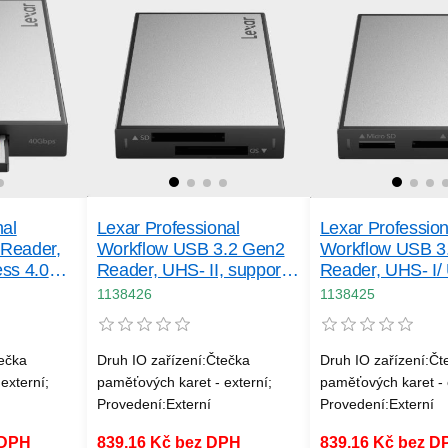
nal
Lexar Professional
Lexar Profession
Reader,
Workflow USB 3.2 Gen2
Workflow USB 3
ss 4.0
Reader, UHS- II, support
Reader, UHS- I/ 
Dual slot SD
support SD/ Mic
1138426
1138425
tečka
Druh IO zařízení:Čtečka
Druh IO zařízení:Čt
externí;
paměťových karet - externí;
paměťových karet - 
Provedení:Externí
Provedení:Externí
 DPH
839,16 Kč bez DPH
839,16 Kč bez D