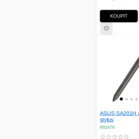
KOUPIT
ASUS SA201H A
stylus
892476