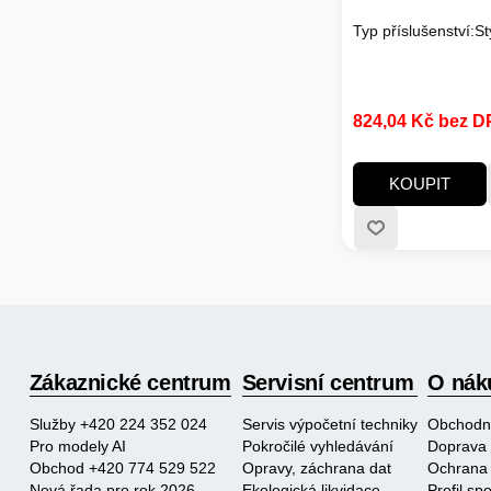
Typ příslušenství:St
824,04 Kč bez 
KOUPIT
Zákaznické centrum
Servisní centrum
O nák
Služby +420 224 352 024
Servis výpočetní techniky
Obchodn
Pro modely AI
Pokročilé vyhledávání
Doprava 
Obchod +420 774 529 522
Opravy, záchrana dat
Ochrana 
Nová řada pro rok 2026
Ekologická likvidace
Profil s