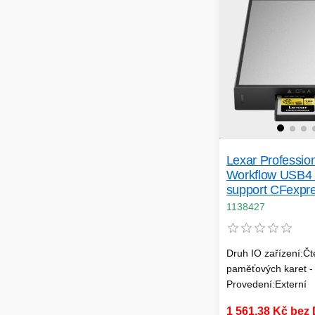
Lexar Professio
Workflow USB4 
support CFexpre
Type A
1138427
Druh IO zařízení:Č
paměťových karet - 
Provedení:Externí
1 561,38 Kč bez