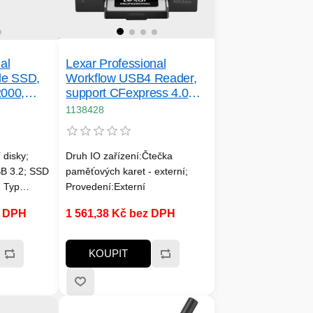
al
Lexar Professional
le SSD,
Workflow USB4 Reader,
2000,
support CFexpress 4.0
Type B
1138428
 disky;
Druh IO zařízení:Čtečka
SB 3.2; SSD
paměťových karet - externí;
; Typ
Provedení:Externí
Rychlost
z DPH
1 561,38 Kč bez DPH
 a víc;
c
KOUPIT