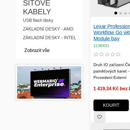
SÍŤOVÉ
KABELY
USB flash disky
Lexar Professio
ZÁKLADNÍ DESKY - AMD
Workflow Go wit
ZÁKLADNÍ DESKY - INTEL
Module bay
1138431
Zobrazit vše
Druh IO zařízení:Č
paměťových karet - 
Provedení:Externí
1 419,34 Kč bez
KOUPIT