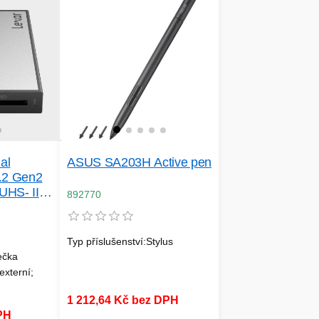
al
ASUS SA203H Active pen
.2 Gen2
UHS- II,
892770
roSD
Typ příslušenství:Stylus
ečka
externí;
1 212,64 Kč bez DPH
PH