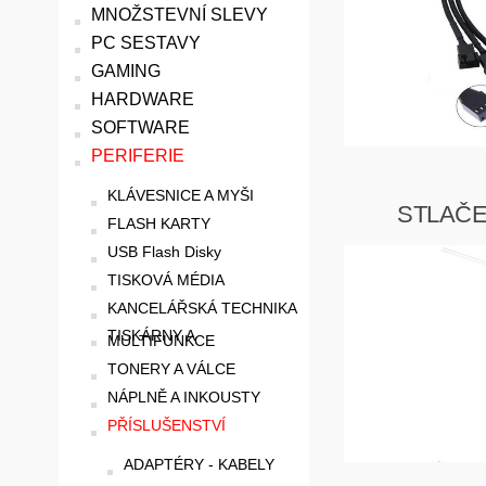
MNOŽSTEVNÍ SLEVY
PC SESTAVY
GAMING
HARDWARE
SOFTWARE
PERIFERIE
KLÁVESNICE A MYŠI
STLAČ
FLASH KARTY
USB Flash Disky
TISKOVÁ MÉDIA
KANCELÁŘSKÁ TECHNIKA
TISKÁRNY A
MULTIFUNKCE
TONERY A VÁLCE
NÁPLNĚ A INKOUSTY
PŘÍSLUŠENSTVÍ
ADAPTÉRY - KABELY