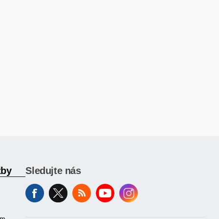
žby
Sledujte nás
am