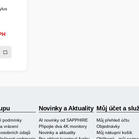
ylus
DPH
upu
Novinky a Aktuality
Můj účet a slu
í podmínky
AI novinky od SAPPHIRE
Můj přehled účtu
a vrácení
Připojte dva 4K monitory
Objednávky
osobních údajů
Novinky a aktuality
Můj nákupní košík
polečnosti webmario
Pro oblast kvantové fyziky
Oblíbené - můj sezn