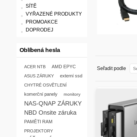
SÍTĚ
VYŘAZENÉ PRODUKTY
PROMOAKCE
DOPRODEJ
Oblíbená hesla
AMD EPYC
ACER NTB
Seřadit podle
externí ssd
ASUS ZÁRUKY
CHYTRÉ OSVĚTLENÍ
komerční panely
monitory
NAS-QNAP ZÁRUKY
NBD Onsite záruka
PAMĚTI RAM
PROJEKTORY