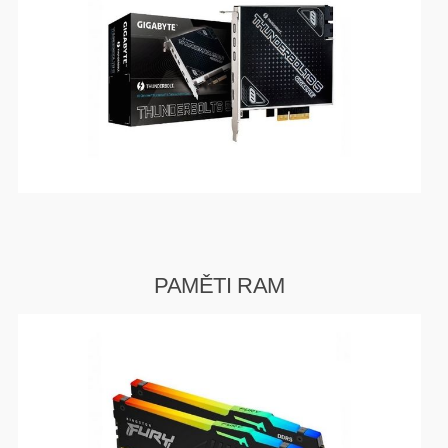
HERNÍ CASE
ZVONKY
CHYTRÁ ELEKTRONIKA
ADAPTÉRY USB/PCI
TLAKOVÉ HRNCE
PAMĚTI RAM
HERNÍ ROUTERY
KOLOBĚŽKY
OSTATNÍ - MOBIL