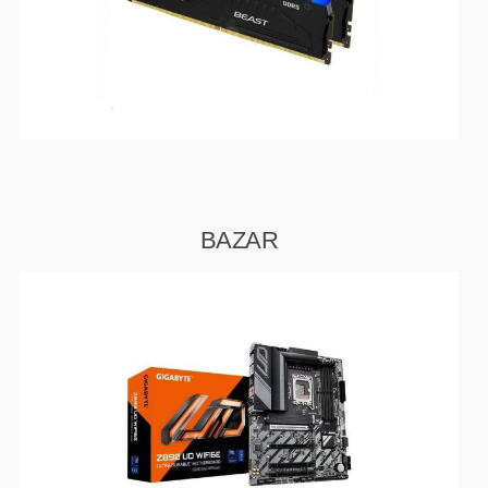
EXTENDER-REPEATER
FRITÉZY
HERNÍ ZDROJE
BAZAR
LOKÁTORY
BATERIE
SWITCHE
RÁDIA - STANICE