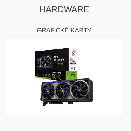
HARDWARE
GAMING
HARDWARE
GRAFICKÉ KARTY
SOFTWARE
PERIFERIE
AI PC STANICE
ENTERPRISE
HERNÍ NTB
ELEKTRONIKA
GRAFICKÉ KARTY
HOBBY
AI ENTERPRISE