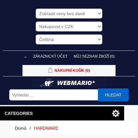
→
ZÁKAZNICKÝ ÚČET
MŮJ SEZNAM ZBOŽÍ
(0)
NÁKUPNÍ KOŠÍK
(0)
HLEDAT
CATEGORIES
Domů
/
HARDWARE
PC SESTAVY