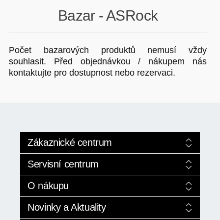
Bazar - ASRock
GAMING
HARDWARE
Počet bazarových produktů nemusí vždy
souhlasit. Před objednávkou / nákupem nás
kontaktujte pro dostupnost nebo rezervaci.
SOFTWARE
PERIFERIE
AI PC STANICE
ENTERPRISE
Zákaznické centrum
HERNÍ NTB
Služby +420 224 352 024
Servisní centrum
ELEKTRONIKA
Pro modely AI
Obchod +420 774 529 522
Servis výpočetní techniky
O nákupu
GRAFICKÉ KARTY
Nová řada pro rok 2026
Pokročilé vyhledávání
HOBBY
Kontakty
Opravy, záchrana dat
Obchodní podmínky
Novinky a Aktuality
Ekologická likvidace
Doprava a vrácení
AI ENTERPRISE
EET od webmario