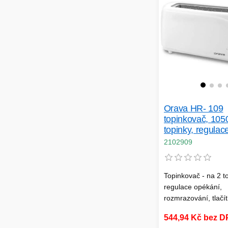
Orava HR- 109
topinkovač, 105
topinky, regulac
automatické vyp
2102909
miska na drobky
Topinkovač - na 2 to
regulace opékání,
rozmrazování, tlačí
okamžitého ukončen
544,94 Kč bez 
automatické vypnutí