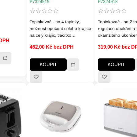
regulace teploty
miska na drobky
P7324919
P7324918
Topinkovač - na 4 topinky,
Topinkovač - na 2 to
možnost opečení celého krajíce
regulace opékání a t
na celý krajíc, tlačítko
okamžitého ukončen
 DPH
okamžitého ukončení, součástí
vyjímatelná miska n
462,00 Kč bez DPH
319,00 Kč bez D
vyjímatelná miska na drobky,
příkon 650 W, mater
příkon 1200 W, barva bílá
plast, barva bílá
KOUPIT
KOUPIT