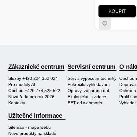
signalizace, součást
vyjímatelná miska n
KOUPIT
příkon 1050 W, mater
barva bílá
Zákaznické centrum
Servisní centrum
O nák
Služby +420 224 352 024
Servis výpočetní techniky
Obchodn
Pro modely AI
Pokročilé vyhledávání
Doprava 
Obchod +420 774 529 522
Opravy, záchrana dat
Ochrana 
Nová řada pro rok 2026
Ekologická likvidace
Profil s
Kontakty
EET od webmario
Vyhledat
Užitečné informace
Sitemap - mapa webu
Nové produkty na skladě