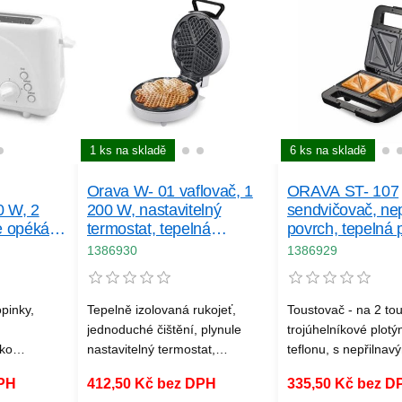
bílá a stříbrná barva
1 ks na skladě
6 ks na skladě
Orava W- 01 vaflovač, 1
ORAVA ST- 107
0 W, 2
200 W, nastavitelný
sendvičovač, nep
e opékání,
termostat, tepelná
povrch, tepelná p
nutí,
pojistka, nepřilnavá
kontrolky, černý /
1386930
1386929
povrchová úprava, bílý
pinky,
Tepelně izolovaná rukojeť,
Toustovač - na 2 tou
jednoduché čištění, plynule
trojúhelníkové plotý
tko
nastavitelný termostat,
teflonu, s nepřilnav
í,
protiskluzové nožičky
povrchem, rozměry 
DPH
412,50 Kč bez DPH
335,50 Kč bez D
 a světelná
× 23 × 14 cm (V×Š×