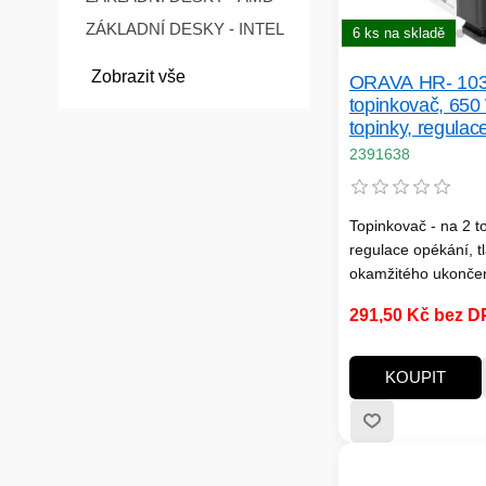
ZÁKLADNÍ DESKY - INTEL
6 ks na skladě
Zobrazit vše
ORAVA HR- 103
topinkovač, 650
topinky, regulac
2391638
Topinkovač - na 2 to
regulace opékání, tl
okamžitého ukončen
zdvih, příkon 650 W
291,50 Kč bez 
nerez, barva nerez
KOUPIT