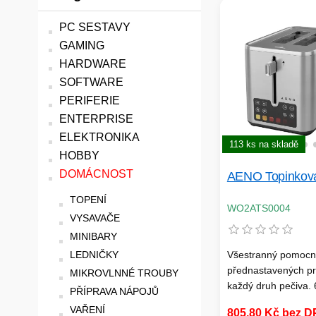
PC SESTAVY
GAMING
HARDWARE
SOFTWARE
PERIFERIE
ENTERPRISE
ELEKTRONIKA
113 ks na skladě
HOBBY
DOMÁCNOST
AENO Topinkov
TOPENÍ
WO2ATS0004
VYSAVAČE
MINIBARY
LEDNIČKY
Všestranný pomocní
přednastavených p
MIKROVLNNÉ TROUBY
každý druh pečiva. 
PŘÍPRAVA NÁPOJŮ
nastavitelných stup
VAŘENÍ
805,80 Kč bez 