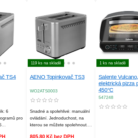
1 ks na skladě
119 ks na skladě
Salente Vulcano
ač TS4
AENO Topinkovač TS3
elektrická pizza 
450°C
WO2ATS0003
547248
k: 6
Snadné a spolehlivé: manuální
rogramů pro
ovládání. Jednoduchost, na
6
kterou se můžete spolehnout.
ňů
Intuitivní manuální ovládání
DPH
805,80 Kč bez DPH