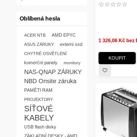
Oblíbená hesla
AMD EPYC
ACER NTB
1 326,06 Kč bez
externí ssd
ASUS ZÁRUKY
CHYTRÉ OSVĚTLENÍ
KOUPIT
komerční panely
monitory
NAS-QNAP ZÁRUKY
NBD Onsite záruka
PAMĚTI RAM
PROJEKTORY
SÍŤOVÉ
KABELY
USB flash disky
ZÁKLADNÍ DESKY - AMD