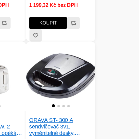
 DPH
1 199,32 Kč bez DPH
KOUPIT
4
ORAVA ST- 300 A
W, 2
sendvičovač 3v1,
e opékání,
vyměnitelné desky,