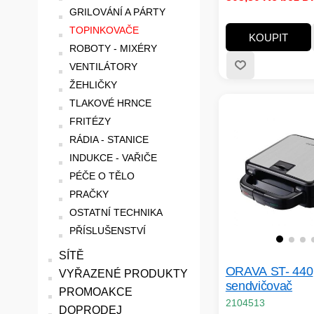
propečení vám umo
GRILOVÁNÍ A PÁRTY
dosáhnout přesně 
TOPINKOVAČE
výsledku, jaký máte
KOUPIT
jemně zlatavé křupa
ROBOTY - MIXÉRY
hluboce opečený ch
VENTILÁTORY
pokaždé konzistentn
ŽEHLIČKY
dohadů. Dokonalý to
TLAKOVÉ HRNCE
ladí s vaší chutí i n
FRITÉZY
RÁDIA - STANICE
INDUKCE - VAŘIČE
PÉČE O TĚLO
PRAČKY
OSTATNÍ TECHNIKA
PŘÍSLUŠENSTVÍ
SÍTĚ
ORAVA ST- 440
VYŘAZENÉ PRODUKTY
sendvičovač
PROMOAKCE
2104513
DOPRODEJ