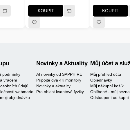
í
automatickou regulac
a drobky,
ochranou proti přehř
KOUPIT
KOUPIT
iál plast,
uzamykatelný, tepe
izolovaná rukojeť a
protiskluzové nožky 
příkon 750 W, kovov
délka kabelu 100 cm
stříbrná barva
upu
Novinky a Aktuality
Můj účet a slu
í podmínky
AI novinky od SAPPHIRE
Můj přehled účtu
a vrácení
Připojte dva 4K monitory
Objednávky
osobních údajů
Novinky a aktuality
Můj nákupní košík
polečnosti webmario
Pro oblast kvantové fyziky
Oblíbené - můj sezn
 moji objednávku
Odstoupení od kupní