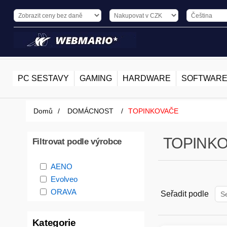
PC SESTAVY
GAMING
HARDWARE
SOFTWAR
Domů
/
DOMÁCNOST
/
TOPINKOVAČE
TOPINK
Filtrovat podle výrobce
AENO
Evolveo
ORAVA
Seřadit podle
Kategorie