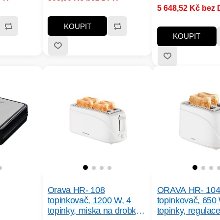
žní
vám poskytuje naprostou
5 648,52 Kč bez
takového
kontrolu. Odolný, přesný a
 rádi. Od
snadno použitelný.
KOUPIT
vosti až po
KOUPIT
léb -
í, bez
ast, který
áladou
Orava HR- 108
ORAVA HR- 10
topinkovač, 1200 W, 4
topinkovač, 650 
topinky, miska na drobky,
topinky, regulac