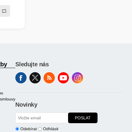
í teploty, s
átí,
lně
součástí,
ý plášť,
, černá a
žby
Sledujte nás
am
 smlouvy
Novinky
POSLAT
Odebírat
Odhlásit