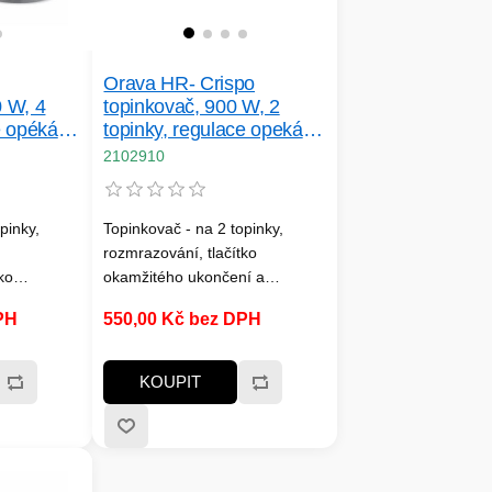
Orava HR- Crispo
0 W, 4
topinkovač, 900 W, 2
e opékání,
topinky, regulace opekání,
lý
rozmrazování, červený
2102910
pinky,
Topinkovač - na 2 topinky,
rozmrazování, tlačítko
ko
okamžitého ukončení a
í,
automatické vypnutí, součástí
PH
550,00 Kč bez DPH
, světelná
vyjímatelná miska na drobky,
kač,
příkon 900 W, materiál kov,
á miska na
barva červená a stříbrná
KOUPIT
na
říkon 1400
rva bílá