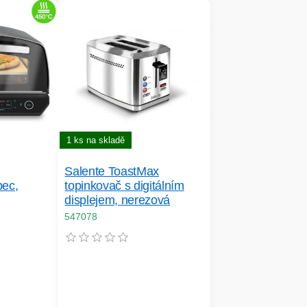
1 ks na skladě
,
Salente ToastMax
pec,
topinkovač s digitálním
displejem, nerezová
547078