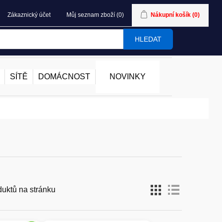
Zákaznický účet
Můj seznam zboží
(0)
Nákupní košík
(0)
HLEDAT
SÍTĚ
DOMÁCNOST
NOVINKY
duktů na stránku