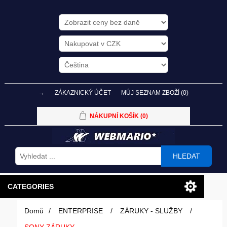
→
ZÁKAZNICKÝ ÚČET
MŮJ SEZNAM ZBOŽÍ
(0)
NÁKUPNÍ KOŠÍK
(0)
HLEDAT
CATEGORIES
Domů
/
ENTERPRISE
/
ZÁRUKY - SLUŽBY
/
PC SESTAVY