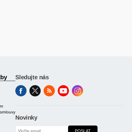
žby
Sledujte nás
am
 smlouvy
Novinky
POSLAT