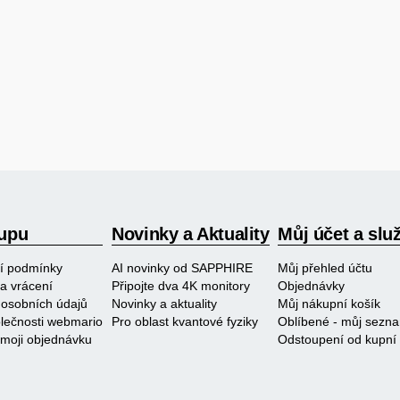
upu
Novinky a Aktuality
Můj účet a slu
í podmínky
AI novinky od SAPPHIRE
Můj přehled účtu
a vrácení
Připojte dva 4K monitory
Objednávky
osobních údajů
Novinky a aktuality
Můj nákupní košík
polečnosti webmario
Pro oblast kvantové fyziky
Oblíbené - můj sezn
 moji objednávku
Odstoupení od kupní