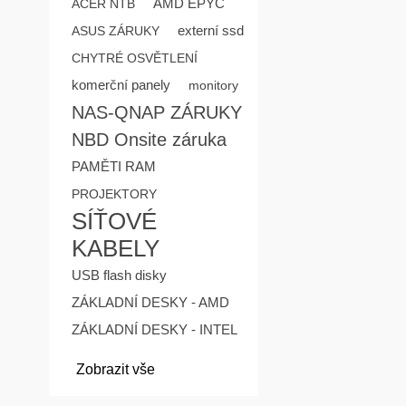
AMD EPYC
ACER NTB
externí ssd
ASUS ZÁRUKY
CHYTRÉ OSVĚTLENÍ
komerční panely
monitory
NAS-QNAP ZÁRUKY
NBD Onsite záruka
PAMĚTI RAM
PROJEKTORY
SÍŤOVÉ
KABELY
USB flash disky
ZÁKLADNÍ DESKY - AMD
ZÁKLADNÍ DESKY - INTEL
Zobrazit vše