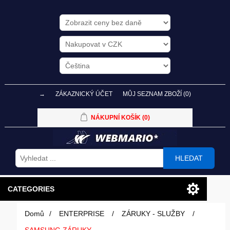
→
ZÁKAZNICKÝ ÚČET
MŮJ SEZNAM ZBOŽÍ
(0)
NÁKUPNÍ KOŠÍK
(0)
HLEDAT
CATEGORIES
Domů
/
ENTERPRISE
/
ZÁRUKY - SLUŽBY
/
PC SESTAVY