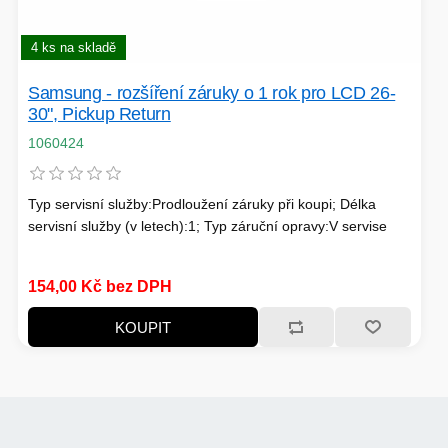
PC SKŘÍNĚ
USB KABELY
KALKULAČKY
4 ks na skladě
VIRTUALIZACE
SÍŤOVÉ KABELY
Samsung - rozšíření záruky o 1 rok pro LCD 26-
30", Pickup Return
GRILOVÁNÍ A PÁRTY
1060424
PŘÍSLUŠENSTVÍ
Typ servisní služby:Prodloužení záruky při koupi; Délka
servisní služby (v letech):1; Typ záruční opravy:V servise
HERNÍ MIKROFONY
154,00 Kč bez DPH
CHLADIČE
ZÁSUVKY - VYPÍNAČE
KOUPIT
AUTO - MOTO
LINUX SERVER
OPTICKÉ KABELY
TOPINKOVAČE