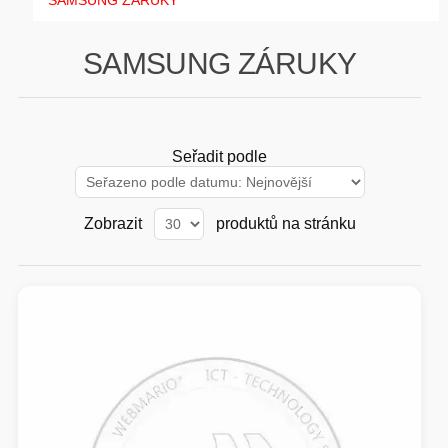
SAMSUNG ZÁRUKY
GAMING
SAMSUNG ZÁRUKY
HARDWARE
SOFTWARE
Seřadit podle
PERIFERIE
Zobrazit
produktů na stránku
AI PC STANICE
ENTERPRISE
HERNÍ NTB
ELEKTRONIKA
GRAFICKÉ KARTY
HOBBY
AI ENTERPRISE