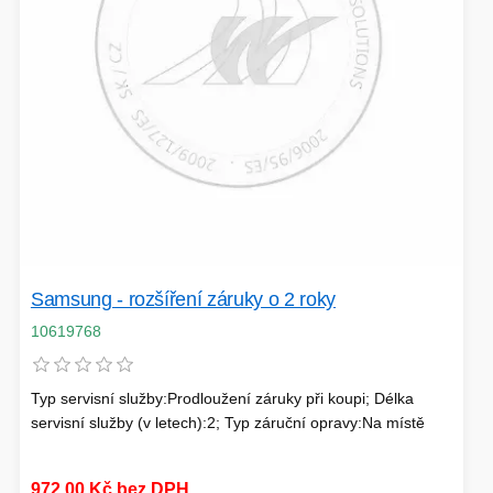
SÍTĚ
KLÁVESNICE A MYŠI
DOMÁCNOST
AI ROBOTIZACE
ZÁRUKY - SLUŽBY
NOVINKY
HERNÍ PODLOŽKY
CHYTRÉ OSVĚTLENÍ
INTERAKTIVNÍ HRAČKY
ZÁKLADNÍ DESKY - INTEL
Samsung - rozšíření záruky o 2 roky
ZABEZPEČENÍ
SÍŤOVÉ PRVKY Pro
10619768
FLASH KARTY
TOPENÍ
Typ servisní služby:Prodloužení záruky při koupi; Délka
servisní služby (v letech):2; Typ záruční opravy:Na místě
PRACOVNÍ STANICE
SOHO INTERNÍ DISKY
972,00 Kč bez DPH