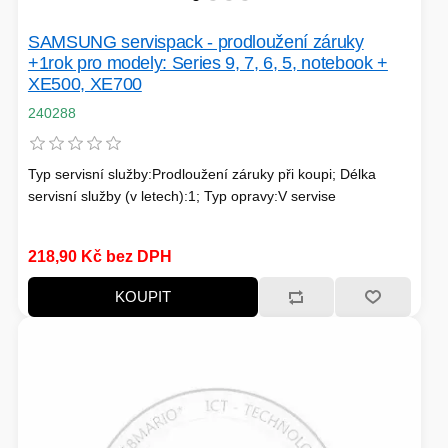
TISKOVÁ MÉDIA
MINIBARY
SAMSUNG servispack - prodloužení záruky
+1rok pro modely: Series 9, 7, 6, 5, notebook +
MINI-PC
XE500, XE700
KOMERČNÍ PANELY
240288
HERNÍ GAMEPADY
HEADSETY & MIKROFONY
Typ servisní služby:Prodloužení záruky při koupi; Délka
servisní služby (v letech):1; Typ opravy:V servise
PROCESORY - AMD
PRODLUŽOVACÍ PŘÍVOD
MS COPILOT
218,90 Kč bez DPH
IP KAMERY
KOUPIT
LEDNIČKY
KANCELÁŘSKÁ TECHNIKA
PC A NOTEBOOKY
ZÁLOHOVACÍ SYSTÉMY