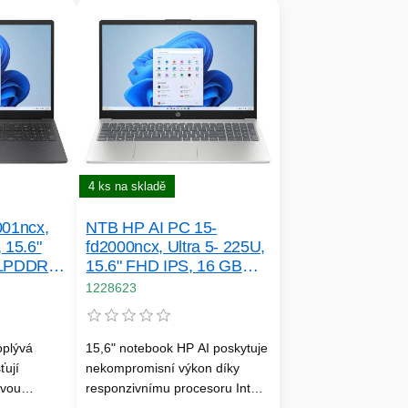
4 ks na skladě
001ncx,
NTB HP AI PC 15-
 15.6"
fd2000ncx, Ultra 5- 225U,
 LPDDR5,
15.6" FHD IPS, 16 GB
adeon,
DDR5, SSD 512 GB, Win
1228623
te, Xbox
11, 2Y Onsite, Xbox
Game Pass
oplývá
15,6" notebook HP AI poskytuje
ťují
nekompromisní výkon díky
tvou
responzivnímu procesoru Intel®
trné k
Core™ Ultra[1], integrované