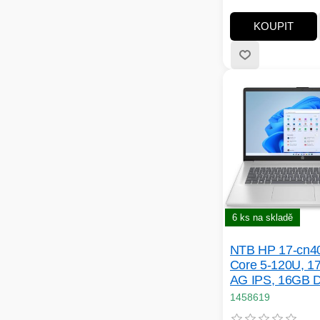
Tento notebook je 
výkonným procesor
KOUPIT
superrychlou pamě
možnostmi úložiště 
cenu, kterou ocenít
6 ks na skladě
NTB HP 17-cn4
Core 5-120U, 1
AG IPS, 16GB 
SSD 512GB, Int
1458619
Integrated Graph