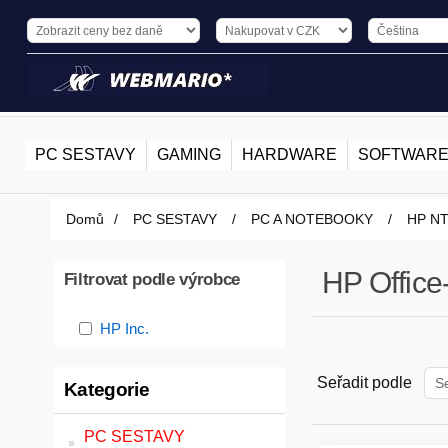
PC SESTAVY
GAMING
HARDWARE
SOFTWAR
Domů
/
PC SESTAVY
/
PC A NOTEBOOKY
/
HP N
HP Offic
Filtrovat podle výrobce
HP Inc.
Seřadit podle
Kategorie
PC SESTAVY