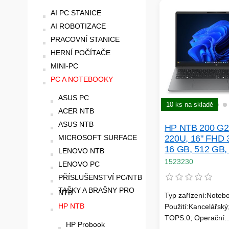
AI PC STANICE
AI ROBOTIZACE
PRACOVNÍ STANICE
HERNÍ POČÍTAČE
MINI-PC
PC A NOTEBOOKY
ASUS PC
10 ks na skladě
ACER NTB
ASUS NTB
HP NTB 200 G2i
MICROSOFT SURFACE
220U, 16" FHD 3
16 GB, 512 GB, 
LENOVO NTB
BT, bez adapteru,
1523230
LENOVO PC
DOS
PŘÍSLUŠENSTVÍ PC/NTB
TAŠKY A BRAŠNY PRO
NTB
Typ zařízení:Noteb
HP NTB
Použití:Kancelářsk
TOPS:0; Operační
HP Probook