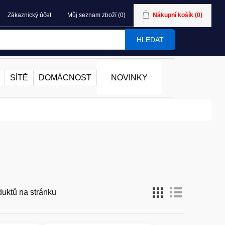
Zákaznický účet
Můj seznam zboží
(0)
Nákupní košík
(0)
HLEDAT
SÍTĚ
DOMÁCNOST
NOVINKY
duktů na stránku