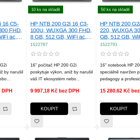
10 ks na skladě
50 ks na skladě
 16 C5-
HP NTB 200 G2i 16 C3-
HP NTB 200 G2a
300 FHD,
100U, WUXGA 300 FHD,
220, WUXGA 30
iFi ac,
8 GB, 512 GB, WiFi ac,
GB, 512 GB, WiF
u,
BT, bez adapteru,
bez adapteru,
1522787
1522791
Win11Home
Win11Home
 G2i
16" počítač HP 200 G2i
16" notebook HP 20
ž by narušil
poskytuje výkon, aniž by narušil
speciálně navržen p
ebo
váš IT ekosystém nebo
pedagogy a profesion
hlivé
rozpočet. Toto spolehlivé
dbají na náklady, a 
z DPH
9 997,18 Kč bez DPH
15 280,62 Kč be
ími
zařízení s nejnovějšími
působivý obraz, flexi
ore™[2]
procesory Intel® Core™[2]
specifikace a funkce
rastruktury
zapadne do vaší infrastruktury
podnikové třídy v o
KOUPIT
KOUPIT
ezpečení,
díky firemnímu zabezpečení,
s prostorným disple
acím a
flexibilním konfiguracím a
zabezpečený, snad
 které
působivému obrazu, které
spravovatelný a při
zajistí produktivitu a
hybridní práci, ať už 