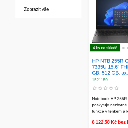
angažovanost hybri
Zobrazit vše
4 ks na skladě
HP NTB 255R G
7335U 15.6" FH
GB, 512 GB, ax,
Win11Home
1521150
Notebook HP 255R 
poskytuje nezbytné 
funkce v tenkém a 
provedení, které m
8 122,58 Kč bez
snadno vzít kamkoli