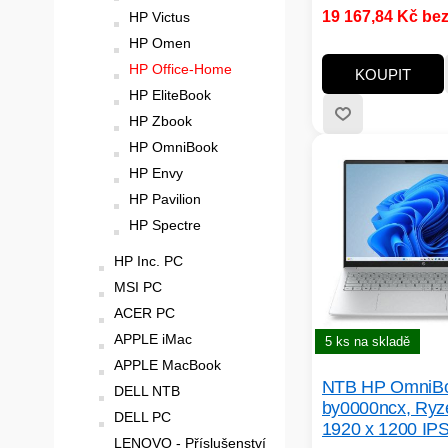
systém:FreeDOS; 
19 167,84 Kč be
HP Victus
procesorů:Intel Cor
HP Omen
CPU dle PassMark:0
jader:6; Maximální 
HP Office-Home
KOUPIT
procesoru (GHz):0;
HP EliteBook
procesoru (GHz):0;
HP Zbook
Model grafické karty
HP OmniBook
Graphics; Kapacita
HP Envy
grafické karty (GB):
paměti RAM (GB):5
HP Pavilion
panelu:OLED
HP Spectre
HP Inc. PC
MSI PC
ACER PC
APPLE iMac
5 ks na skladě
APPLE MacBook
NTB HP OmniBo
DELL NTB
by0000ncx, Ryze
DELL PC
1920 x 1200 IP
LENOVO - Příslušenství