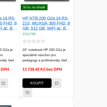
50 ks na skladě
 16 R5-
HP NTB 200 G2a 16 R3-
0 FHD, 8
210, WUXGA 300 FHD, 8
i ac, BT,
GB, 512 GB, WiFi ac, BT,
bez adapteru,
1522785
Win11Home
0 G2a je
16" notebook HP 200 G2a je
ro
speciálně navržen pro
ály, kteří
pedagogy a profesionály, kteří
nabízí
dbají na náklady, a nabízí
z DPH
13 739,40 Kč bez DPH
bilní
působivý obraz, flexibilní
 na úrovni
specifikace a funkce na úrovni
dolném šasi
podnikové třídy v odolném šasi
KOUPIT
jem. Je
s prostorným displejem. Je
no
zabezpečený, snadno
pravený na
spravovatelný a připravený na
jste v
hybridní práci, ať už jste v