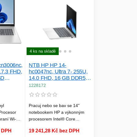
ch nebo
kanceláři, na cestách nebo
někde mezi tím.
4 ks na skladě
cn3006nc,
NTB HP HP 14-
17.3 FHD,
hc0047nc, Ultra 7- 255U,
SD
14.0 FHD, 16 GB DDR5
 Xe,
2DM 5600, SSD 1 TB,
1228172
měsíce
Intel Graphics, Windows
11 + 3měsíce…
yl
Pracuj nebo se bav se 14"
Procesor
notebookem HP a výkonným
hraní Wi-Fi
procesorem Intel® Core
ťují
Ultra™[1] s integrovanou
z DPH
19 241,28 Kč bez DPH
a ti kryje
umělou inteligencí. Klávesová