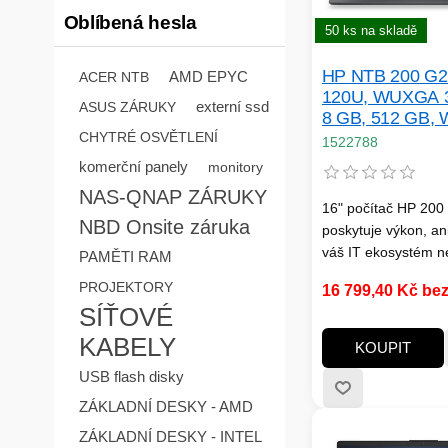
Oblíbená hesla
50 ks na skladě
HP NTB 200 G2i
AMD EPYC
ACER NTB
120U, WUXGA 
externí ssd
ASUS ZÁRUKY
8 GB, 512 GB, W
BT, bez adapter
CHYTRÉ OSVĚTLENÍ
1522788
Win11Home
komerční panely
monitory
NAS-QNAP ZÁRUKY
16" počítač HP 200
NBD Onsite záruka
poskytuje výkon, ani
váš IT ekosystém n
PAMĚTI RAM
rozpočet. Toto spole
PROJEKTORY
16 799,40 Kč be
zařízení s nejnovějš
SÍŤOVÉ
procesory Intel® C
zapadne do vaší inf
KABELY
KOUPIT
díky firemnímu zab
USB flash disky
flexibilním konfigur
působivému obrazu,
ZÁKLADNÍ DESKY - AMD
zajistí produktivitu a
ZÁKLADNÍ DESKY - INTEL