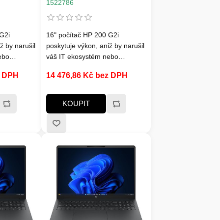
teru,
ac, BT, bez adapteru,
1522786
Win11Home
G2i
16" počítač HP 200 G2i
ž by narušil
poskytuje výkon, aniž by narušil
ebo
váš IT ekosystém nebo
hlivé
rozpočet. Toto spolehlivé
z DPH
14 476,86 Kč bez DPH
ími
zařízení s nejnovějšími
ore™[2]
procesory Intel® Core™[2]
astruktury
zapadne do vaší infrastruktury
KOUPIT
ezpečení,
díky firemnímu zabezpečení,
acím a
flexibilním konfiguracím a
 které
působivému obrazu, které
zajistí produktivitu a
dních týmů.
angažovanost hybridních týmů.