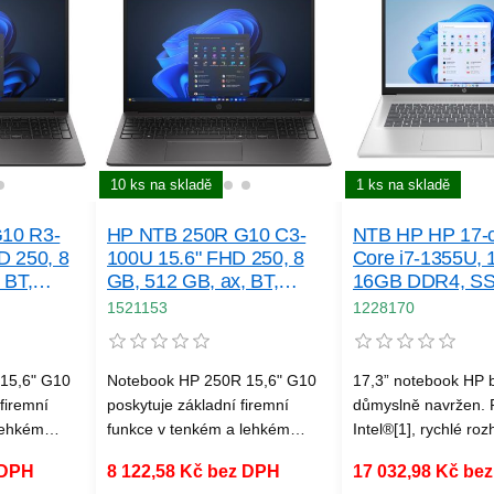
dních týmů.
angažovanost hybridních týmů.
kanceláři, na cestá
někde mezi tím.
1 ks na skladě
10 ks na skladě
NTB HP HP 17-
10 R3-
HP NTB 250R G10 C3-
Core i7-1355U, 
D 250, 8
100U 15.6" FHD 250, 8
16GB DDR4, S
 BT,
GB, 512 GB, ax, BT,
512GB, Intel Iris
Win11Home
1228170
1521153
Windows 11 + 3
GamePass
17,3” notebook HP b
15,6" G10
Notebook HP 250R 15,6" G10
důmyslně navržen. 
firemní
poskytuje základní firemní
Intel®[1], rychlé roz
lehkém
funkce v tenkém a lehkém
a velké úložiště zajiš
ůžete
provedení, které můžete
17 032,98 Kč be
 DPH
8 122,58 Kč bez DPH
spolehlivý výkon. Zád
 s sebou.
snadno vzít kamkoli s sebou.