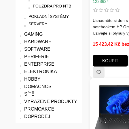
LPDDR5, SSD 5
1228624
Win 11, 2Y Onsi
POUZDRA PRO NTB
Game…
POKLADNÍ SYSTÉMY
Usnadněte si den s
SERVERY
notebookem HP Om
Užívejte si plynulý 
GAMING
nejnovějším proce
HARDWARE
15 423,42 Kč be
Ryzen™[1], prostor
SOFTWARE
displejem a baterií 
PERIFERIE
výdrží, které hravě
KOUPIT
ENTERPRISE
vše od procházení 
streamování. Dispo
ELEKTRONIKA
několika porty, kte
HOBBY
pomohou zůstat při
DOMÁCNOST
zvládnout více práce
SÍTĚ
kdekoli.
VYŘAZENÉ PRODUKTY
PROMOAKCE
DOPRODEJ