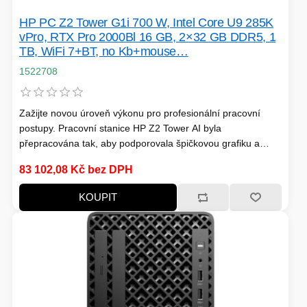
HP PC Z2 Tower G1i 700 W, Intel Core U9 285K
SERVERY
TONERY A VÁLCE
vPro, RTX Pro 2000Bl 16 GB, 2×32 GB DDR5, 1
TB, WiFi 7+BT, no Kb+mouse…
1522708
HERNÍ ŽIDLE
Zažijte novou úroveň výkonu pro profesionální pracovní
MONITORY
ADAPTÉRY - REDUKCE
postupy. Pracovní stanice HP Z2 Tower AI byla
ZÁLOŽNÍ ZDROJE, EPS
přepracována tak, aby podporovala špičkovou grafiku a
WINDOWS SERVER
PŘÍSLUŠENSTVÍ
plynule spouštěla aplikace s jedním i několika vlákny pro
83 102,08 Kč bez DPH
rychlé modelování, simulace a vykreslování. Užívejte si
snadnou rozšiřitelnost a upgrady v případě potřeby.
VAŘENÍ
KOUPIT
NÁPLNĚ A INKOUSTY
HERNÍ KAMERY