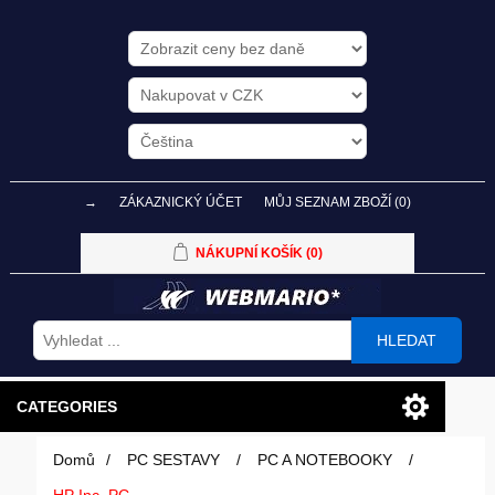
→
ZÁKAZNICKÝ ÚČET
MŮJ SEZNAM ZBOŽÍ
(0)
NÁKUPNÍ KOŠÍK
(0)
HLEDAT
CATEGORIES
Domů
/
PC SESTAVY
/
PC A NOTEBOOKY
/
PC SESTAVY