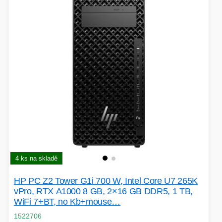
HERNÍ CASE
ZVONKY
CHYTRÁ ELEKTRONIKA
ADAPTÉRY USB/PCI
TLAKOVÉ HRNCE
4 ks na skladě
HERNÍ ROUTERY
HP PC Z2 Tower G1i 700 W, Intel Core U7 265K
vPro, RTX A1000 8 GB, 2×16 GB DDR5, 1 TB,
KOLOBĚŽKY
WiFi 7+BT, no Kb+mouse…
OSTATNÍ - MOBIL
1522706