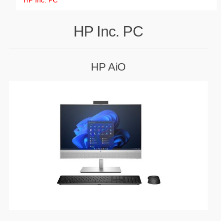
HP Inc. PC
GAMING
HP Inc. PC
HARDWARE
HP AiO
SOFTWARE
PERIFERIE
AI PC STANICE
ENTERPRISE
HERNÍ NTB
ELEKTRONIKA
GRAFICKÉ KARTY
HOBBY
AI ENTERPRISE