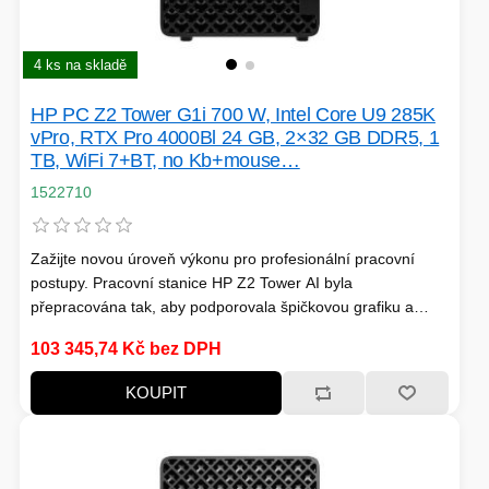
FOTO A VIDEO
VENKOVNÍ JEDNOTKY
4 ks na skladě
VENTILÁTORY
HP PC Z2 Tower G1i 700 W, Intel Core U9 285K
vPro, RTX Pro 4000Bl 24 GB, 2×32 GB DDR5, 1
IO ZAŘÍZENÍ
TB, WiFi 7+BT, no Kb+mouse…
1522710
HERNÍ SVĚT
Zažijte novou úroveň výkonu pro profesionální pracovní
postupy. Pracovní stanice HP Z2 Tower AI byla
BAZAR
NAPÁJECÍ ZDROJ
přepracována tak, aby podporovala špičkovou grafiku a
TELEVIZE
plynule spouštěla aplikace s jedním i několika vlákny pro
103 345,74 Kč bez DPH
KONVERTORY
rychlé modelování, simulace a vykreslování. Užívejte si
snadnou rozšiřitelnost a upgrady v případě potřeby.
KOUPIT
ŽEHLIČKY
BAZAR