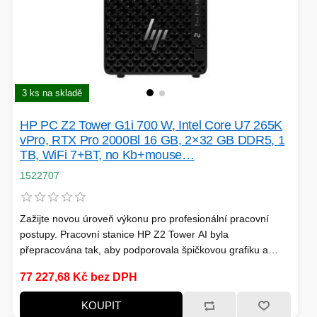
HERNÍ STOLY
SVÍTILNY
NABÍJECÍ STANICE
ANTÉNY
3 ks na skladě
HP PC Z2 Tower G1i 700 W, Intel Core U7 265K
INDUKCE - VAŘIČE
vPro, RTX Pro 2000Bl 16 GB, 2×32 GB DDR5, 1
TB, WiFi 7+BT, no Kb+mouse…
1522707
CHLAZENÍ
Zažijte novou úroveň výkonu pro profesionální pracovní
postupy. Pracovní stanice HP Z2 Tower AI byla
přepracována tak, aby podporovala špičkovou grafiku a
ŽÁROVKY
plynule spouštěla aplikace s jedním i několika vlákny pro
77 227,68 Kč bez DPH
rychlé modelování, simulace a vykreslování. Užívejte si
snadnou rozšiřitelnost a upgrady v případě potřeby.
PŘÍSTUPOVÝ SYSTÉM
KOUPIT