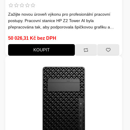
EXTENDER-REPEATER
Zažijte novou úroveň výkonu pro profesionální pracovní
FRITÉZY
postupy. Pracovní stanice HP Z2 Tower AI byla
přepracována tak, aby podporovala špičkovou grafiku a
plynule spouštěla aplikace s jedním i několika vlákny pro
50 026,31 Kč bez DPH
rychlé modelování, simulace a vykreslování. Užívejte si
snadnou rozšiřitelnost a upgrady v případě potřeby.
KOUPIT
HERNÍ ZDROJE
LOKÁTORY
BATERIE
SWITCHE
RÁDIA - STANICE