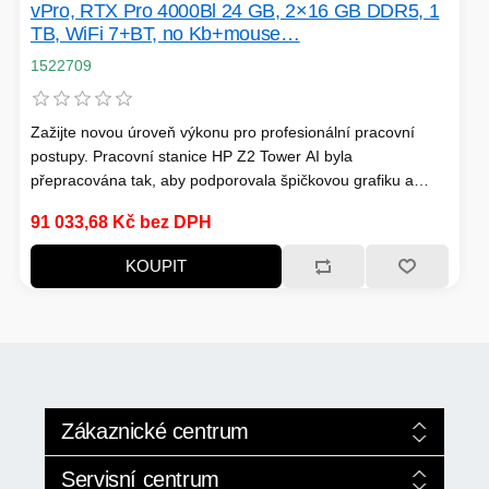
vPro, RTX Pro 4000Bl 24 GB, 2×16 GB DDR5, 1
TB, WiFi 7+BT, no Kb+mouse…
VOLNÝ ČAS
1522709
Zažijte novou úroveň výkonu pro profesionální pracovní
postupy. Pracovní stanice HP Z2 Tower AI byla
OSTATNÍ TECHNIKA
přepracována tak, aby podporovala špičkovou grafiku a
plynule spouštěla aplikace s jedním i několika vlákny pro
91 033,68 Kč bez DPH
rychlé modelování, simulace a vykreslování. Užívejte si
snadnou rozšiřitelnost a upgrady v případě potřeby.
KOUPIT
Zákaznické centrum
Služby +420 224 352 024
Servisní centrum
PŘÍSLUŠENSTVÍ
Pro modely AI