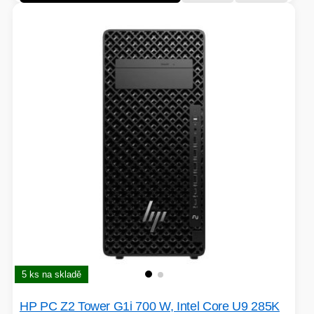
PÉČE O TĚLO
STOJANY
ALARMY A SETY
PRAČKY
5 ks na skladě
HP PC Z2 Tower G1i 700 W, Intel Core U9 285K