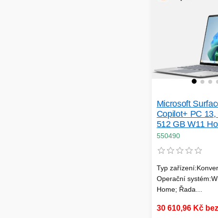
Hmotnost notebooku
1.5 kg; Napájecí
adaptér:Součástí ba
Microsoft Surfa
Copilot+ PC 13,
512 GB W11 H
platinový
550490
Typ zařízení:Konvert
Operační systém:W
Home; Řada
procesorů:Qualco
30 610,96 Kč be
Snapdragon; Veliko