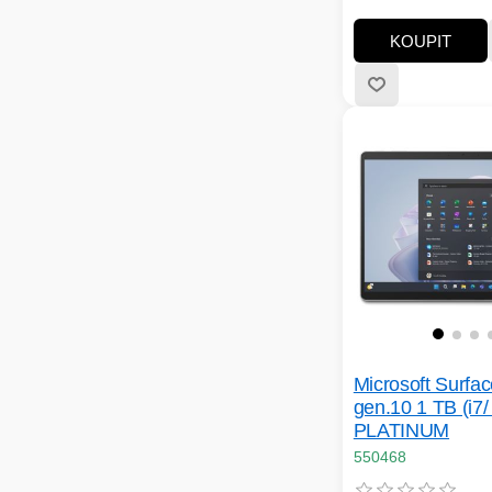
RAM (GB):16; Rozli
displeje:2304x1440
KOUPIT
obrazovky:3:2; Typ
NVMe; Rozhraní:US
Thunderbolt; Výbav
BlueTooth, Dotykový
Podsvícená klávesn
kamera; Hmotnost
notebooku:Nižší než
Microsoft Surfa
gen.10 1 TB (i7
PLATINUM
550468