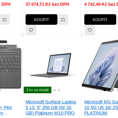
mm
procesorů:Qualcomm
z DPH
37 074,71 Kč bez DPH
4 742,40 Kč bez
st paměti
Snapdragon; Velikost paměti
šení
RAM (GB):16; Rozlišení
; Formát
displeje:2880x1920; Formát
KOUPIT
KOUPIT
 disku:SSD;
obrazovky:3:2; Typ disku:SSD;
1000;
SSD Kapacita (GB):1000;
-C;
Rozhraní:USB Type-C;
ooth,
Výbava:Wi-Fi, BlueTooth,
Web kamera;
Dotykový displej, Web kamera;
:Nižší než
Hmotnost notebooku:Nižší než
1.5 kg
2 ks na skladě
Microsoft Surface Laptop
Microsoft MS Su
+ Pen
5 13, 5" 256 GB (i5/ 16
10 5G U5 16/ 2
en
GB) Platinum W10 PRO
PLATINUM