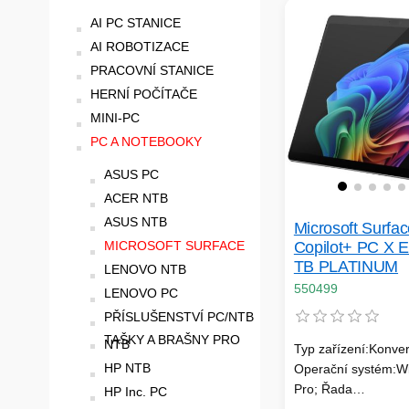
AI PC STANICE
AI ROBOTIZACE
PRACOVNÍ STANICE
HERNÍ POČÍTAČE
MINI-PC
PC A NOTEBOOKY
ASUS PC
ACER NTB
ASUS NTB
Microsoft Surfa
MICROSOFT SURFACE
Copilot+ PC X El
TB PLATINUM
LENOVO NTB
550499
LENOVO PC
PŘÍSLUŠENSTVÍ PC/NTB
TAŠKY A BRAŠNY PRO
NTB
Typ zařízení:Konvert
HP NTB
Operační systém:W
Pro; Řada
HP Inc. PC