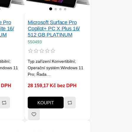
e Pro
Microsoft Surface Pro
ite 16/
Copilot+ PC X Plus 16/
NUM
512 GB PLATINUM
550493
bilní;
Typ zařízení:Konvertibilní;
indows 11
Operační systém:Windows 11
Pro; Řada
mm
procesorů:Qualcomm
z DPH
28 159,17 Kč bez DPH
t paměti
Snapdragon; Velikost paměti
šení
RAM (GB):16; Rozlišení
; Formát
displeje:2880x1920; Formát
KOUPIT
disku:SSD;
obrazovky:3:2; Typ disku:SSD;
512;
SSD Kapacita (GB):512;
-C;
Rozhraní:USB Type-C;
ooth,
Výbava:Wi-Fi, BlueTooth,