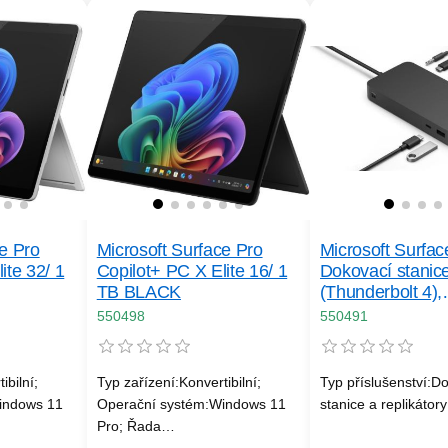
ce Pro
Microsoft Surface Pro
Microsoft Surfac
ite 32/ 1
Copilot+ PC X Elite 16/ 1
Dokovací stanic
TB BLACK
(Thunderbolt 4),
Commercial
550498
550491
ibilní;
Typ zařízení:Konvertibilní;
Typ příslušenství:D
indows 11
Operační systém:Windows 11
stanice a replikátory
Pro; Řada