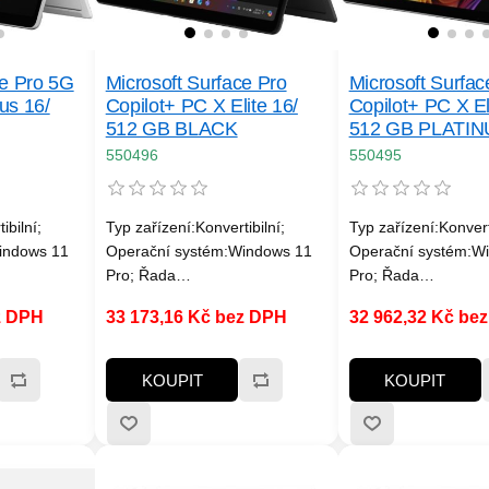
ce Pro 5G
Microsoft Surface Pro
Microsoft Surfac
us 16/
Copilot+ PC X Elite 16/
Copilot+ PC X El
512 GB BLACK
512 GB PLATI
550496
550495
ibilní;
Typ zařízení:Konvertibilní;
Typ zařízení:Konverti
indows 11
Operační systém:Windows 11
Operační systém:W
Pro; Řada
Pro; Řada
mm
procesorů:Qualcomm
procesorů:Qualco
z DPH
33 173,16 Kč bez DPH
32 962,32 Kč be
st paměti
Snapdragon; Velikost paměti
Snapdragon; Velikos
šení
RAM (GB):16; Rozlišení
RAM (GB):16; Rozli
; Formát
displeje:2880x1920; Formát
displeje:2880x1920
KOUPIT
KOUPIT
 disku:SSD;
obrazovky:3:2; Typ disku:SSD;
obrazovky:3:2; Typ 
-C;
SSD Kapacita (GB):512;
SSD Kapacita (GB):
Tooth, 5G,
Rozhraní:USB Type-C;
Rozhraní:USB Type
Web kamera;
Výbava:Wi-Fi, BlueTooth,
Výbava:Wi-Fi, BlueT