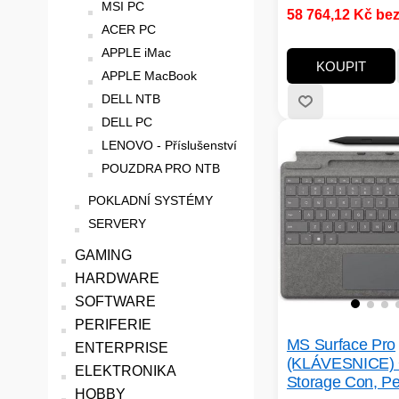
procesorů:Qualco
MSI PC
58 764,12 Kč be
Snapdragon; Veliko
ACER PC
RAM (GB):32; Rozli
APPLE iMac
displeje:2880x1920
KOUPIT
APPLE MacBook
obrazovky:3:2; Typ
SSD Kapacita (GB):
DELL NTB
Rozhraní:USB Type
DELL PC
Výbava:Wi-Fi, BlueT
LENOVO - Příslušenství
Dotykový displej, 
POUZDRA PRO NTB
Hmotnost notebooku
1.5 kg
POKLADNÍ SYSTÉMY
SERVERY
GAMING
HARDWARE
SOFTWARE
PERIFERIE
MS Surface Pro
ENTERPRISE
(KLÁVESNICE) 
ELEKTRONIKA
Storage Con, P
HOBBY