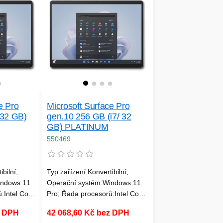
eb kamera;
Dotykový displej, Web kamera;
:Nižší než
Hmotnost notebooku:Nižší než
1.5 kg
e Pro
Microsoft Surface Pro
 32 GB)
gen.10 256 GB (i7/ 32
GB) PLATINUM
550469
bilní;
Typ zařízení:Konvertibilní;
indows 11
Operační systém:Windows 11
:Intel Core
Pro; Řada procesorů:Intel Core
 RAM
i5; Velikost paměti RAM
z DPH
42 068,60 Kč bez DPH
displeje
(GB):16; Úhlopříčka displeje