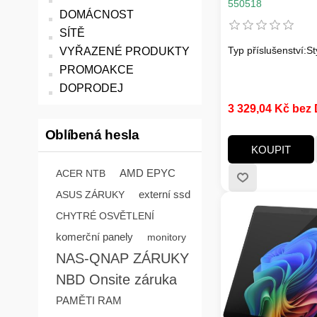
Storage, CoPilot
550518
DOMÁCNOST
CZ, PLATINUM
SÍTĚ
Typ příslušenství:St
VYŘAZENÉ PRODUKTY
PROMOAKCE
DOPRODEJ
3 329,04 Kč bez
Oblíbená hesla
KOUPIT
AMD EPYC
ACER NTB
externí ssd
ASUS ZÁRUKY
CHYTRÉ OSVĚTLENÍ
komerční panely
monitory
NAS-QNAP ZÁRUKY
NBD Onsite záruka
PAMĚTI RAM