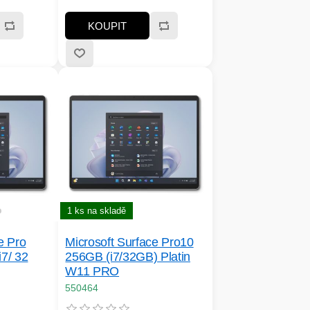
("):13.1; Rozlišení
; Formát
displeje:2880x1920; Formát
KOUPIT
rchová
obrazovky:3:2; Povrchová
lý; Typ
úprava displeje:Lesklý; Typ
acita
disku:SSD; HDD Kapacita
:USB 3.0,
(GB):256; Rozhraní:USB 3.0,
ype-C
3.5mm Jack, USB Type-C
1 ks na skladě
Microsoft Surface Pro10
e Pro
256GB (i7/32GB) Platin
i7/ 32
W11 PRO
550464