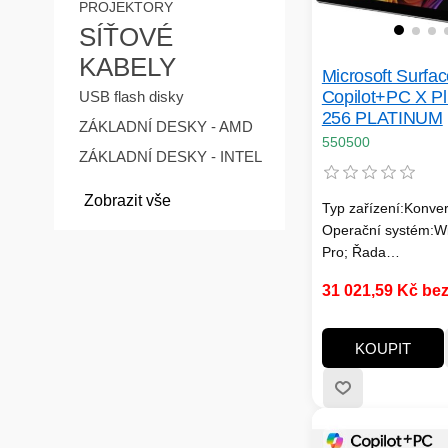
PROJEKTORY
SÍŤOVÉ
KABELY
Microsoft Surfa
Copilot+PC X Pl
USB flash disky
256 PLATINUM
ZÁKLADNÍ DESKY - AMD
550500
ZÁKLADNÍ DESKY - INTEL
Zobrazit vše
Typ zařízení:Konvert
Operační systém:W
Pro; Řada
procesorů:Qualco
31 021,59 Kč be
Snapdragon; Veliko
RAM (GB):16; Rozli
displeje:2880x1920
KOUPIT
obrazovky:3:2; Typ
Rozhraní:USB Type
Výbava:Wi-Fi, Blue
Dotykový displej, 