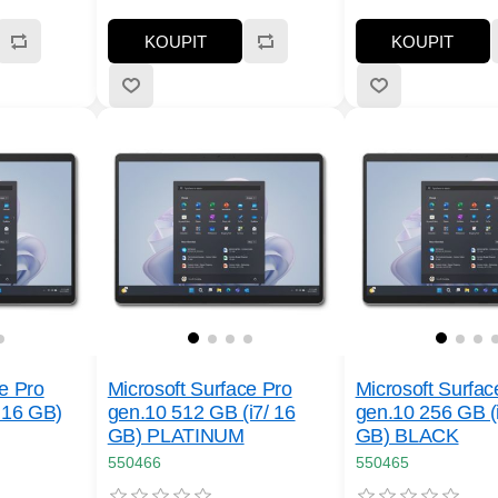
šení
("):13.1; Rozlišení
("):13.1; Rozlišení
; Formát
displeje:2880x1920; Formát
displeje:2880x1920
KOUPIT
KOUPIT
 disku:SSD
obrazovky:3:2; Povrchová
obrazovky:3:2; Pov
B Type-C,
úprava displeje:Lesklý; Typ
úprava displeje:Lesk
a:Wi-Fi,
disku:SSD; HDD Kapacita
disku:SSD; HDD Kap
 displej,
(GB):256; Rozhraní:USB 3.0,
(GB):256; Rozhraní
ice, Web
3.5mm Jack, USB Type-C
3.5mm Jack, USB T
 1.5 kg
ce Pro
Microsoft Surface Pro
Microsoft Surfac
/ 16 GB)
gen.10 512 GB (i7/ 16
gen.10 256 GB (
GB) PLATINUM
GB) BLACK
550466
550465