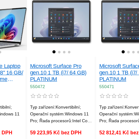
:Nižší než
Dotykový displej, Web kamera;
Dotykový displej, W
Hmotnost notebooku:Nižší než
Hmotnost notebooku
lení
1.5 kg
1.5 kg
ce Laptop
Microsoft Surface Pro
Microsoft Surfac
 8" 16 GB/
gen.10 1 TB (i7/ 64 GB)
gen.10 1 TB (i7/
ome
PLATINUM
PLATINUM
550472
550471
ibilní;
Typ zařízení:Konvertibilní;
Typ zařízení:Konverti
indows 11
Operační systém:Windows 11
Operační systém:W
Pro; Řada procesorů:Intel Core
Pro; Řada procesorů
mm
i5; Velikost paměti RAM
i5; Velikost paměti
z DPH
59 223,95 Kč bez DPH
52 812,41 Kč be
st paměti
(GB):16; Úhlopříčka displeje
(GB):16; Úhlopříčka 