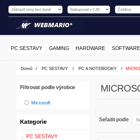
PC SESTAVY
GAMING
HARDWARE
SOFTWAR
Domů
/
PC SESTAVY
/
PC A NOTEBOOKY
/
MICRO
MICROS
Filtrovat podle výrobce
Microsoft
Seřadit podle
Kategorie
PC SESTAVY