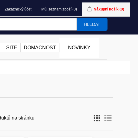
Zákaznický účet
Můj seznam zboží
(0)
Nákupní košík
(0)
HLEDAT
SÍTĚ
DOMÁCNOST
NOVINKY
duktů na stránku