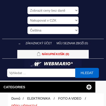
→
ZÁKAZNICKÝ ÚČET
MŮJ SEZNAM ZBOŽÍ
(0)
NÁKUPNÍ KOŠÍK
(0)
HLEDAT
CATEGORIES
Domů
/
ELEKTRONIKA
/
FOTO A VIDEO
/
PC SESTAVY