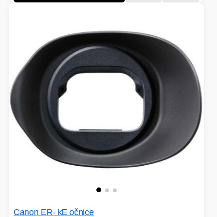
Canon ER- kE očnice