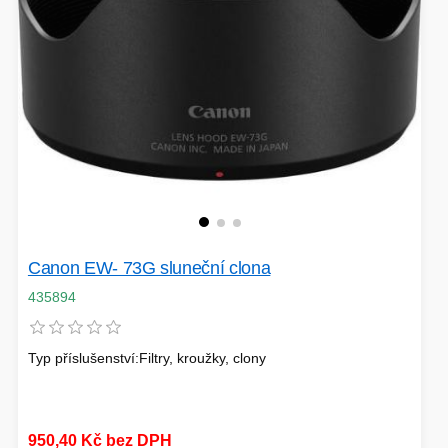
VÝPRODEJ
HERNÍ MYŠI
ROZŠIŘUJÍCÍ KARTY
OSVĚTLENÍ
PROJEKTORY
BACKUP SERVER
PATCH PANELY
ROBOTY - MIXÉRY
Canon EW- 73G sluneční clona
POUKAZY
435894
Typ příslušenství:Filtry, kroužky, clony
HERNÍ KLÁVESNICE
PAMĚTI RAM
DEKORACE
950,40 Kč bez DPH