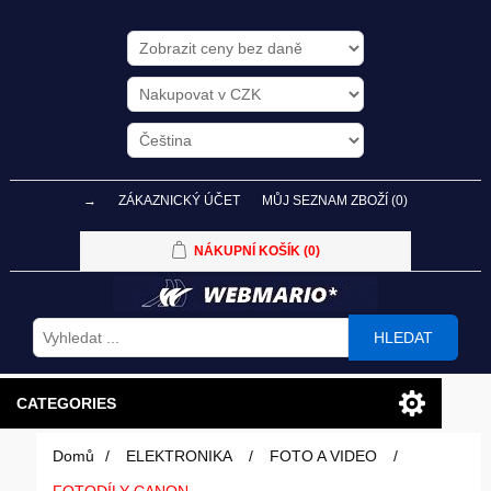
→
ZÁKAZNICKÝ ÚČET
MŮJ SEZNAM ZBOŽÍ
(0)
NÁKUPNÍ KOŠÍK
(0)
HLEDAT
CATEGORIES
Domů
/
ELEKTRONIKA
/
FOTO A VIDEO
/
PC SESTAVY