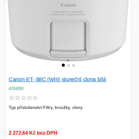
EXTENDER-REPEATER
FRITÉZY
HERNÍ ZDROJE
LOKÁTORY
Canon ET- 88C (WIII) sluneční clona bílá
BATERIE
435890
SWITCHE
Typ příslušenství:Filtry, kroužky, clony
RÁDIA - STANICE
2 272,64 Kč bez DPH