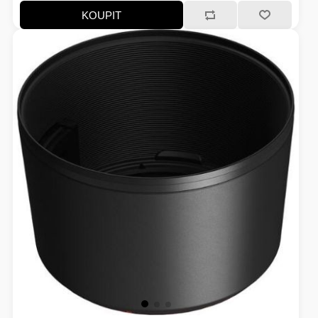
KOUPIT
HERNÍ STOLY
SVÍTILNY
NABÍJECÍ STANICE
ANTÉNY
INDUKCE - VAŘIČE
CHLAZENÍ
ŽÁROVKY
PŘÍSTUPOVÝ SYSTÉM