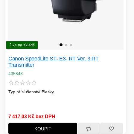
2 ks na skladě
Canon SpeedLite ST- E3- RT Ver. 3 RT
Transmitter
435848
Typ příslušenství:Blesky
7 417,03 Kč bez DPH
KOUPIT