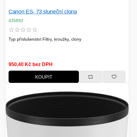
Canon ES- 73 sluneční clona
HERNÍ CASE
435892
ZVONKY
Typ příslušenství:Filtry, kroužky, clony
CHYTRÁ ELEKTRONIKA
ADAPTÉRY USB/PCI
950,40 Kč bez DPH
TLAKOVÉ HRNCE
KOUPIT
HERNÍ ROUTERY
KOLOBĚŽKY
OSTATNÍ - MOBIL