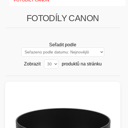
FOTODÍLY CANON
GAMING
FOTODÍLY CANON
HARDWARE
SOFTWARE
Seřadit podle
PERIFERIE
Zobrazit
produktů na stránku
AI PC STANICE
ENTERPRISE
HERNÍ NTB
ELEKTRONIKA
GRAFICKÉ KARTY
HOBBY
AI ENTERPRISE