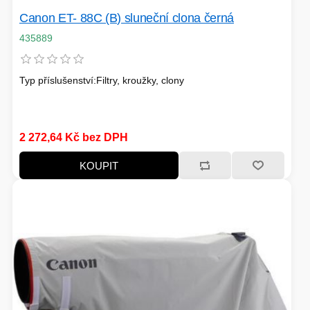
Canon ET- 88C (B) sluneční clona černá
PÉČE O TĚLO
435889
Typ příslušenství:Filtry, kroužky, clony
STOJANY
2 272,64 Kč bez DPH
ALARMY A SETY
KOUPIT
PRAČKY