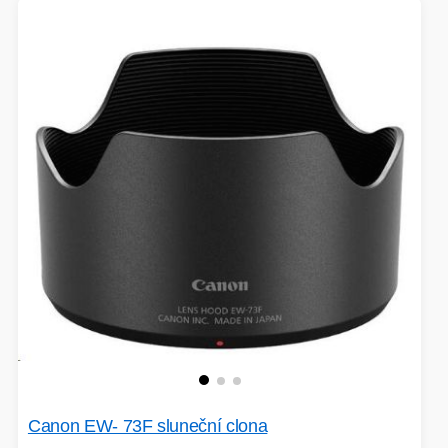
Canon EW- 73F sluneční clona