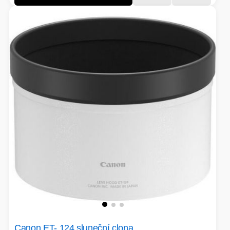
Canon ET- 124 sluneční clona