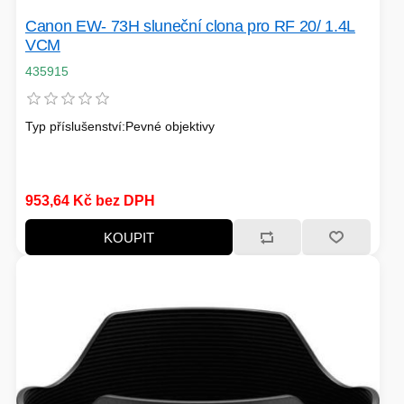
PC SKŘÍNĚ
USB KABELY
Canon EW- 73H sluneční clona pro RF 20/ 1.4L
KALKULAČKY
VCM
VIRTUALIZACE
SÍŤOVÉ KABELY
435915
GRILOVÁNÍ A PÁRTY
Typ příslušenství:Pevné objektivy
PŘÍSLUŠENSTVÍ
953,64 Kč bez DPH
HERNÍ MIKROFONY
KOUPIT
CHLADIČE
ZÁSUVKY - VYPÍNAČE
AUTO - MOTO
LINUX SERVER
OPTICKÉ KABELY
TOPINKOVAČE