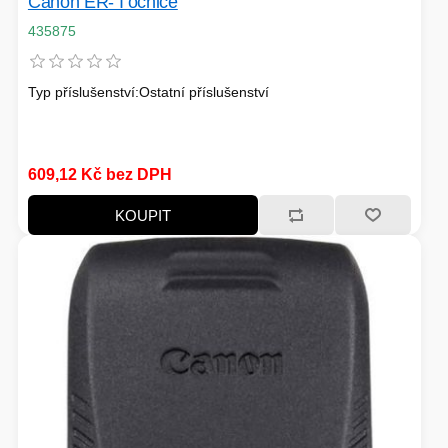
Canon ER- I očnice
435875
Typ příslušenství:Ostatní příslušenství
609,12 Kč bez DPH
KOUPIT