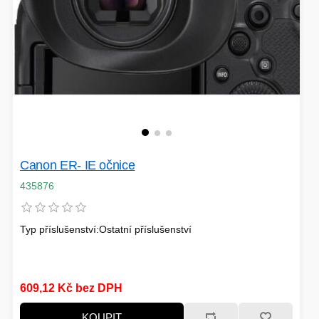
Canon ER- IE očnice
435876
Typ příslušenství:Ostatní příslušenství
609,12 Kč bez DPH
KOUPIT