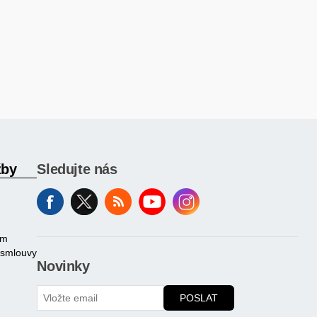
žby
Sledujte nás
am
 smlouvy
Novinky
POSLAT