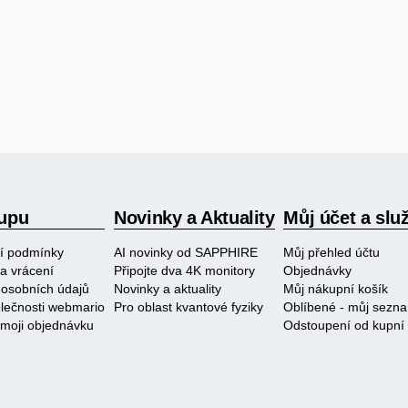
upu
Novinky a Aktuality
Můj účet a slu
í podmínky
AI novinky od SAPPHIRE
Můj přehled účtu
a vrácení
Připojte dva 4K monitory
Objednávky
osobních údajů
Novinky a aktuality
Můj nákupní košík
polečnosti webmario
Pro oblast kvantové fyziky
Oblíbené - můj sezn
 moji objednávku
Odstoupení od kupní