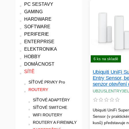
PC SESTAVY
GAMING
HARDWARE
SOFTWARE
PERIFERIE
ENTERPRISE
ELEKTRONIKA
HOBBY
6 ks na skladě
DOMÁCNOST
Ubiquiti UniFi S
SÍTĚ
Entry Sensor, b
SÍŤOVÉ PRVKY Pro
senzor otevření 
oken (3-pack)
ROUTERY
UB2USLENTRY3E
SÍŤOVÉ ADAPTÉRY
SÍŤOVÉ SWITCHE
Ubiquiti UniFi Super
WIFI ROUTERY
Sensor (v praktické
ROUTERY A FIREWALY
kusů) představuje 
generaci zabezpeče