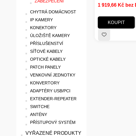
ZABEZPEČENÍ
1 919,66 Kč bez
chytrou domácnost
CHYTRÁ DOMÁCNOST
kancelář.
IP KAMERY
KOUPIT
KONEKTORY
ÚLOŽIŠTĚ KAMERY
PŘÍSLUŠENSTVÍ
SÍŤOVÉ KABELY
OPTICKÉ KABELY
PATCH PANELY
VENKOVNÍ JEDNOTKY
KONVERTORY
ADAPTÉRY USB/PCI
EXTENDER-REPEATER
SWITCHE
ANTÉNY
PŘÍSTUPOVÝ SYSTÉM
VYŘAZENÉ PRODUKTY