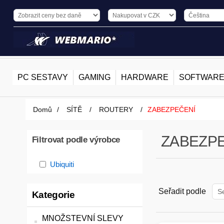
PC SESTAVY
GAMING
HARDWARE
SOFTWAR
Domů
/
SÍTĚ
/
ROUTERY
/
ZABEZPEČENÍ
ZABEZP
Filtrovat podle výrobce
Ubiquiti
Seřadit podle
Kategorie
MNOŽSTEVNÍ SLEVY