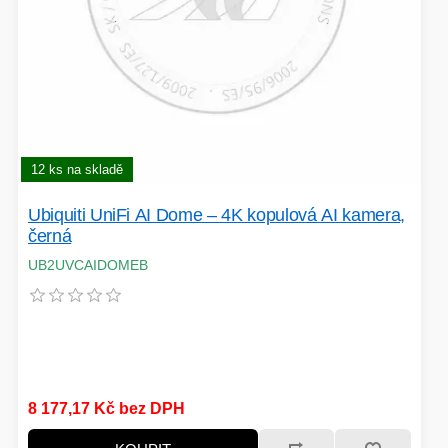
12 ks na skladě
Ubiquiti UniFi AI Dome – 4K kopulová AI kamera,
černá
UB2UVCAIDOMEB
8 177,17 Kč bez DPH