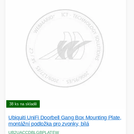
VOLNÝ ČAS
OSTATNÍ TECHNIKA
38 ks na skladě
Ubiquiti UniFi Doorbell Gang Box Mounting Plate,
montážní podložka pro zvonky, bílá
UB2UACCDBLGBPLATEW
PŘÍSLUŠENSTVÍ