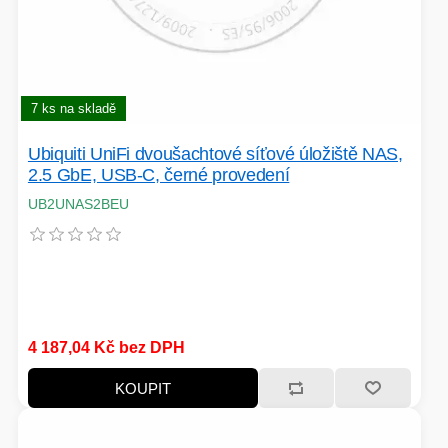
PÉČE O TĚLO
7 ks na skladě
STOJANY
Ubiquiti UniFi dvoušachtové síťové úložiště NAS,
2.5 GbE, USB-C, černé provedení
UB2UNAS2BEU
ALARMY A SETY
PRAČKY
4 187,04 Kč bez DPH
KOUPIT