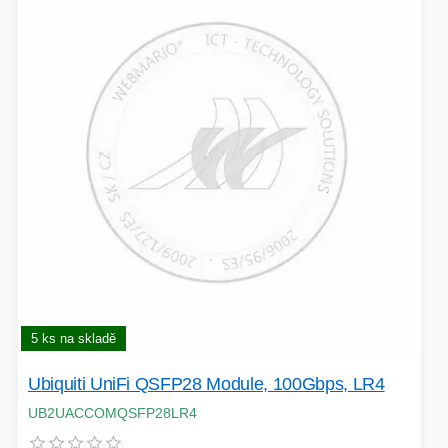
EXTENDER-REPEATER
FRITÉZY
HERNÍ ZDROJE
LOKÁTORY
BATERIE
SWITCHE
5 ks na skladě
RÁDIA - STANICE
Ubiquiti UniFi QSFP28 Module, 100Gbps, LR4
UB2UACCOMQSFP28LR4