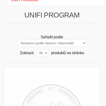
UNIFI PROGRAM
GAMING
UNIFI PROGRAM
HARDWARE
SOFTWARE
Seřadit podle
PERIFERIE
Zobrazit
produktů na stránku
AI PC STANICE
ENTERPRISE
HERNÍ NTB
ELEKTRONIKA
GRAFICKÉ KARTY
HOBBY
AI ENTERPRISE