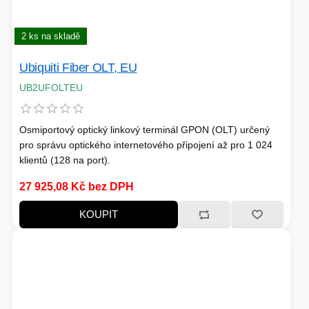
2 ks na skladě
Ubiquiti Fiber OLT, EU
UB2UFOLTEU
Osmiportový optický linkový terminál GPON (OLT) určený
pro správu optického internetového připojení až pro 1 024
klientů (128 na port).
27 925,08 Kč bez DPH
KOUPIT