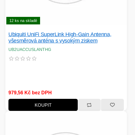
PC SKŘÍNĚ
USB KABELY
KALKULAČKY
VIRTUALIZACE
SÍŤOVÉ KABELY
12 ks na skladě
Ubiquiti UniFi SuperLink High-Gain Antenna,
GRILOVÁNÍ A PÁRTY
všesměrová anténa s vysokým ziskem
PŘÍSLUŠENSTVÍ
UB2UACCUSLANTHG
HERNÍ MIKROFONY
CHLADIČE
ZÁSUVKY - VYPÍNAČE
979,56 Kč bez DPH
AUTO - MOTO
LINUX SERVER
KOUPIT
OPTICKÉ KABELY
TOPINKOVAČE