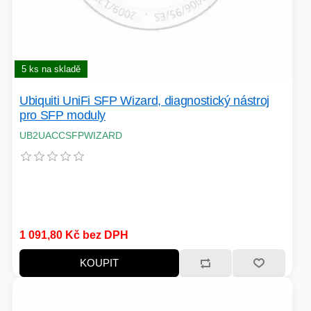
HERNÍ CASE
5 ks na skladě
ZVONKY
CHYTRÁ ELEKTRONIKA
Ubiquiti UniFi SFP Wizard, diagnostický nástroj
ADAPTÉRY USB/PCI
pro SFP moduly
UB2UACCSFPWIZARD
TLAKOVÉ HRNCE
1 091,80 Kč bez DPH
HERNÍ ROUTERY
KOUPIT
KOLOBĚŽKY
OSTATNÍ - MOBIL