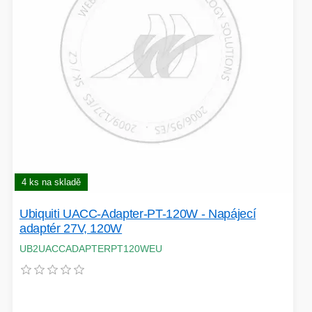
4 ks na skladě
Ubiquiti UACC-Adapter-PT-120W - Napájecí
adaptér 27V, 120W
UB2UACCADAPTERPT120WEU