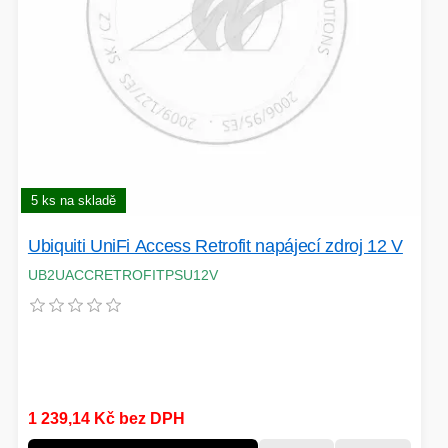
5 ks na skladě
Ubiquiti UniFi Access Retrofit napájecí zdroj 12 V
UB2UACCRETROFITPSU12V
1 239,14 Kč bez DPH