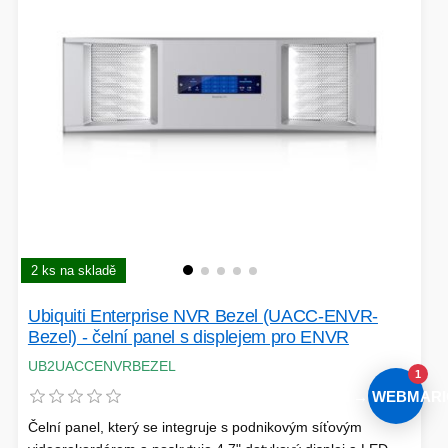
2 ks na skladě
Ubiquiti Enterprise NVR Bezel (UACC-ENVR-
Bezel) - čelní panel s displejem pro ENVR
UB2UACCENVRBEZEL
1
AI → WEBMARI
Čelní panel, který se integruje s podnikovým síťovým