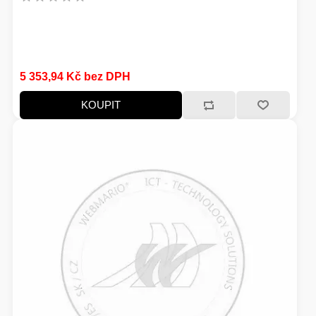
HERNÍ STOLY
SVÍTILNY
NABÍJECÍ STANICE
5 353,94 Kč bez DPH
ANTÉNY
KOUPIT
INDUKCE - VAŘIČE
CHLAZENÍ
ŽÁROVKY
PŘÍSTUPOVÝ SYSTÉM