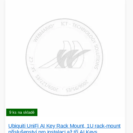
9 ks na skladě
Ubiquiti UniFi AI Key Rack Mount, 1U rack-mount
příslušenství pro instalaci až tří AI Keys