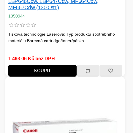
LBP646Cdw, LBP647Cdw, MF664Cdw,
MF667Cdw (1300 str.)
1050944
Tisková technologie:Laserová; Typ produktu spotřebního
materiálu:Barevná cartridge/toner/páska
1 493,06 Kč bez DPH
KOUPIT