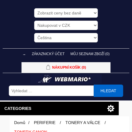
→
ZÁKAZNICKÝ ÚČET
MŮJ SEZNAM ZBOŽÍ
(0)
NÁKUPNÍ KOŠÍK
(0)
HLEDAT
CATEGORIES
Domů
/
PERIFERIE
/
TONERY A VÁLCE
/
PC SESTAVY