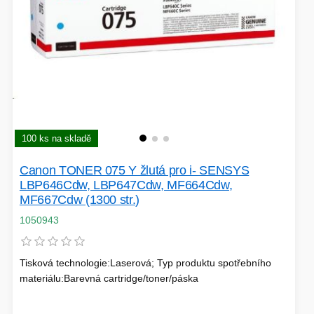
100 ks na skladě
Canon TONER 075 Y žlutá pro i- SENSYS
LBP646Cdw, LBP647Cdw, MF664Cdw,
MF667Cdw (1300 str.)
1050943
Tisková technologie:Laserová; Typ produktu spotřebního
materiálu:Barevná cartridge/toner/páska