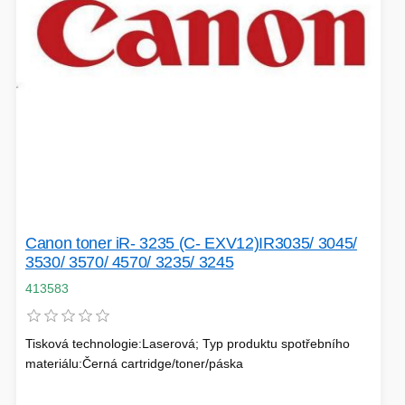
VÝPRODEJ
HERNÍ MYŠI
ROZŠIŘUJÍCÍ KARTY
OSVĚTLENÍ
PROJEKTORY
BACKUP SERVER
PATCH PANELY
ROBOTY - MIXÉRY
Canon toner iR- 3235 (C- EXV12)IR3035/ 3045/
3530/ 3570/ 4570/ 3235/ 3245
POUKAZY
413583
Tisková technologie:Laserová; Typ produktu spotřebního
HERNÍ KLÁVESNICE
materiálu:Černá cartridge/toner/páska
PAMĚTI RAM
DEKORACE