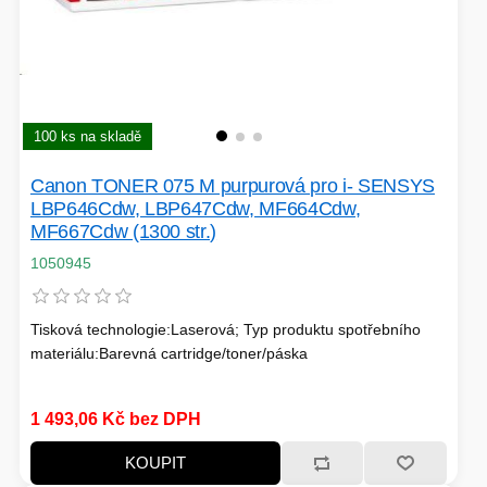
100 ks na skladě
Canon TONER 075 M purpurová pro i- SENSYS
LBP646Cdw, LBP647Cdw, MF664Cdw,
MF667Cdw (1300 str.)
1050945
Tisková technologie:Laserová; Typ produktu spotřebního
materiálu:Barevná cartridge/toner/páska
1 493,06 Kč bez DPH
KOUPIT