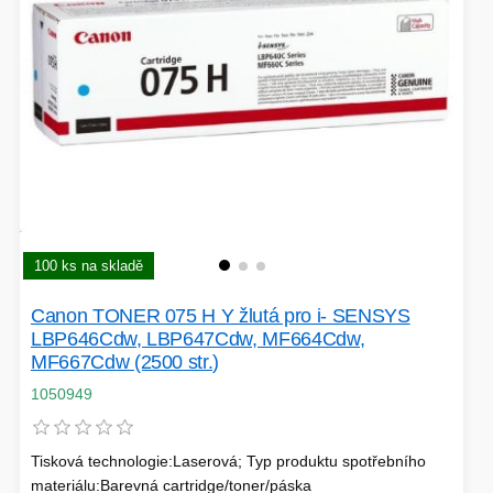
100 ks na skladě
Canon TONER 075 H Y žlutá pro i- SENSYS
LBP646Cdw, LBP647Cdw, MF664Cdw,
MF667Cdw (2500 str.)
1050949
Tisková technologie:Laserová; Typ produktu spotřebního
materiálu:Barevná cartridge/toner/páska