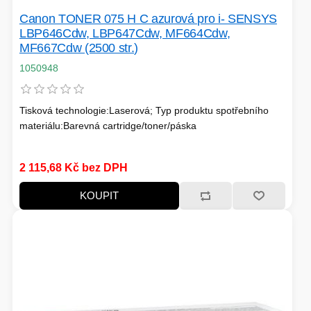
Canon TONER 075 H C azurová pro i- SENSYS
LBP646Cdw, LBP647Cdw, MF664Cdw,
MF667Cdw (2500 str.)
1050948
Tisková technologie:Laserová; Typ produktu spotřebního
materiálu:Barevná cartridge/toner/páska
2 115,68 Kč bez DPH
KOUPIT