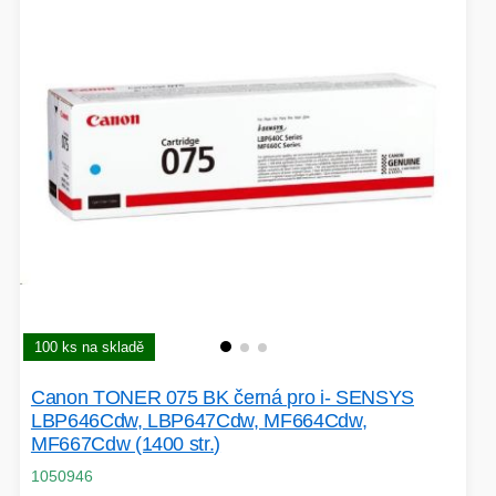
100 ks na skladě
Canon TONER 075 BK černá pro i- SENSYS
LBP646Cdw, LBP647Cdw, MF664Cdw,
MF667Cdw (1400 str.)
1050946