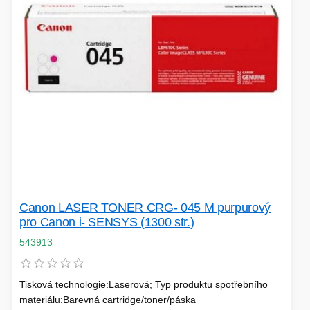
EXTENDER-REPEATER
FRITÉZY
HERNÍ ZDROJE
LOKÁTORY
BATERIE
SWITCHE
Canon LASER TONER CRG- 045 M purpurový
pro Canon i- SENSYS (1300 str.)
RÁDIA - STANICE
543913
Tisková technologie:Laserová; Typ produktu spotřebního
materiálu:Barevná cartridge/toner/páska