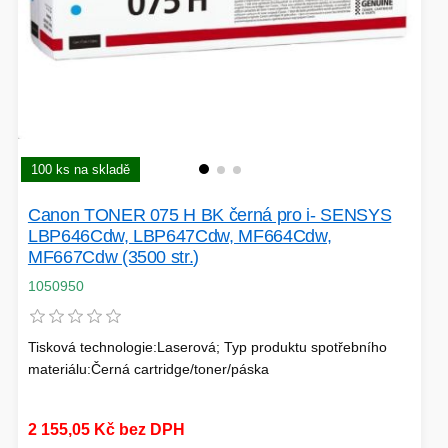
100 ks na skladě
Canon TONER 075 H BK černá pro i- SENSYS
LBP646Cdw, LBP647Cdw, MF664Cdw,
MF667Cdw (3500 str.)
1050950
Tisková technologie:Laserová; Typ produktu spotřebního
materiálu:Černá cartridge/toner/páska
2 155,05 Kč bez DPH