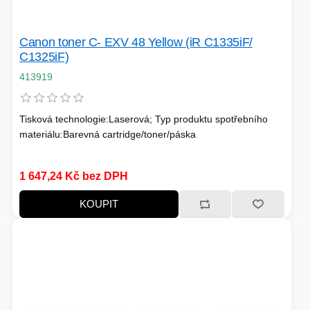
Canon toner C- EXV 48 Yellow (iR C1335iF/
HERNÍ CASE
C1325iF)
ZVONKY
413919
CHYTRÁ ELEKTRONIKA
ADAPTÉRY USB/PCI
Tisková technologie:Laserová; Typ produktu spotřebního
materiálu:Barevná cartridge/toner/páska
TLAKOVÉ HRNCE
1 647,24 Kč bez DPH
KOUPIT
HERNÍ ROUTERY
KOLOBĚŽKY
OSTATNÍ - MOBIL