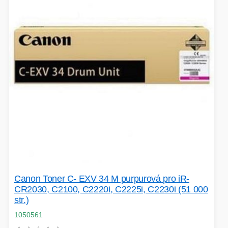
VOLNÝ ČAS
OSTATNÍ TECHNIKA
Canon Toner C- EXV 34 M purpurová pro iR-
CR2030, C2100, C2220i, C2225i, C2230i (51 000
str.)
1050561
PŘÍSLUŠENSTVÍ