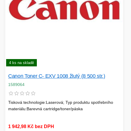
HERNÍ ÚLOŽIŠTĚ A PAMĚTI
PEVNÉ DISKY
KLIMATIZACE
REPRODUKTORY a SOUNDBARY
GRAFICKÉ APLIKACE
KONEKTORY
MIKROVLNNÉ TROUBY
POKLADNÍ SYSTÉMY
TISKÁRNY A MULTIFUNKCE
4 ks na skladě
ZÁLOHOVACÍ SYSTÉMY
Canon Toner C- EXV 1008 žlutý (8 500 str.)
1589064
HERNÍ MONITORY
NAPÁJECÍ ZDROJE
DOPLŇKY
Tisková technologie:Laserová; Typ produktu spotřebního
WEBKAMERY
materiálu:Barevná cartridge/toner/páska
CLOUDOVÉ APLIKACE
ÚLOŽIŠTĚ KAMERY
1 942,98 Kč bez DPH
PŘÍPRAVA NÁPOJŮ