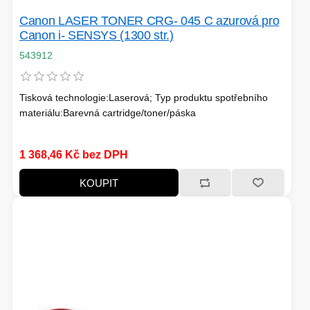
PC SKŘÍNĚ
USB KABELY
Canon LASER TONER CRG- 045 C azurová pro
KALKULAČKY
Canon i- SENSYS (1300 str.)
VIRTUALIZACE
SÍŤOVÉ KABELY
543912
GRILOVÁNÍ A PÁRTY
Tisková technologie:Laserová; Typ produktu spotřebního
PŘÍSLUŠENSTVÍ
materiálu:Barevná cartridge/toner/páska
1 368,46 Kč bez DPH
HERNÍ MIKROFONY
KOUPIT
CHLADIČE
ZÁSUVKY - VYPÍNAČE
AUTO - MOTO
LINUX SERVER
OPTICKÉ KABELY
TOPINKOVAČE