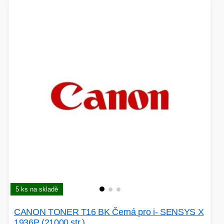
5 ks na skladě
CANON TONER T16 BK Černá pro i- SENSYS X
1936P (21000 str.)