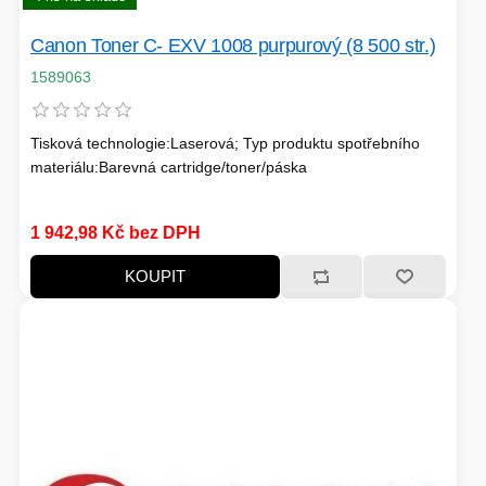
TISKOVÁ MÉDIA
MINIBARY
Canon Toner C- EXV 1008 purpurový (8 500 str.)
MINI-PC
1589063
KOMERČNÍ PANELY
Tisková technologie:Laserová; Typ produktu spotřebního
HERNÍ GAMEPADY
materiálu:Barevná cartridge/toner/páska
HEADSETY & MIKROFONY
PROCESORY - AMD
PRODLUŽOVACÍ PŘÍVOD
1 942,98 Kč bez DPH
MS COPILOT
KOUPIT
IP KAMERY
LEDNIČKY
KANCELÁŘSKÁ TECHNIKA
PC A NOTEBOOKY
STORAGE-SMB