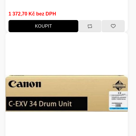
HERNÍ STOLY
1 372,70 Kč bez DPH
SVÍTILNY
KOUPIT
NABÍJECÍ STANICE
ANTÉNY
INDUKCE - VAŘIČE
CHLAZENÍ
ŽÁROVKY
PŘÍSTUPOVÝ SYSTÉM