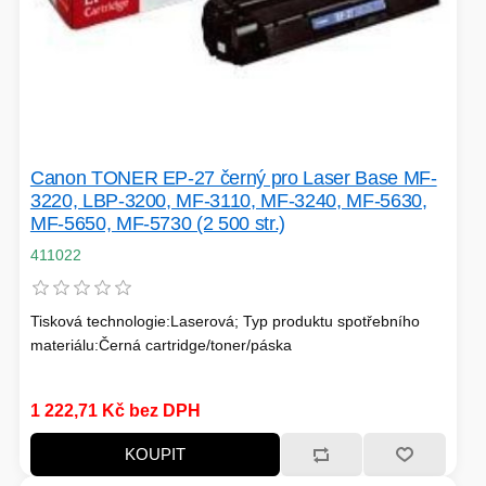
Canon TONER EP-27 černý pro Laser Base MF-
3220, LBP-3200, MF-3110, MF-3240, MF-5630,
MF-5650, MF-5730 (2 500 str.)
411022
Tisková technologie:Laserová; Typ produktu spotřebního
materiálu:Černá cartridge/toner/páska
1 222,71 Kč bez DPH
KOUPIT