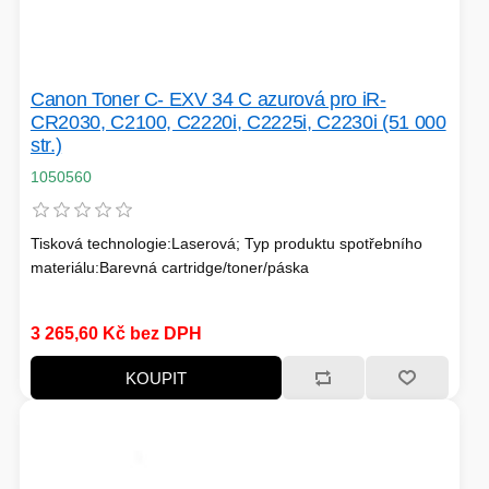
PÉČE O TĚLO
Canon Toner C- EXV 34 C azurová pro iR-
CR2030, C2100, C2220i, C2225i, C2230i (51 000
STOJANY
str.)
1050560
ALARMY A SETY
Tisková technologie:Laserová; Typ produktu spotřebního
materiálu:Barevná cartridge/toner/páska
3 265,60 Kč bez DPH
PRAČKY
KOUPIT