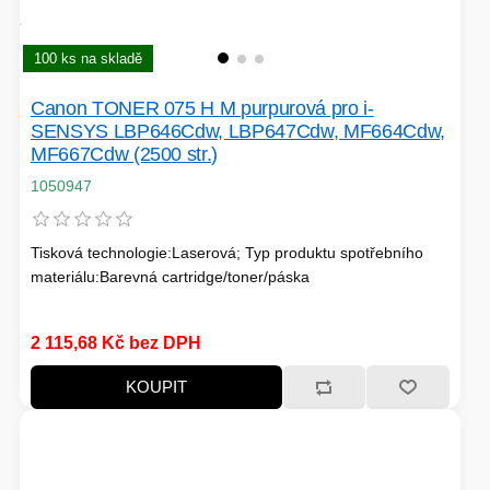
100 ks na skladě
Canon TONER 075 H M purpurová pro i-
SENSYS LBP646Cdw, LBP647Cdw, MF664Cdw,
MF667Cdw (2500 str.)
1050947
Tisková technologie:Laserová; Typ produktu spotřebního
materiálu:Barevná cartridge/toner/páska
2 115,68 Kč bez DPH
KOUPIT