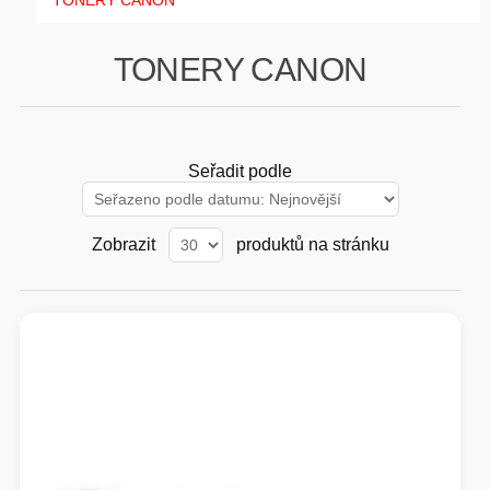
TONERY CANON
GAMING
TONERY CANON
HARDWARE
SOFTWARE
Seřadit podle
PERIFERIE
Zobrazit
produktů na stránku
AI PC STANICE
ENTERPRISE
HERNÍ NTB
ELEKTRONIKA
GRAFICKÉ KARTY
HOBBY
AI ENTERPRISE