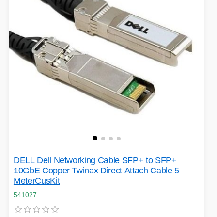
VÝPRODEJ
HERNÍ MYŠI
ROZŠIŘUJÍCÍ KARTY
OSVĚTLENÍ
PROJEKTORY
BACKUP SERVER
PATCH PANELY
ROBOTY - MIXÉRY
POUKAZY
DELL Dell Networking Cable SFP+ to SFP+
10GbE Copper Twinax Direct Attach Cable 5
MeterCusKit
HERNÍ KLÁVESNICE
541027
PAMĚTI RAM
DEKORACE