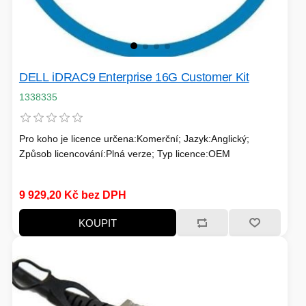
PC SKŘÍNĚ
USB KABELY
KALKULAČKY
VIRTUALIZACE
SÍŤOVÉ KABELY
DELL iDRAC9 Enterprise 16G Customer Kit
GRILOVÁNÍ A PÁRTY
1338335
PŘÍSLUŠENSTVÍ
Pro koho je licence určena:Komerční; Jazyk:Anglický;
Způsob licencování:Plná verze; Typ licence:OEM
HERNÍ MIKROFONY
9 929,20 Kč bez DPH
CHLADIČE
ZÁSUVKY - VYPÍNAČE
KOUPIT
AUTO - MOTO
LINUX SERVER
OPTICKÉ KABELY
TOPINKOVAČE