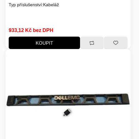
FOTO A VIDEO
Typ příslušenství:Kabeláž
VENKOVNÍ JEDNOTKY
VENTILÁTORY
933,12 Kč bez DPH
IO ZAŘÍZENÍ
KOUPIT
HERNÍ SVĚT
BAZAR
NAPÁJECÍ ZDROJ
TELEVIZE
KONVERTORY
ŽEHLIČKY
BAZAR