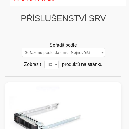
PŘÍSLUŠENSTVÍ SRV
GAMING
PŘÍSLUŠENSTVÍ SRV
HARDWARE
SOFTWARE
Seřadit podle
PERIFERIE
Zobrazit
produktů na stránku
AI PC STANICE
ENTERPRISE
HERNÍ NTB
ELEKTRONIKA
GRAFICKÉ KARTY
HOBBY
AI ENTERPRISE