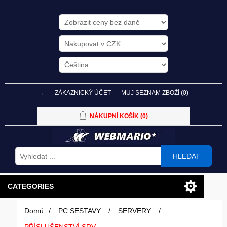
→
ZÁKAZNICKÝ ÚČET
MŮJ SEZNAM ZBOŽÍ
(0)
NÁKUPNÍ KOŠÍK
(0)
HLEDAT
CATEGORIES
Domů
/
PC SESTAVY
/
SERVERY
/
PC SESTAVY