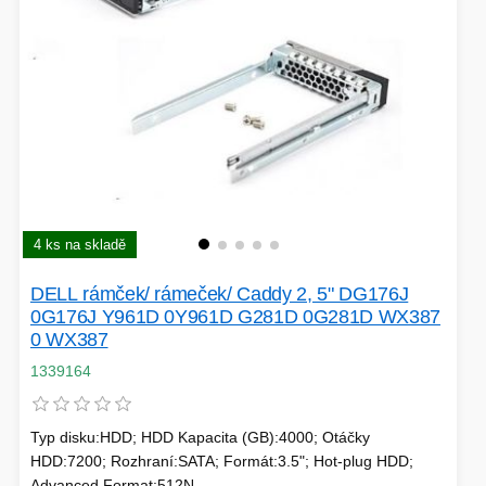
SÍTĚ
KLÁVESNICE A MYŠI
DOMÁCNOST
AI ROBOTIZACE
ZÁRUKY - SLUŽBY
NOVINKY
HERNÍ PODLOŽKY
CHYTRÉ OSVĚTLENÍ
4 ks na skladě
INTERAKTIVNÍ HRAČKY
ZÁKLADNÍ DESKY - INTEL
DELL rámček/ rámeček/ Caddy 2, 5" DG176J
ZABEZPEČENÍ
SÍŤOVÉ PRVKY Pro
0G176J Y961D 0Y961D G281D 0G281D WX387
0 WX387
FLASH KARTY
1339164
TOPENÍ
PRACOVNÍ STANICE
SOHO INTERNÍ DISKY
Typ disku:HDD; HDD Kapacita (GB):4000; Otáčky
HDD:7200; Rozhraní:SATA; Formát:3.5"; Hot-plug HDD;
Advanced Format:512N