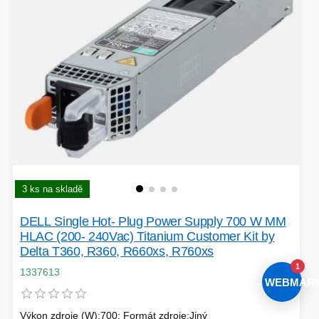
3 ks na skladě
DELL Single Hot- Plug Power Supply 700 W MM
HLAC (200- 240Vac) Titanium Customer Kit by
Delta T360, R360, R660xs, R760xs
1
1337613
AI → WEBMARI
Výkon zdroje (W):700; Formát zdroje:Jiný