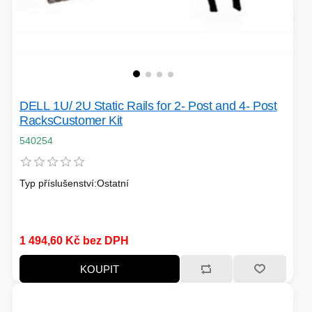
PÉČE O TĚLO
STOJANY
DELL 1U/ 2U Static Rails for 2- Post and 4- Post
RacksCustomer Kit
540254
ALARMY A SETY
Typ příslušenství:Ostatní
PRAČKY
1 494,60 Kč bez DPH
KOUPIT