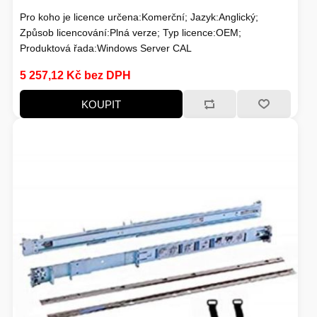
Pro koho je licence určena:Komerční; Jazyk:Anglický;
HERNÍ STOLY
Způsob licencování:Plná verze; Typ licence:OEM;
Produktová řada:Windows Server CAL
SVÍTILNY
NABÍJECÍ STANICE
5 257,12 Kč bez DPH
ANTÉNY
KOUPIT
INDUKCE - VAŘIČE
CHLAZENÍ
ŽÁROVKY
PŘÍSTUPOVÝ SYSTÉM