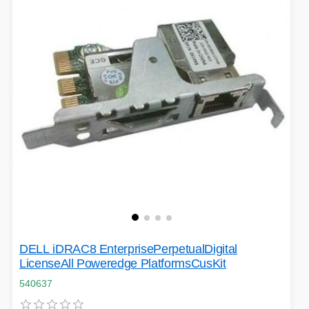
EXTENDER-REPEATER
FRITÉZY
HERNÍ ZDROJE
LOKÁTORY
BATERIE
SWITCHE
RÁDIA - STANICE
DELL iDRAC8 EnterprisePerpetualDigital
LicenseAll Poweredge PlatformsCusKit
540637