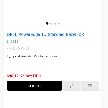
HERNÍ CASE
ZVONKY
CHYTRÁ ELEKTRONIKA
DELL PowerEdge 1U Standard Bezel, CK
ADAPTÉRY USB/PCI
540718
TLAKOVÉ HRNCE
Typ příslušenství:Montážní prvky
690,12 Kč bez DPH
HERNÍ ROUTERY
KOUPIT
KOLOBĚŽKY
OSTATNÍ - MOBIL