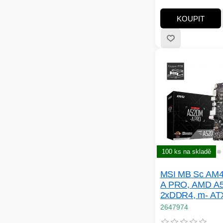
RAM:DDR4; Počet 
slotů:4; M.2 slot:2;
KOUPIT
Podpora RAID:0, 1,
Express x16:2; PCI
x8:0; PCI Express x
LAN:1Gbit/s; Bezdr
připojení:bez; Displ
HDMI:1; VGA:0; DVI
DisplayPort Type-C
100 ks na skladě
MSI MB Sc AM4
A PRO, AMD A5
2xDDR4, m- AT
2647974