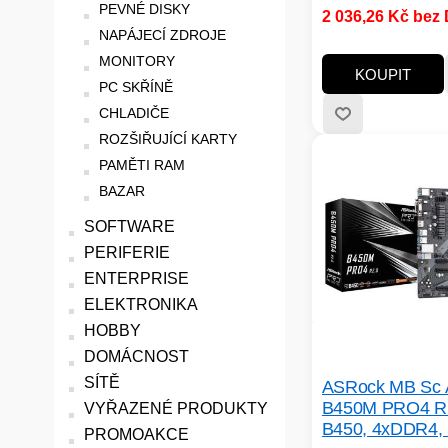
Pro procesory:AMD
PEVNÉ DISKY
2 036,26 Kč bez
Technologie paměti
NAPÁJECÍ ZDROJE
RAM:DDR4; Počet 
MONITORY
slotů:2; M.2 slot:2;
KOUPIT
PC SKŘÍNĚ
Podpora RAID:0, 1,
Express x16:1; PCI
CHLADIČE
x8:0; PCI Express x
ROZŠIŘUJÍCÍ KARTY
LAN:1Gbit/s; Bezdr
PAMĚTI RAM
připojení:WiFi + Blu
BAZAR
DisplayPort:1; HDM
DVI:0
SOFTWARE
PERIFERIE
ENTERPRISE
ELEKTRONIKA
HOBBY
DOMÁCNOST
SÍTĚ
ASRock MB Sc
B450M PRO4 R
VYŘAZENÉ PRODUKTY
B450, 4xDDR4,
PROMOAKCE