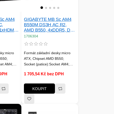
Sc AM4
GIGABYTE MB Sc AM4
C,
B550M DS3H AC R2,
 1xHDMI,
AMD B550, 4xDDR5, DP,
, mATX
HDMI, mATX
1706304
sky:micro
Formát základní desky:micro
B550;
ATX; Chipset:AMD B550;
ket AM4;
Socket (patice):Socket AM4;
Pro procesory:AMD;
 DPH
1 705,54 Kč bez DPH
Technologie paměti
paměťových
RAM:DDR4; Počet paměťových
SATA 3:4;
slotů:4; M.2 slot:2; SATA 3:4;
KOUPIT
10; PCI
Podpora RAID:0, 1, 10; PCI
 Express
Express x16:2; PCI Express
Bezdrátové
x1:1; LAN:1Gbit/s; Bezdrátové
etooth;
připojení:WiFi + Bluetooth;