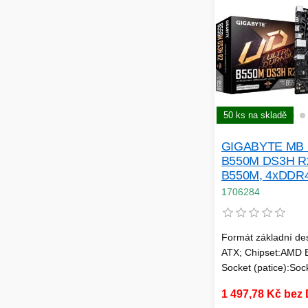
C:1; 3.5mm Jack; L
TPM; Integrovaná L
50 ks na skladě
GIGABYTE MB 
B550M DS3H R
B550M, 4xDDR4
1xHDMI, mATX
1706284
Formát základní de
ATX; Chipset:AMD 
Socket (patice):Soc
Pro procesory:AMD
1 497,78 Kč bez
Technologie paměti