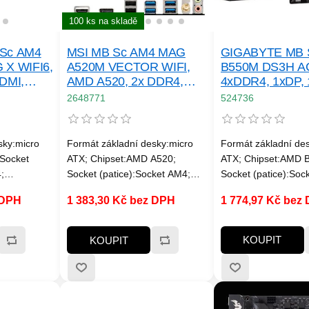
100 ks na skladě
GIGABYTE MB 
Sc AM4
MSI MB Sc AM4 MAG
B550M DS3H A
X WIFI6,
A520M VECTOR WIFI,
4xDDR4, 1xDP,
DMI,
AMD A520, 2x DDR4,
1xDVI-D, Wi-Fi
mATX
WiFi, 1x DP, 1x HDMI, m-
524736
2648771
ATX
Formát základní de
sky:micro
Formát základní desky:micro
ATX; Chipset:AMD 
Socket
ATX; Chipset:AMD A520;
Socket (patice):Soc
;
Socket (patice):Socket AM4;
Pro procesory:AMD;
Pro procesory:AMD;
1 774,97 Kč bez
 DPH
1 383,30 Kč bez DPH
Technologie paměti
paměťových
Technologie paměti
RAM:DDR4; Počet 
 SATA 3:4;
RAM:DDR4; Počet paměťových
slotů:4; M.2 slot:2; 
I Express
slotů:2; M.2 slot:1; SATA 3:4;
KOUPIT
KOUPIT
Podpora RAID:0, 1, 
x1:2; PCI:0;
Podpora RAID:0, 1, 10; PCI
Express x16:2; PCI
í:Wi-Fi;
Express x16:1; PCI Express
x1:1; LAN:1Gbit/s; 
I:1; VGA:1;
x8:0; PCI Express x1:1; PCI:0;
připojení:WiFi + Blu
B 3:6; USB
LAN:1Gbit/s; Bezdrátové