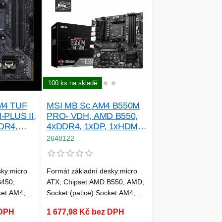
:1; VGA:0;
DisplayPort:1; HDMI:1; VGA:0;
Type-C:0;
DVI:0; DisplayPort Type-C:0;
USB 2:4
100 ks na skladě
M4 TUF
MSI MB Sc AM4 B550M
PLUS II,
PRO- VDH, AMD B550,
DR4,
4xDDR4, 1xDP, 1xHDMI,
, mATX
1xVGA, mATX
2648122
sky:micro
Formát základní desky:micro
B450;
ATX; Chipset:AMD B550, AMD;
ket AM4;
Socket (patice):Socket AM4;
Pro procesory:AMD;
 DPH
1 677,98 Kč bez DPH
Technologie paměti