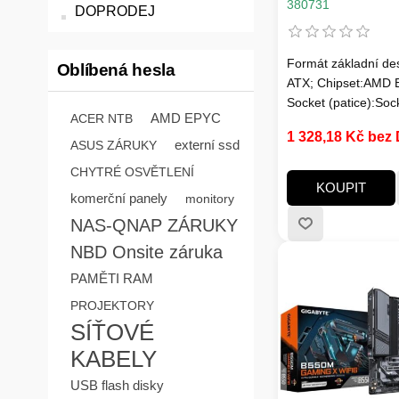
1xDVI, 1xVGA,
380731
DOPRODEJ
Formát základní de
Oblíbená hesla
ATX; Chipset:AMD 
Socket (patice):Soc
AMD EPYC
ACER NTB
Pro procesory:AMD
1 328,18 Kč bez
Technologie paměti
externí ssd
ASUS ZÁRUKY
RAM:DDR4; Počet 
CHYTRÉ OSVĚTLENÍ
slotů:4; M.2 slot:2;
KOUPIT
komerční panely
monitory
Podpora RAID:Bez
podpory; PCI Expre
NAS-QNAP ZÁRUKY
PCI Express x1:1; P
NBD Onsite záruka
LAN:1Gbit/s; Bezdr
PAMĚTI RAM
připojení:bez; Displ
HDMI:1; VGA:1; DV
PROJEKTORY
2:6; USB 3:8; USB 
SÍŤOVÉ
KABELY
USB flash disky