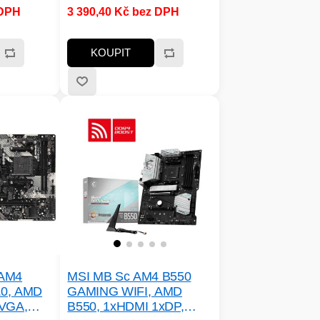
 DPH
3 390,40 Kč bez DPH
4;
cache:32; Vybavení
e procesoru
procesoru:Bez chladiče,
 procesoru
HyperThreading, Otevřený
KOUPIT
PU dle
násobič
DP:65;
 Velikost L3
 AM4
MSI MB Sc AM4 B550
0, AMD
GAMING WIFI, AMD
 VGA,
B550, 1xHDMI 1xDP,