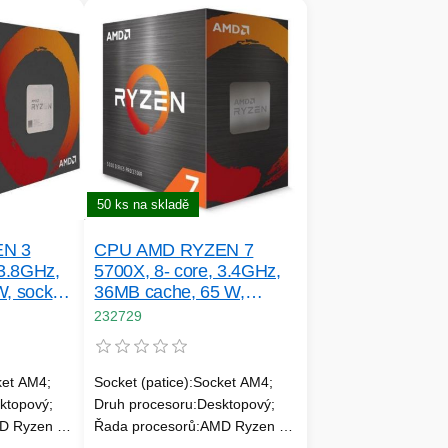
50 ks na skladě
N 3
CPU AMD RYZEN 7
 3.8GHz,
5700X, 8- core, 3.4GHz,
, socket
36MB cache, 65 W,
socket AM4, bez chladiče,
232729
TRAY
ket AM4;
Socket (patice):Socket AM4;
ktopový;
Druh procesoru:Desktopový;
D Ryzen 3;
Řada procesorů:AMD Ryzen 7;
MD Ryzen 3
Velikost L2 cache:4; Velikost L3