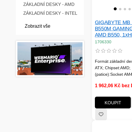
ZÁKLADNÍ DESKY - AMD
ZÁKLADNÍ DESKY - INTEL
GIGABYTE MB 
Zobrazit vše
B550M GAMING 
AMD B550, 1xH
1xDP, 4xDDR, 
1706330
Formát základní de
ATX; Chipset:AMD; 
(patice):Socket AM4
Technologie paměti
1 962,06 Kč bez
RAM:DDR4; Počet 
slotů:4; M.2 slot:2;
Podpora RAID:1; PC
KOUPIT
x16:1; PCI Express 
Bezdrátové připojen
DisplayPort:0; HDM
DVI:1; USB 2:4; US