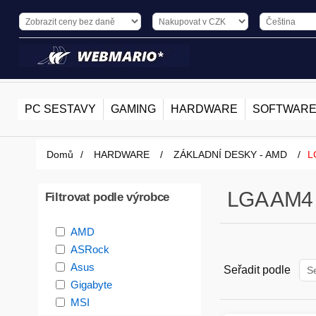
PC SESTAVY
GAMING
HARDWARE
SOFTWAR
Domů
/
HARDWARE
/
ZÁKLADNÍ DESKY - AMD
/
L
LGA AM4
Filtrovat podle výrobce
AMD
ASRock
Asus
Seřadit podle
Gigabyte
MSI