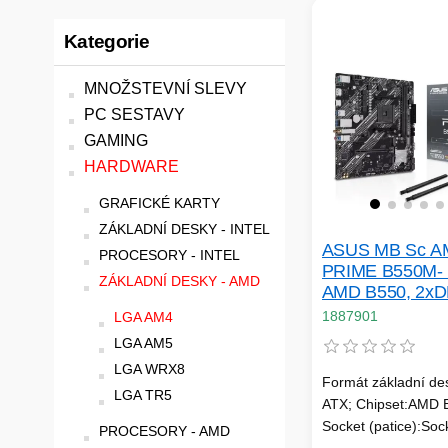
Kategorie
MNOŽSTEVNÍ SLEVY
PC SESTAVY
GAMING
HARDWARE
GRAFICKÉ KARTY
ZÁKLADNÍ DESKY - INTEL
ASUS MB Sc A
PROCESORY - INTEL
PRIME B550M- 
ZÁKLADNÍ DESKY - AMD
AMD B550, 2xD
2xDDR4, 1xHDM
1887901
LGA AM4
mATX
LGA AM5
LGA WRX8
Formát základní de
LGA TR5
ATX; Chipset:AMD 
Socket (patice):Soc
PROCESORY - AMD