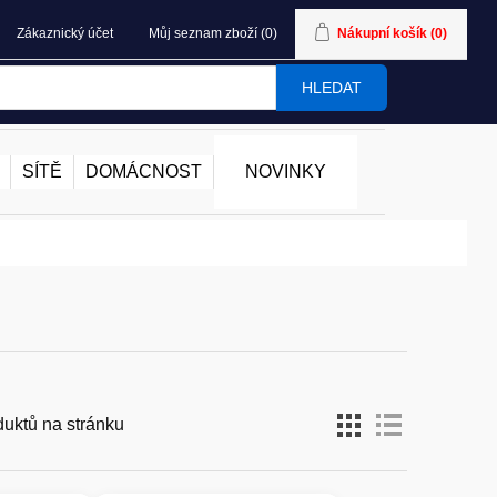
Zákaznický účet
Můj seznam zboží
(0)
Nákupní košík
(0)
HLEDAT
SÍTĚ
DOMÁCNOST
NOVINKY
duktů na stránku