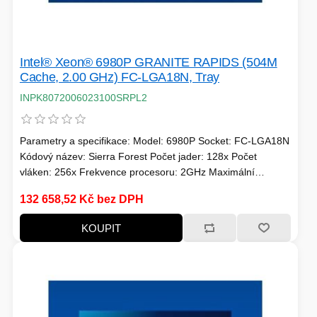
Intel® Xeon® 6980P GRANITE RAPIDS (504M
Cache, 2.00 GHz) FC-LGA18N, Tray
INPK8072006023100SRPL2
Parametry a specifikace: Model: 6980P Socket: FC-LGA18N
Kódový název: Sierra Forest Počet jader: 128x Počet
vláken: 256x Frekvence procesoru: 2GHz Maximální
frekvence: 3.9GHz Intel® Smart Cache: 504MB TDP: 500W
132 658,52 Kč bez DPH
Podporovaný typ paměti: Up to DDR5 6400 MT/s 1DPC
Maximální velikost paměti: 3 TB Počet kanálů: 12 PCI
KOUPIT
Express linek: 96