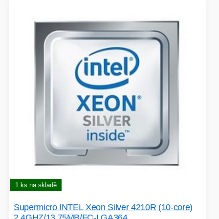
1 ks na skladě
Supermicro INTEL Xeon Silver 4210R (10-core)
2.4GHZ/13.75MB/FC-LGA364