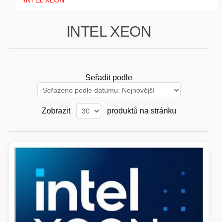
INTEL XEON
GAMING
INTEL XEON
HARDWARE
SOFTWARE
Seřadit podle
PERIFERIE
Zobrazit
produktů na stránku
AI PC STANICE
ENTERPRISE
HERNÍ NTB
ELEKTRONIKA
GRAFICKÉ KARTY
HOBBY
AI ENTERPRISE