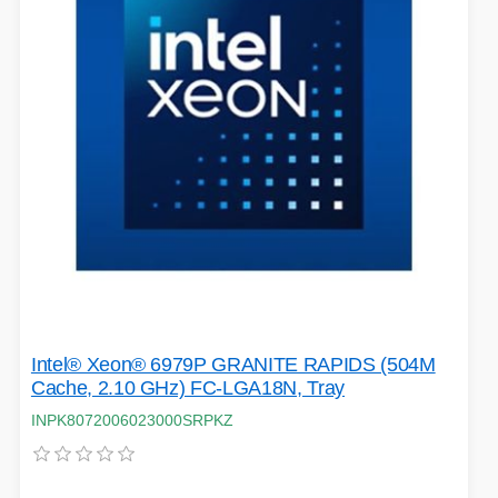
Intel® Xeon® 6979P GRANITE RAPIDS (504M
Cache, 2.10 GHz) FC-LGA18N, Tray
INPK8072006023000SRPKZ