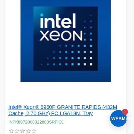
Intel® Xeon® 6960P GRANITE RAPIDS (432M
1
Cache, 2.70 GHz) FC-LGA18N, Tray
AI → WEBMARI
INPK8072006022800SRPKX