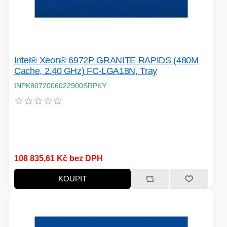
Intel® Xeon® 6972P GRANITE RAPIDS (480M
Cache, 2.40 GHz) FC-LGA18N, Tray
INPK8072006022900SRPKY
108 835,61 Kč bez DPH
KOUPIT