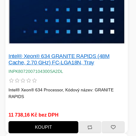
Intel® Xeon® 634 GRANITE RAPIDS (48M
Cache, 2.70 GHz) FC-LGA18N, Tray
INPK8072007104300SA2DL
Intel® Xeon® 634 Processor, Kódový název: GRANITE
RAPIDS
11 738,16 Kč bez DPH
KOUPIT