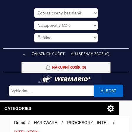
→
ZÁKAZNICKÝ ÚČET
MŮJ SEZNAM ZBOŽÍ
(0)
NÁKUPNÍ KOŠÍK
(0)
HLEDAT
CATEGORIES
Domů
/
HARDWARE
/
PROCESORY - INTEL
/
PC SESTAVY