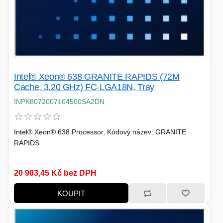
PÉČE O TĚLO
STOJANY
Intel® Xeon® 638 GRANITE RAPIDS (72M
Cache, 3.20 GHz) FC-LGA18N, Tray
INPK8072007104500SA2DN
ALARMY A SETY
Intel® Xeon® 638 Processor, Kódový název: GRANITE
RAPIDS
PRAČKY
20 903,45 Kč bez DPH
KOUPIT