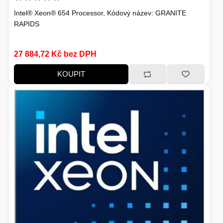
Intel® Xeon® 654 Processor, Kódový název: GRANITE
HERNÍ STOLY
RAPIDS
SVÍTILNY
NABÍJECÍ STANICE
27 884,72 Kč bez DPH
ANTÉNY
KOUPIT
INDUKCE - VAŘIČE
CHLAZENÍ
ŽÁROVKY
PŘÍSTUPOVÝ SYSTÉM