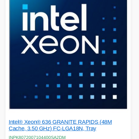
VOLNÝ ČAS
OSTATNÍ TECHNIKA
Intel® Xeon® 636 GRANITE RAPIDS (48M
Cache, 3.50 GHz) FC-LGA18N, Tray
INPK8072007104400SA2DM
PŘÍSLUŠENSTVÍ