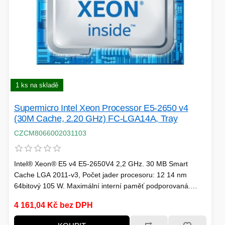
1 ks na skladě
Supermicro Intel Xeon Processor E5-2650 v4
(30M Cache, 2.20 GHz) FC-LGA14A, Tray
CZCM8066002031103
Intel® Xeon® E5 v4 E5-2650V4 2,2 GHz. 30 MB Smart
Cache LGA 2011-v3, Počet jader procesoru: 12 14 nm
64bitový 105 W. Maximální interní paměť podporovaná.
rocesorem: 1,53 TB DDR4-SDRAM
4 161,04 Kč bez DPH