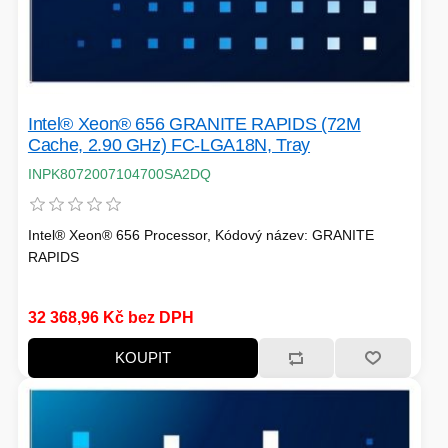
HERNÍ CASE
ZVONKY
Intel® Xeon® 656 GRANITE RAPIDS (72M
CHYTRÁ ELEKTRONIKA
Cache, 2.90 GHz) FC-LGA18N, Tray
ADAPTÉRY USB/PCI
INPK8072007104700SA2DQ
TLAKOVÉ HRNCE
Intel® Xeon® 656 Processor, Kódový název: GRANITE
RAPIDS
32 368,96 Kč bez DPH
HERNÍ ROUTERY
KOUPIT
KOLOBĚŽKY
OSTATNÍ - MOBIL