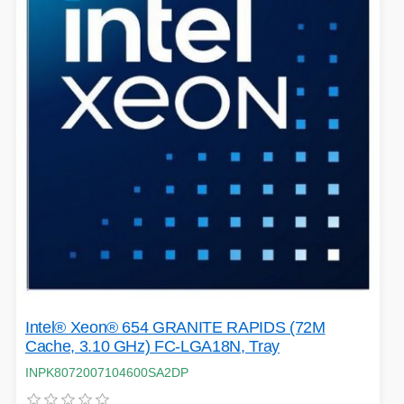
EXTENDER-REPEATER
FRITÉZY
HERNÍ ZDROJE
LOKÁTORY
BATERIE
SWITCHE
RÁDIA - STANICE
Intel® Xeon® 654 GRANITE RAPIDS (72M
Cache, 3.10 GHz) FC-LGA18N, Tray
INPK8072007104600SA2DP