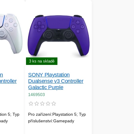
3 ks na skladě
on
SONY Playstation
troller
Dualsense v3 Controller
Galactic Purple
1469503
tion 5; Typ
Pro zařízení:Playstation 5; Typ
pady
příslušenství:Gamepady