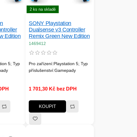
2 ks na skladě
on
SONY Playstation
troller
Dualsense v3 Controller
 Edition
Remix Green New Edition
1469412
tion 5; Typ
Pro zařízení:Playstation 5; Typ
pady
příslušenství:Gamepady
 DPH
1 701,30 Kč bez DPH
KOUPIT