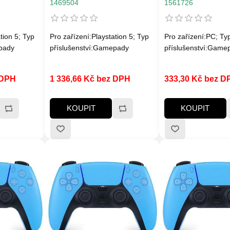
vibrace/ pro PC,
1469504
1561726
PS4, Switch, Swi
Android
tion 5; Typ
Pro zařízení:Playstation 5; Typ
Pro zařízení:PC; Ty
pady
příslušenství:Gamepady
příslušenství:Game
 DPH
1 336,66 Kč bez DPH
333,30 Kč bez D
KOUPIT
KOUPIT