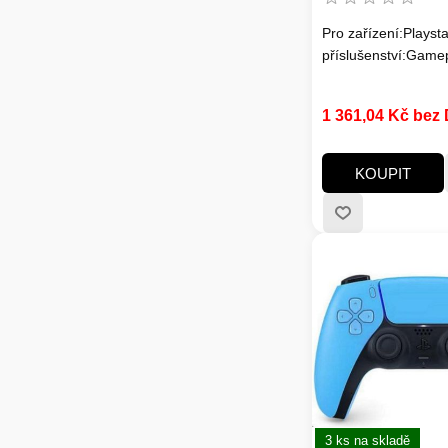
Pro zařízení:Playsta
příslušenství:Game
1 361,04 Kč bez
KOUPIT
3 ks na skladě