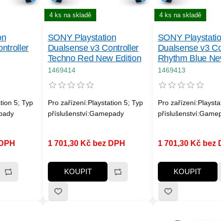
4 ks na skladě
4 ks na skladě
on
SONY Playstation
SONY Playstati
ntroller
Dualsense v3 Controller
Dualsense v3 Con
Techno Red New Edition
Rhythm Blue New
1469414
1469413
tion 5; Typ
Pro zařízení:Playstation 5; Typ
Pro zařízení:Playsta
pady
příslušenství:Gamepady
příslušenství:Game
 DPH
1 701,30 Kč bez DPH
1 701,30 Kč bez
KOUPIT
KOUPIT