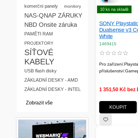
komerční panely
monitory
10 ks na skladě
NAS-QNAP ZÁRUKY
SONY Playstati
NBD Onsite záruka
Dualsense v3 Co
PAMĚTI RAM
White
PROJEKTORY
1469415
SÍŤOVÉ
KABELY
Pro zařízení:Playsta
USB flash disky
příslušenství:Game
ZÁKLADNÍ DESKY - AMD
ZÁKLADNÍ DESKY - INTEL
1 351,50 Kč bez
Zobrazit vše
KOUPIT