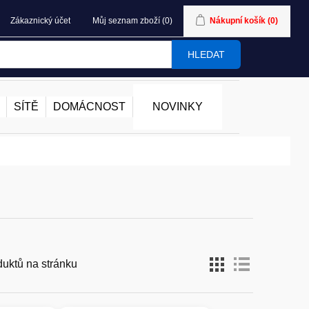
Zákaznický účet
Můj seznam zboží
(0)
Nákupní košík
(0)
HLEDAT
SÍTĚ
DOMÁCNOST
NOVINKY
duktů na stránku