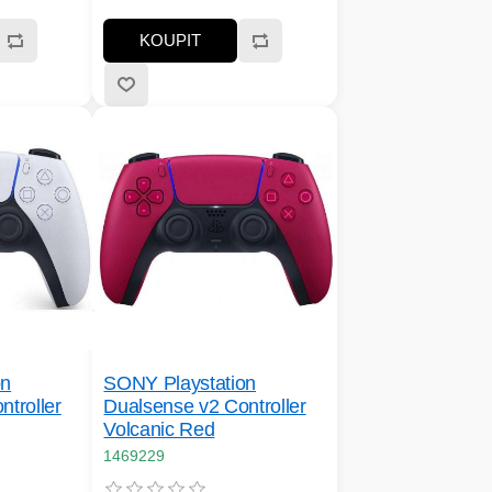
KOUPIT
on
SONY Playstation
troller
Dualsense v2 Controller
Volcanic Red
1469229