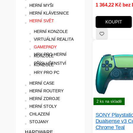
1 364,22 Kč bez
HERNÍ MYŠI
HERNÍ KLÁVESNICE
HERNÍ SVĚT
KOUPIT
HERNÍ KONZOLE
VIRTUÁLNÍ REALITA
GAMEPADY
HRY PRO HERNÍ
KONZOLE
PŘÍSLUŠENSTVÍ
KONZOLE
HRY PRO PC
HERNÍ CASE
HERNÍ ROUTERY
HERNÍ ZDROJE
2 ks na skladě
HERNÍ STOLY
CHLAZENÍ
SONY Playstati
Dualsense v3 Co
STOJANY
Chrome Teal
HARDWARE