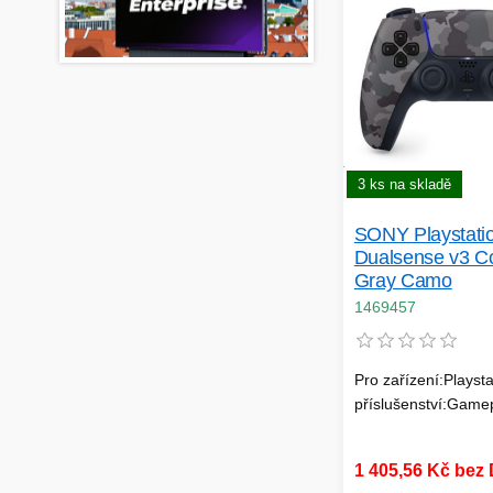
3 ks na skladě
SONY Playstati
Dualsense v3 Co
Gray Camo
1469457
Pro zařízení:Playsta
příslušenství:Game
1 405,56 Kč bez