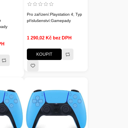
 PS3,
tch Lite a
Pro zařízení:Playstation 4; Typ
p
příslušenství:Gamepady
pady
1 290,02 Kč bez DPH
PH
KOUPIT