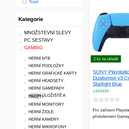
Trust
Kategorie
MNOŽSTEVNÍ SLEVY
PC SESTAVY
GAMING
HERNÍ NTB
2 ks na skladě
HERNÍ PODLOŽKY
SONY Playstati
HERNÍ GRAFICKÉ KARTY
Dualsense v3 Co
HERNÍ HEADSETY
Starlight Blue
HERNÍ GAMEPADY
1469499
HERNÍ ÚLOŽIŠTĚ A
PAMĚTI
HERNÍ MONITORY
Pro zařízení:Playsta
HERNÍ ŽIDLE
příslušenství:Game
HERNÍ KAMERY
HERNÍ MIKROFONY