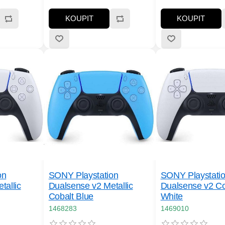
KOUPIT
KOUPIT
on
SONY Playstation
SONY Playstati
tallic
Dualsense v2 Metallic
Dualsense v2 Con
Cobalt Blue
White
1468283
1469010