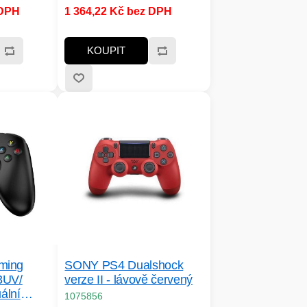
 DPH
1 364,22 Kč bez DPH
KOUPIT
ming
SONY PS4 Dualshock
3UV/
verze II - lávově červený
ální
1075856