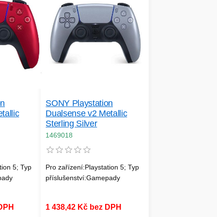
on
SONY Playstation
allic
Dualsense v2 Metallic
Sterling Silver
1469018
tion 5; Typ
Pro zařízení:Playstation 5; Typ
pady
příslušenství:Gamepady
 DPH
1 438,42 Kč bez DPH