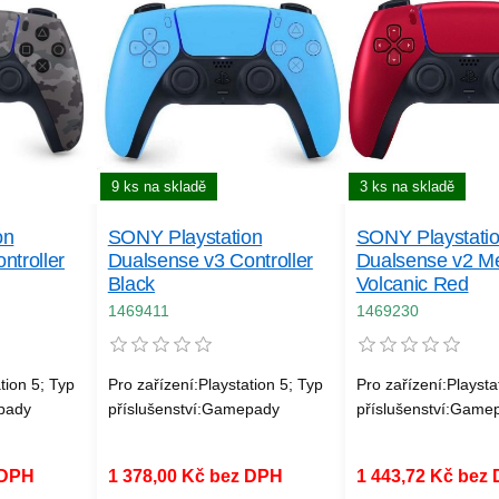
9 ks na skladě
3 ks na skladě
on
SONY Playstation
SONY Playstati
ntroller
Dualsense v3 Controller
Dualsense v2 Met
Black
Volcanic Red
1469411
1469230
tion 5; Typ
Pro zařízení:Playstation 5; Typ
Pro zařízení:Playsta
pady
příslušenství:Gamepady
příslušenství:Game
 DPH
1 378,00 Kč bez DPH
1 443,72 Kč bez