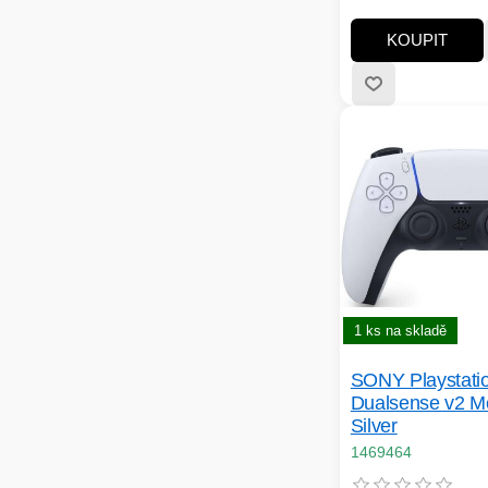
KOUPIT
1 ks na skladě
SONY Playstati
Dualsense v2 Me
Silver
1469464