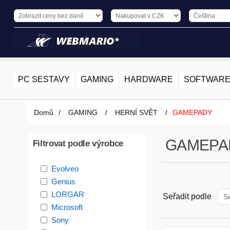
PC SESTAVY
GAMING
HARDWARE
SOFTWAR
Domů
/
GAMING
/
HERNÍ SVĚT
/
GAMEPADY
GAMEPA
Filtrovat podle výrobce
Evolveo
Genius
LORGAR
Seřadit podle
Microsoft
Sony