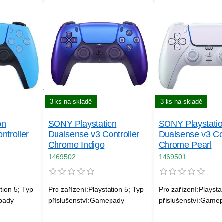
3 ks na skladě
3 ks na skladě
on
SONY Playstation
SONY Playstati
ntroller
Dualsense v3 Controller
Dualsense v3 Con
Chrome Indigo
Chrome Pearl
1469502
1469501
tion 5; Typ
Pro zařízení:Playstation 5; Typ
Pro zařízení:Playsta
pady
příslušenství:Gamepady
příslušenství:Game