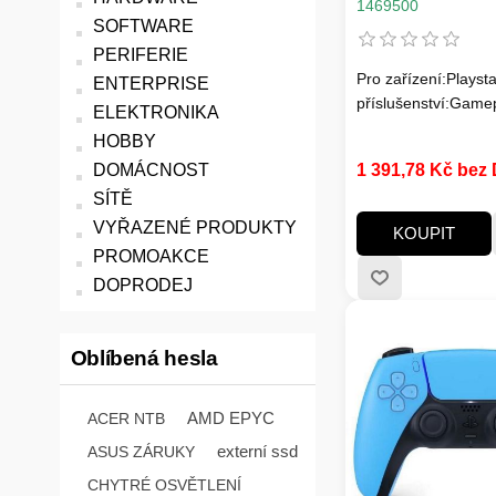
1469500
SOFTWARE
PERIFERIE
Pro zařízení:Playsta
ENTERPRISE
příslušenství:Game
ELEKTRONIKA
HOBBY
1 391,78 Kč bez
DOMÁCNOST
SÍTĚ
VYŘAZENÉ PRODUKTY
KOUPIT
PROMOAKCE
DOPRODEJ
Oblíbená hesla
AMD EPYC
ACER NTB
externí ssd
ASUS ZÁRUKY
CHYTRÉ OSVĚTLENÍ