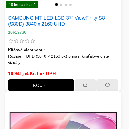
TISKOVÁ MÉDIA
10 ks na skladě
MINIBARY
SAMSUNG MT LED LCD 37" ViewFinity S8
MINI-PC
(S80D) 3840 x 2160 UHD
KOMERČNÍ PANELY
10619736
HERNÍ GAMEPADY
HEADSETY & MIKROFONY
Klíčové vlastnosti:
Rozlišení UHD (3840 × 2160 px) přináší křišťálově čisté
PROCESORY - AMD
PRODLUŽOVACÍ PŘÍVOD
vizuály
Stojan Easy Setup - Všestrannější zobrazení
MS COPILOT
10 941,54 Kč bez DPH
IP KAMERY
Ergonomický design navržený pro maximální pohodlí
Inteligentní ochrana zraku s certifikací TUV
KOUPIT
LEDNIČKY
KANCELÁŘSKÁ TECHNIKA
PC A NOTEBOOKY
STORAGE-SMB