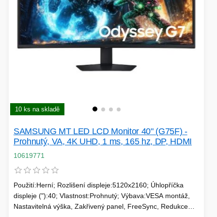
SÍTĚ
KLÁVESNICE A MYŠI
DOMÁCNOST
AI ROBOTIZACE
ZÁRUKY - SLUŽBY
NOVINKY
HERNÍ PODLOŽKY
CHYTRÉ OSVĚTLENÍ
10 ks na skladě
INTERAKTIVNÍ HRAČKY
ZÁKLADNÍ DESKY - INTEL
SAMSUNG MT LED LCD Monitor 40" (G75F) -
ZABEZPEČENÍ
SÍŤOVÉ PRVKY Pro
Prohnutý, VA, 4K UHD, 1 ms, 165 hz, DP, HDMI
10619771
FLASH KARTY
TOPENÍ
Použití:Herní; Rozlišení displeje:5120x2160; Úhlopříčka
PRACOVNÍ STANICE
SOHO INTERNÍ DISKY
displeje ("):40; Vlastnost:Prohnutý; Výbava:VESA montáž,
Nastavitelná výška, Zakřivený panel, FreeSync, Redukce