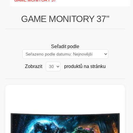
GAME MONITORY 37"
GAMING
GAME MONITORY 37"
HARDWARE
SOFTWARE
Seřadit podle
PERIFERIE
Zobrazit
produktů na stránku
AI PC STANICE
ENTERPRISE
HERNÍ NTB
ELEKTRONIKA
GRAFICKÉ KARTY
HOBBY
AI ENTERPRISE