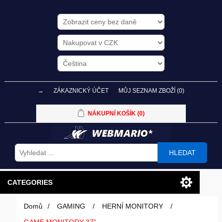
→
ZÁKAZNICKÝ ÚČET
MŮJ SEZNAM ZBOŽÍ
(0)
NÁKUPNÍ KOŠÍK
(0)
HLEDAT
CATEGORIES
Domů
/
GAMING
/
HERNÍ MONITORY
/
PC SESTAVY