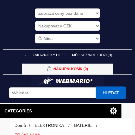
→
ZÁKAZNICKÝ ÚČET
MŮJ SEZNAM ZBOŽÍ
(0)
NÁKUPNÍ KOŠÍK
(0)
HLEDAT
CATEGORIES
Domů
/
ELEKTRONIKA
/
BATERIE
/
PC SESTAVY