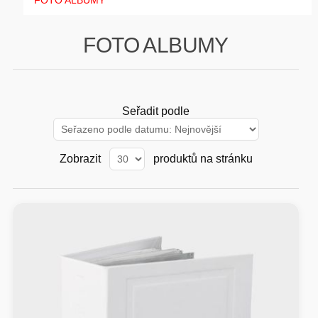
FOTO ALBUMY
GAMING
FOTO ALBUMY
HARDWARE
SOFTWARE
Seřadit podle
PERIFERIE
Zobrazit
produktů na stránku
AI PC STANICE
ENTERPRISE
HERNÍ NTB
ELEKTRONIKA
GRAFICKÉ KARTY
HOBBY
AI ENTERPRISE