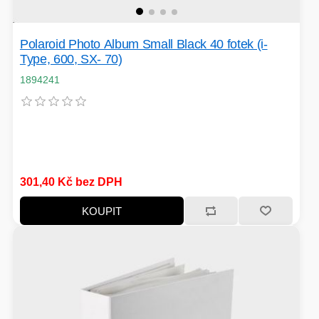
TISKOVÁ MÉDIA
MINIBARY
Polaroid Photo Album Small Black 40 fotek (i-
MINI-PC
Type, 600, SX- 70)
KOMERČNÍ PANELY
1894241
HERNÍ GAMEPADY
HEADSETY & MIKROFONY
PROCESORY - AMD
PRODLUŽOVACÍ PŘÍVOD
MS COPILOT
301,40 Kč bez DPH
IP KAMERY
KOUPIT
LEDNIČKY
KANCELÁŘSKÁ TECHNIKA
PC A NOTEBOOKY
STORAGE-SMB