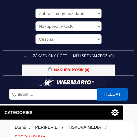
→
ZÁKAZNICKÝ ÚČET
MŮJ SEZNAM ZBOŽÍ
(0)
NÁKUPNÍ KOŠÍK
(0)
HLEDAT
CATEGORIES
Domů
/
PERIFERIE
/
TISKOVÁ MÉDIA
/
PC SESTAVY