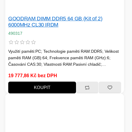
TISKOVÁ MÉDIA
MINIBARY
GOODRAM DIMM DDR5 64 GB (Kit of 2)
MINI-PC
6000MHz CL30 IRDM
KOMERČNÍ PANELY
490317
HERNÍ GAMEPADY
HEADSETY & MIKROFONY
Využití paměti:PC; Technologie paměti RAM:DDR5; Velikost
paměti RAM (GB):64; Frekvence paměti RAM (GHz):6;
PROCESORY - AMD
PRODLUŽOVACÍ PŘÍVOD
Časování CAS:30; Vlastnosti RAM:Pasivní chladič;
Chlazení:Pasivní
MS COPILOT
19 777,86 Kč bez DPH
IP KAMERY
KOUPIT
LEDNIČKY
KANCELÁŘSKÁ TECHNIKA
PC A NOTEBOOKY
ZÁLOHOVACÍ SYSTÉMY