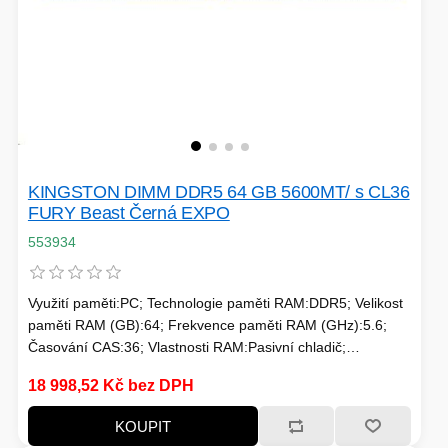
KINGSTON DIMM DDR5 64 GB 5600MT/ s CL36
FURY Beast Černá EXPO
553934
Využití paměti:PC; Technologie paměti RAM:DDR5; Velikost
paměti RAM (GB):64; Frekvence paměti RAM (GHz):5.6;
Časování CAS:36; Vlastnosti RAM:Pasivní chladič;
Chlazení:Pasivní
18 998,52 Kč bez DPH
KOUPIT