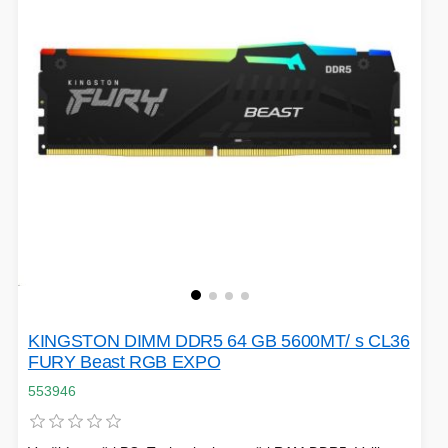
EXTENDER-REPEATER
FRITÉZY
HERNÍ ZDROJE
LOKÁTORY
BATERIE
SWITCHE
KINGSTON DIMM DDR5 64 GB 5600MT/ s CL36
RÁDIA - STANICE
FURY Beast RGB EXPO
553946