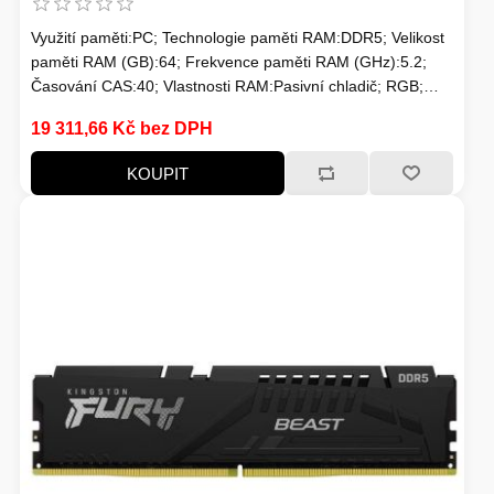
Využití paměti:PC; Technologie paměti RAM:DDR5; Velikost
paměti RAM (GB):64; Frekvence paměti RAM (GHz):5.2;
Časování CAS:40; Vlastnosti RAM:Pasivní chladič; RGB;
Chlazení:Pasivní
19 311,66 Kč bez DPH
KOUPIT