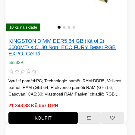
10 ks na skladě
KINGSTON DIMM DDR5 64 GB (Kit of 2)
6000MT/ s CL30 Non- ECC FURY Beast RGB
EXPO, Černá
553829
Využití paměti:PC; Technologie paměti RAM:DDR5; Velikost
paměti RAM (GB):64; Frekvence paměti RAM (GHz):6;
Časování CAS:30; Vlastnosti RAM:Pasivní chladič; RGB;
Chlazení:Pasivní
21 343,38 Kč bez DPH
KOUPIT