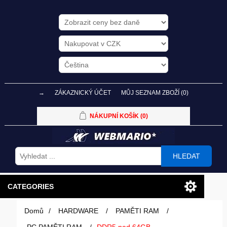
→
ZÁKAZNICKÝ ÚČET
MŮJ SEZNAM ZBOŽÍ
(0)
NÁKUPNÍ KOŠÍK
(0)
HLEDAT
CATEGORIES
Domů
/
HARDWARE
/
PAMĚTI RAM
/
PC SESTAVY