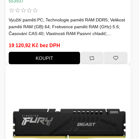
553937
Využití paměti:PC; Technologie paměti RAM:DDR5; Velikost
paměti RAM (GB):64; Frekvence paměti RAM (GHz):5.6;
Časování CAS:40; Vlastnosti RAM:Pasivní chladič;
Chlazení:Pasivní
19 120,92 Kč bez DPH
KOUPIT