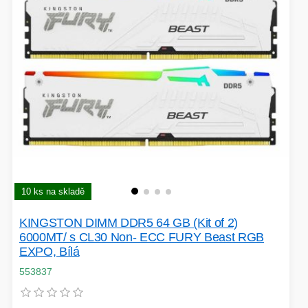
10 ks na skladě
KINGSTON DIMM DDR5 64 GB (Kit of 2)
6000MT/ s CL30 Non- ECC FURY Beast RGB
EXPO, Bílá
553837