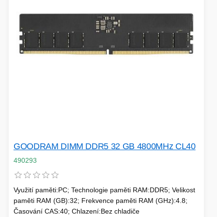
HERNÍ ÚLOŽIŠTĚ A PAMĚTI
PEVNÉ DISKY
KLIMATIZACE
REPRODUKTORY a SOUNDBARY
GRAFICKÉ APLIKACE
KONEKTORY
MIKROVLNNÉ TROUBY
POKLADNÍ SYSTÉMY
TISKÁRNY A MULTIFUNKCE
SMB PRODUKTY
HERNÍ MONITORY
GOODRAM DIMM DDR5 32 GB 4800MHz CL40
NAPÁJECÍ ZDROJE
490293
DOPLŇKY
WEBKAMERY
CLOUDOVÉ APLIKACE
ÚLOŽIŠTĚ KAMERY
Využití paměti:PC; Technologie paměti RAM:DDR5; Velikost
paměti RAM (GB):32; Frekvence paměti RAM (GHz):4.8;
Časování CAS:40; Chlazení:Bez chladiče
PŘÍPRAVA NÁPOJŮ