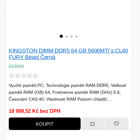
KINGSTON DIMM DDR5 64 GB 5600MT/ s CL40
FURY Beast Černá
553938
Využití paměti:PC; Technologie paměti RAM:DDR5; Velikost
paměti RAM (GB):64; Frekvence paměti RAM (GHz):5.6;
Časování CAS:40; Vlastnosti RAM:Pasivní chladič;
Chlazení:Pasivní
18 998,52 Kč bez DPH
KOUPIT