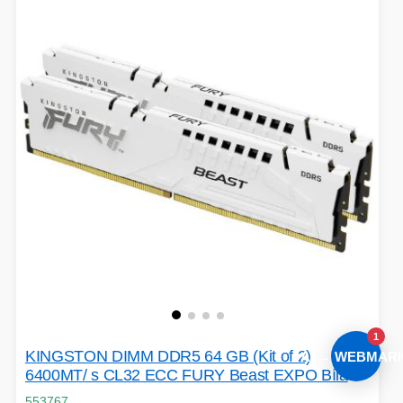
1
KINGSTON DIMM DDR5 64 GB (Kit of 2)
AI → WEBMARI
6400MT/ s CL32 ECC FURY Beast EXPO Bílá
553767