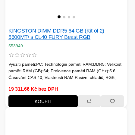
HERNÍ CASE
KINGSTON DIMM DDR5 64 GB (Kit of 2)
ZVONKY
5600MT/ s CL40 FURY Beast RGB
CHYTRÁ ELEKTRONIKA
553949
ADAPTÉRY USB/PCI
Využití paměti:PC; Technologie paměti RAM:DDR5; Velikost
TLAKOVÉ HRNCE
paměti RAM (GB):64; Frekvence paměti RAM (GHz):5.6;
Časování CAS:40; Vlastnosti RAM:Pasivní chladič; RGB;
Chlazení:Pasivní
19 311,66 Kč bez DPH
KOUPIT
HERNÍ ROUTERY
KOLOBĚŽKY
OSTATNÍ - MOBIL