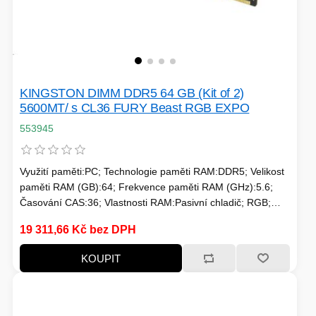
PÉČE O TĚLO
STOJANY
KINGSTON DIMM DDR5 64 GB (Kit of 2)
5600MT/ s CL36 FURY Beast RGB EXPO
553945
ALARMY A SETY
Využití paměti:PC; Technologie paměti RAM:DDR5; Velikost
paměti RAM (GB):64; Frekvence paměti RAM (GHz):5.6;
Časování CAS:36; Vlastnosti RAM:Pasivní chladič; RGB;
Chlazení:Pasivní
PRAČKY
19 311,66 Kč bez DPH
KOUPIT