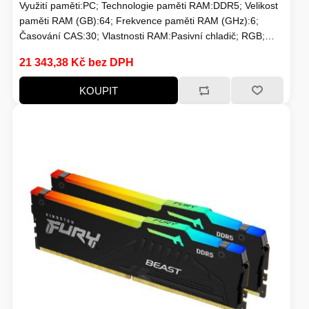
Využití paměti:PC; Technologie paměti RAM:DDR5; Velikost
paměti RAM (GB):64; Frekvence paměti RAM (GHz):6;
Časování CAS:30; Vlastnosti RAM:Pasivní chladič; RGB;
Chlazení:Pasivní
21 343,38 Kč bez DPH
KOUPIT