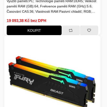
Využití paměti:PC; Technologie paměti RAM:DDR5; Velikost
paměti RAM (GB):64; Frekvence paměti RAM (GHz):5.6;
HERNÍ STOLY
Časování CAS:36; Vlastnosti RAM:Pasivní chladič; RGB;
Chlazení:Pasivní
SVÍTILNY
19 093,38 Kč bez DPH
NABÍJECÍ STANICE
KOUPIT
ANTÉNY
INDUKCE - VAŘIČE
CHLAZENÍ
ŽÁROVKY
PŘÍSTUPOVÝ SYSTÉM