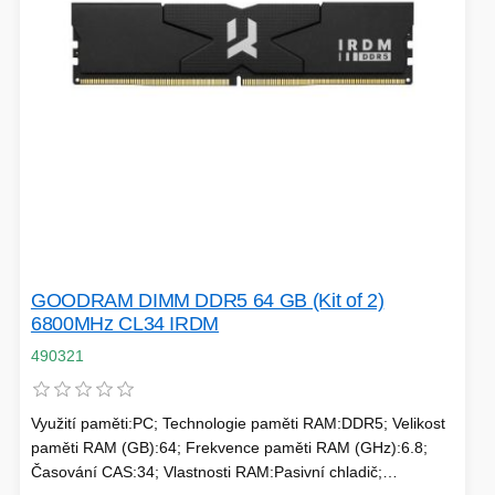
SÍTĚ
KLÁVESNICE A MYŠI
DOMÁCNOST
AI ROBOTIZACE
ZÁRUKY - SLUŽBY
NOVINKY
HERNÍ PODLOŽKY
CHYTRÉ OSVĚTLENÍ
INTERAKTIVNÍ HRAČKY
ZÁKLADNÍ DESKY - INTEL
GOODRAM DIMM DDR5 64 GB (Kit of 2)
ZABEZPEČENÍ
SÍŤOVÉ PRVKY Pro
6800MHz CL34 IRDM
490321
FLASH KARTY
TOPENÍ
Využití paměti:PC; Technologie paměti RAM:DDR5; Velikost
PRACOVNÍ STANICE
SOHO INTERNÍ DISKY
paměti RAM (GB):64; Frekvence paměti RAM (GHz):6.8;
Časování CAS:34; Vlastnosti RAM:Pasivní chladič;