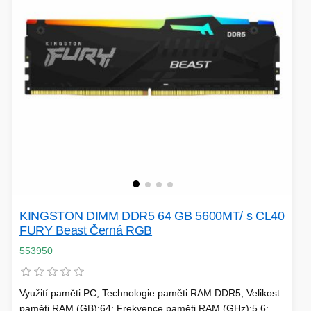
VÝPRODEJ
HERNÍ MYŠI
ROZŠIŘUJÍCÍ KARTY
OSVĚTLENÍ
PROJEKTORY
BACKUP SERVER
PATCH PANELY
ROBOTY - MIXÉRY
POUKAZY
KINGSTON DIMM DDR5 64 GB 5600MT/ s CL40
FURY Beast Černá RGB
553950
HERNÍ KLÁVESNICE
Využití paměti:PC; Technologie paměti RAM:DDR5; Velikost
PAMĚTI RAM
DEKORACE
paměti RAM (GB):64; Frekvence paměti RAM (GHz):5.6;