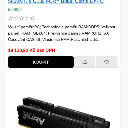
5600MT/ s CL36 FURY Beast Černá EXPO
553933
Využití paměti:PC; Technologie paměti RAM:DDR5; Velikost
paměti RAM (GB):64; Frekvence paměti RAM (GHz):5.6;
Časování CAS:36; Vlastnosti RAM:Pasivní chladič;
Chlazení:Pasivní
19 120,92 Kč bez DPH
KOUPIT