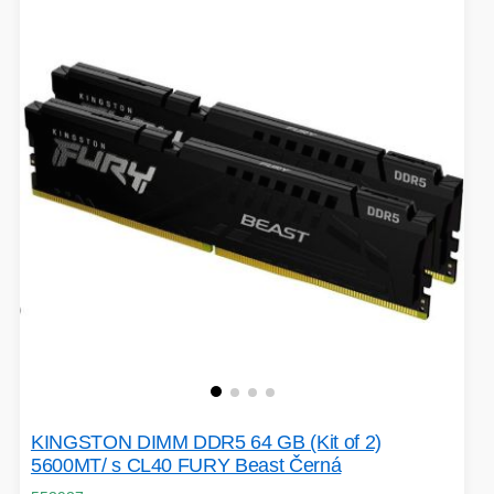
KINGSTON DIMM DDR5 64 GB (Kit of 2)
5600MT/ s CL40 FURY Beast Černá