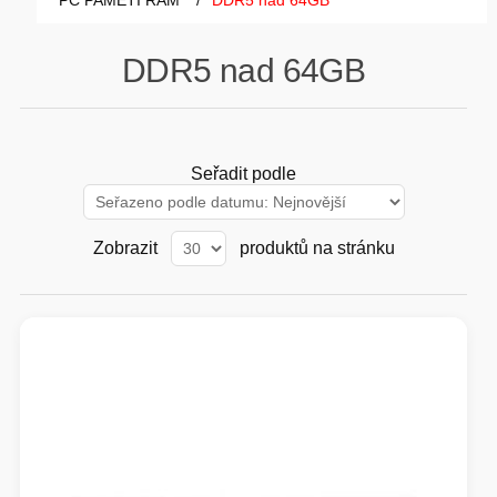
PC PAMĚTI RAM
/
DDR5 nad 64GB
GAMING
DDR5 nad 64GB
HARDWARE
SOFTWARE
Seřadit podle
PERIFERIE
Zobrazit
produktů na stránku
AI PC STANICE
ENTERPRISE
HERNÍ NTB
ELEKTRONIKA
GRAFICKÉ KARTY
HOBBY
AI ENTERPRISE