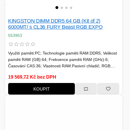
PC SKŘÍNĚ
USB KABELY
KALKULAČKY
VIRTUALIZACE
SÍŤOVÉ KABELY
KINGSTON DIMM DDR5 64 GB (Kit of 2)
6000MT/ s CL36 FURY Beast RGB EXPO
553953
GRILOVÁNÍ A PÁRTY
PŘÍSLUŠENSTVÍ
Využití paměti:PC; Technologie paměti RAM:DDR5; Velikost
paměti RAM (GB):64; Frekvence paměti RAM (GHz):6;
Časování CAS:36; Vlastnosti RAM:Pasivní chladič; RGB;
Chlazení:Pasivní
HERNÍ MIKROFONY
19 569,72 Kč bez DPH
CHLADIČE
ZÁSUVKY - VYPÍNAČE
KOUPIT
AUTO - MOTO
LINUX SERVER
OPTICKÉ KABELY
TOPINKOVAČE