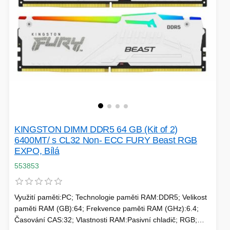
KINGSTON DIMM DDR5 64 GB (Kit of 2)
6400MT/ s CL32 Non- ECC FURY Beast RGB
EXPO, Bílá
553853
Využití paměti:PC; Technologie paměti RAM:DDR5; Velikost
paměti RAM (GB):64; Frekvence paměti RAM (GHz):6.4;
Časování CAS:32; Vlastnosti RAM:Pasivní chladič; RGB;