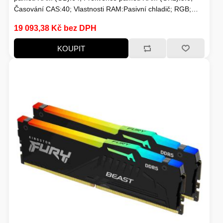
FOTO A VIDEO
Časování CAS:40; Vlastnosti RAM:Pasivní chladič; RGB;
VENKOVNÍ JEDNOTKY
Chlazení:Pasivní
19 093,38 Kč bez DPH
VENTILÁTORY
KOUPIT
IO ZAŘÍZENÍ
HERNÍ SVĚT
BAZAR
NAPÁJECÍ ZDROJ
TELEVIZE
KONVERTORY
ŽEHLIČKY
BAZAR