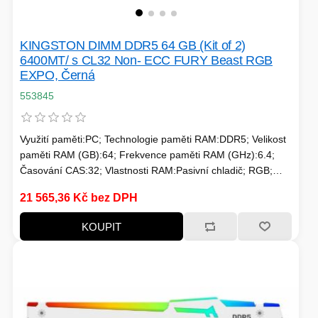
KINGSTON DIMM DDR5 64 GB (Kit of 2)
6400MT/ s CL32 Non- ECC FURY Beast RGB
EXPO, Černá
553845
Využití paměti:PC; Technologie paměti RAM:DDR5; Velikost
paměti RAM (GB):64; Frekvence paměti RAM (GHz):6.4;
Časování CAS:32; Vlastnosti RAM:Pasivní chladič; RGB;
Chlazení:Pasivní
21 565,36 Kč bez DPH
KOUPIT