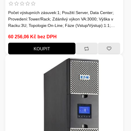
Počet výstupních zásuvek:1; Použití:Server, Data Center;
Provedení:Tower/Rack; Zdánlivý výkon VA:3000; Výška v
Racku:3U; Topologie:On-Line; Fáze (Vstup/Výstup):1:1;
Komunikace:USB; Možnosti:Volitelně Management karta,
60 256,06 Kč bez DPH
Prodloužení záložního času; Typ výstupu:IEC 19
KOUPIT