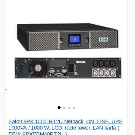
EXTENDER-REPEATER
FRITÉZY
HERNÍ ZDROJE
LOKÁTORY
BATERIE
SWITCHE
RÁDIA - STANICE
Eaton 9PX 1000i RT2U Netpack, ON- LINE, UPS
1000VA / 1000 W, LCD, rack/ tower, LAN karta (
EBM: 9PXEBM48RT2U )