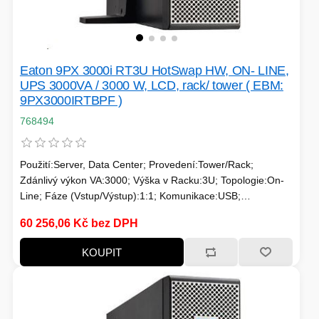
Eaton 9PX 3000i RT3U HotSwap HW, ON- LINE,
UPS 3000VA / 3000 W, LCD, rack/ tower ( EBM:
9PX3000IRTBPF )
768494
Použití:Server, Data Center; Provedení:Tower/Rack;
Zdánlivý výkon VA:3000; Výška v Racku:3U; Topologie:On-
Line; Fáze (Vstup/Výstup):1:1; Komunikace:USB;
Možnosti:Volitelně Management karta, Prodloužení
60 256,06 Kč bez DPH
záložního času; Typ výstupu:Svorkovnice
KOUPIT