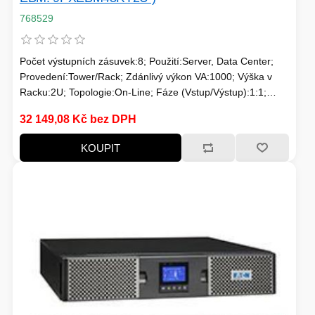
768529
HERNÍ STOLY
SVÍTILNY
Počet výstupních zásuvek:8; Použití:Server, Data Center;
NABÍJECÍ STANICE
Provedení:Tower/Rack; Zdánlivý výkon VA:1000; Výška v
ANTÉNY
Racku:2U; Topologie:On-Line; Fáze (Vstup/Výstup):1:1;
Komunikace:USB, MNGMT karta; Možnosti:Prodloužení
32 149,08 Kč bez DPH
záložního času; Typ výstupu:IEC 13
INDUKCE - VAŘIČE
KOUPIT
CHLAZENÍ
ŽÁROVKY
PŘÍSTUPOVÝ SYSTÉM