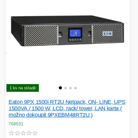
VÝPRODEJ
HERNÍ MYŠI
ROZŠIŘUJÍCÍ KARTY
OSVĚTLENÍ
PROJEKTORY
BACKUP SERVER
PATCH PANELY
ROBOTY - MIXÉRY
1 ks na skladě
POUKAZY
Eaton 9PX 1500i RT2U Netpack, ON- LINE, UPS
1500VA / 1500 W, LCD, rack/ tower, LAN karta (
možno dokoupit 9PXEBM48RT2U )
HERNÍ KLÁVESNICE
768531
PAMĚTI RAM
DEKORACE