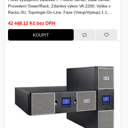
Provedení:Tower/Rack; Zdánlivý výkon VA:2200; Výška v
Racku:3U; Topologie:On-Line; Fáze (Vstup/Výstup):1:1;
Komunikace:USB; Možnosti:Volitelně Management karta,
42 448,12 Kč bez DPH
Prodloužení záložního času; Typ výstupu:IEC 13, IEC 19
KOUPIT