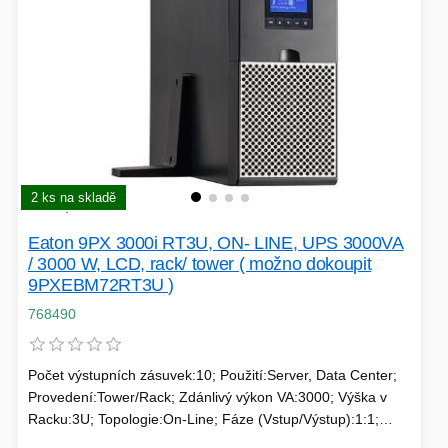
2 ks na skladě
Eaton 9PX 3000i RT3U, ON- LINE, UPS 3000VA
/ 3000 W, LCD, rack/ tower ( možno dokoupit
9PXEBM72RT3U )
768490
Počet výstupních zásuvek:10; Použití:Server, Data Center;
Provedení:Tower/Rack; Zdánlivý výkon VA:3000; Výška v
Racku:3U; Topologie:On-Line; Fáze (Vstup/Výstup):1:1;
Komunikace:USB; Možnosti:Volitelně Management karta,