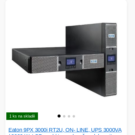
1 ks na skladě
Eaton 9PX 3000i RT2U, ON- LINE, UPS 3000VA