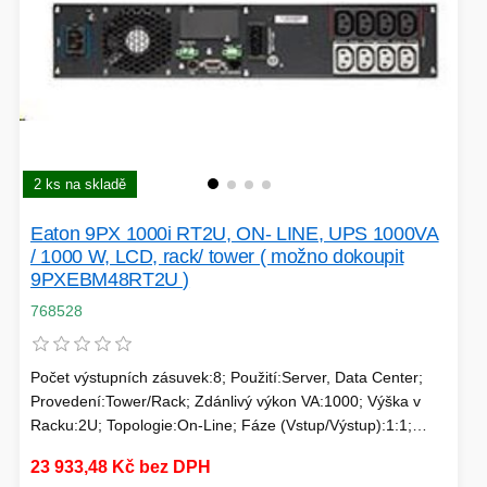
PÉČE O TĚLO
STOJANY
2 ks na skladě
ALARMY A SETY
Eaton 9PX 1000i RT2U, ON- LINE, UPS 1000VA
/ 1000 W, LCD, rack/ tower ( možno dokoupit
9PXEBM48RT2U )
768528
PRAČKY
Počet výstupních zásuvek:8; Použití:Server, Data Center;
Provedení:Tower/Rack; Zdánlivý výkon VA:1000; Výška v
Racku:2U; Topologie:On-Line; Fáze (Vstup/Výstup):1:1;
Komunikace:USB; Možnosti:Volitelně Management karta,
23 933,48 Kč bez DPH
Prodloužení záložního času; Typ výstupu:IEC 13