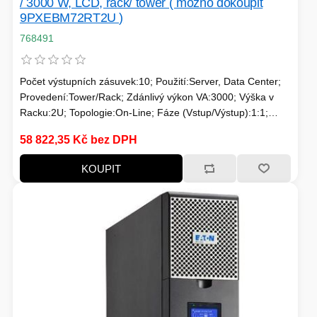
/ 3000 W, LCD, rack/ tower ( možno dokoupit
9PXEBM72RT2U )
768491
Počet výstupních zásuvek:10; Použití:Server, Data Center;
Provedení:Tower/Rack; Zdánlivý výkon VA:3000; Výška v
Racku:2U; Topologie:On-Line; Fáze (Vstup/Výstup):1:1;
Komunikace:USB; Možnosti:Volitelně Management karta,
58 822,35 Kč bez DPH
Prodloužení záložního času; Typ výstupu:IEC 13, IEC 19
KOUPIT