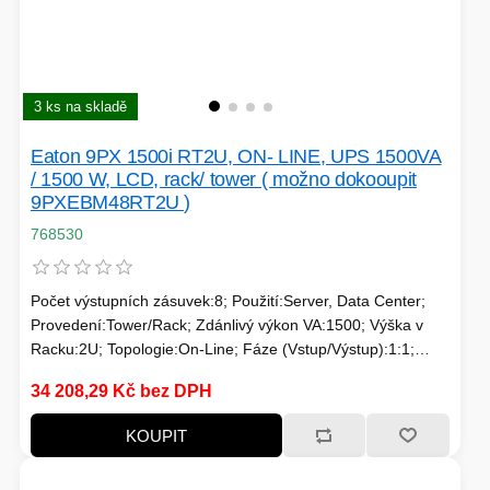
HERNÍ CASE
3 ks na skladě
ZVONKY
CHYTRÁ ELEKTRONIKA
Eaton 9PX 1500i RT2U, ON- LINE, UPS 1500VA
ADAPTÉRY USB/PCI
/ 1500 W, LCD, rack/ tower ( možno dokooupit
9PXEBM48RT2U )
768530
TLAKOVÉ HRNCE
Počet výstupních zásuvek:8; Použití:Server, Data Center;
Provedení:Tower/Rack; Zdánlivý výkon VA:1500; Výška v
Racku:2U; Topologie:On-Line; Fáze (Vstup/Výstup):1:1;
Komunikace:USB; Možnosti:Volitelně Management karta,
HERNÍ ROUTERY
34 208,29 Kč bez DPH
Prodloužení záložního času; Typ výstupu:IEC 13
KOLOBĚŽKY
KOUPIT
OSTATNÍ - MOBIL