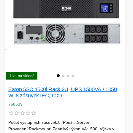
HERNÍ ÚLOŽIŠTĚ A PAMĚTI
PEVNÉ DISKY
KLIMATIZACE
REPRODUKTORY a SOUNDBARY
GRAFICKÉ APLIKACE
KONEKTORY
MIKROVLNNÉ TROUBY
POKLADNÍ SYSTÉMY
TISKÁRNY A MULTIFUNKCE
ZÁLOHOVACÍ SYSTÉMY
1 ks na skladě
HERNÍ MONITORY
Eaton 5SC 1500i Rack 2U, UPS 1500VA / 1050
W, 8 zásuvek IEC, LCD
NAPÁJECÍ ZDROJE
DOPLŇKY
768539
WEBKAMERY
CLOUDOVÉ APLIKACE
ÚLOŽIŠTĚ KAMERY
Počet výstupních zásuvek:8; Použití:Server;
Provedení:Rackmount; Zdánlivý výkon VA:1500; Výška v
PŘÍPRAVA NÁPOJŮ