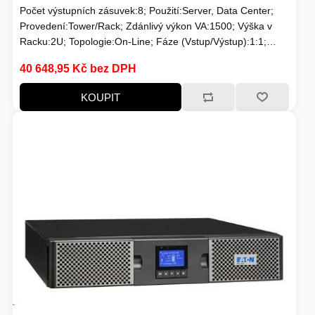
FOTO A VIDEO
Počet výstupních zásuvek:8; Použití:Server, Data Center;
VENKOVNÍ JEDNOTKY
Provedení:Tower/Rack; Zdánlivý výkon VA:1500; Výška v
Racku:2U; Topologie:On-Line; Fáze (Vstup/Výstup):1:1;
Komunikace:USB, MNGMT karta; Možnosti:Prodloužení
VENTILÁTORY
40 648,95 Kč bez DPH
záložního času; Typ výstupu:IEC 13
IO ZAŘÍZENÍ
KOUPIT
HERNÍ SVĚT
BAZAR
NAPÁJECÍ ZDROJ
TELEVIZE
KONVERTORY
ŽEHLIČKY
BAZAR