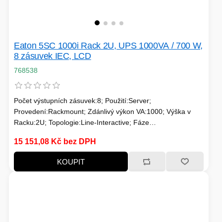
PC SKŘÍNĚ
USB KABELY
KALKULAČKY
VIRTUALIZACE
SÍŤOVÉ KABELY
Eaton 5SC 1000i Rack 2U, UPS 1000VA / 700 W,
8 zásuvek IEC, LCD
GRILOVÁNÍ A PÁRTY
768538
PŘÍSLUŠENSTVÍ
Počet výstupních zásuvek:8; Použití:Server;
Provedení:Rackmount; Zdánlivý výkon VA:1000; Výška v
Racku:2U; Topologie:Line-Interactive; Fáze
HERNÍ MIKROFONY
(Vstup/Výstup):1:1; Komunikace:USB, RS232;
15 151,08 Kč bez DPH
Možnosti:Volitelně Management karta; Typ výstupu:IEC 13
CHLADIČE
ZÁSUVKY - VYPÍNAČE
KOUPIT
AUTO - MOTO
LINUX SERVER
OPTICKÉ KABELY
TOPINKOVAČE