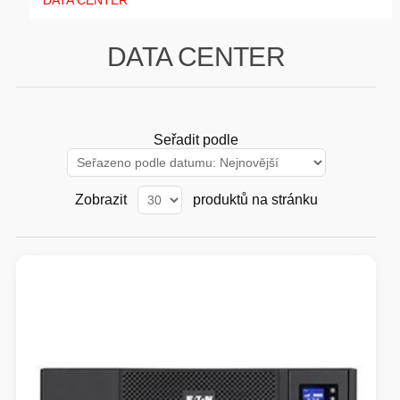
DATA CENTER
GAMING
DATA CENTER
HARDWARE
SOFTWARE
Seřadit podle
PERIFERIE
Zobrazit
produktů na stránku
AI PC STANICE
ENTERPRISE
HERNÍ NTB
ELEKTRONIKA
GRAFICKÉ KARTY
HOBBY
AI ENTERPRISE