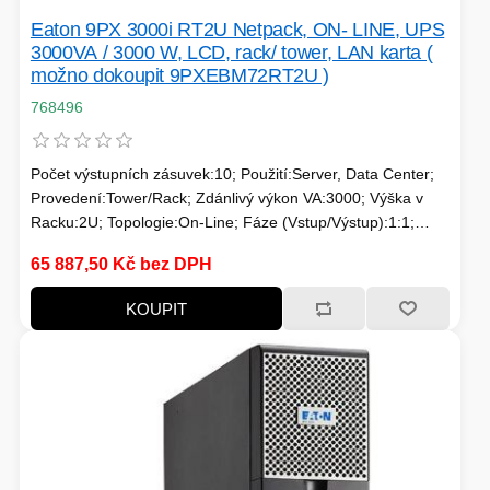
Eaton 9PX 3000i RT2U Netpack, ON- LINE, UPS
3000VA / 3000 W, LCD, rack/ tower, LAN karta (
možno dokoupit 9PXEBM72RT2U )
768496
Počet výstupních zásuvek:10; Použití:Server, Data Center;
Provedení:Tower/Rack; Zdánlivý výkon VA:3000; Výška v
Racku:2U; Topologie:On-Line; Fáze (Vstup/Výstup):1:1;
Komunikace:USB, MNGMT karta; Možnosti:Prodloužení
65 887,50 Kč bez DPH
záložního času; Typ výstupu:IEC 13, IEC 19
KOUPIT