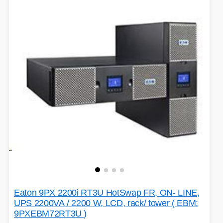
Eaton 9PX 2200i RT3U HotSwap FR, ON- LINE,
UPS 2200VA / 2200 W, LCD, rack/ tower ( EBM:
9PXEBM72RT3U )