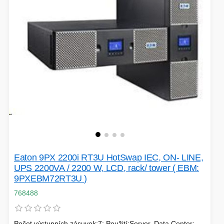
Eaton 9PX 2200i RT3U HotSwap IEC, ON- LINE,
UPS 2200VA / 2200 W, LCD, rack/ tower ( EBM:
9PXEBM72RT3U )
768488
Počet výstupních zásuvek:7; Použití:Server, Data Center;