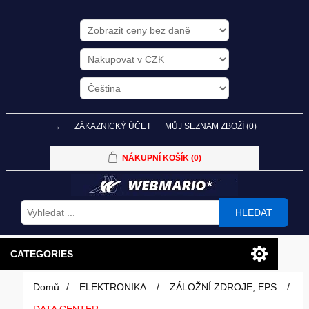
→
ZÁKAZNICKÝ ÚČET
MŮJ SEZNAM ZBOŽÍ
(0)
NÁKUPNÍ KOŠÍK
(0)
HLEDAT
CATEGORIES
Domů
/
ELEKTRONIKA
/
ZÁLOŽNÍ ZDROJE, EPS
/
PC SESTAVY