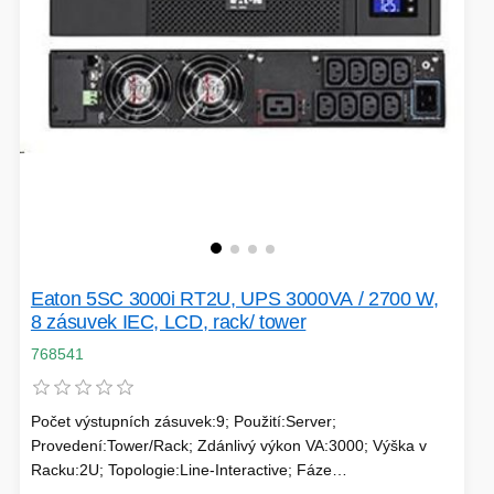
SÍTĚ
KLÁVESNICE A MYŠI
DOMÁCNOST
AI ROBOTIZACE
ZÁRUKY - SLUŽBY
NOVINKY
HERNÍ PODLOŽKY
CHYTRÉ OSVĚTLENÍ
INTERAKTIVNÍ HRAČKY
ZÁKLADNÍ DESKY - INTEL
Eaton 5SC 3000i RT2U, UPS 3000VA / 2700 W,
ZABEZPEČENÍ
SÍŤOVÉ PRVKY Pro
8 zásuvek IEC, LCD, rack/ tower
768541
FLASH KARTY
TOPENÍ
Počet výstupních zásuvek:9; Použití:Server;
PRACOVNÍ STANICE
SOHO INTERNÍ DISKY
Provedení:Tower/Rack; Zdánlivý výkon VA:3000; Výška v
Racku:2U; Topologie:Line-Interactive; Fáze