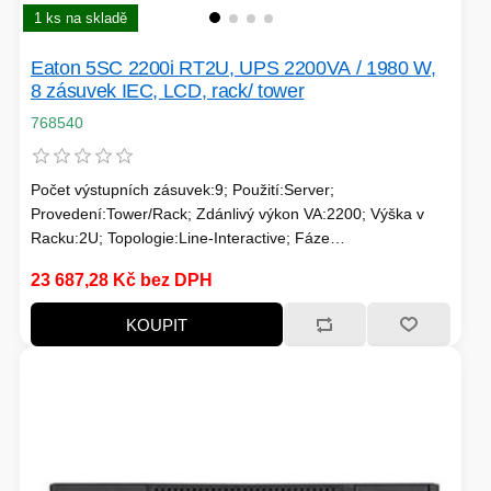
TISKOVÁ MÉDIA
1 ks na skladě
MINIBARY
Eaton 5SC 2200i RT2U, UPS 2200VA / 1980 W,
MINI-PC
8 zásuvek IEC, LCD, rack/ tower
KOMERČNÍ PANELY
768540
HERNÍ GAMEPADY
HEADSETY & MIKROFONY
Počet výstupních zásuvek:9; Použití:Server;
Provedení:Tower/Rack; Zdánlivý výkon VA:2200; Výška v
PROCESORY - AMD
PRODLUŽOVACÍ PŘÍVOD
Racku:2U; Topologie:Line-Interactive; Fáze
(Vstup/Výstup):1:1; Komunikace:USB, RS232;
MS COPILOT
23 687,28 Kč bez DPH
IP KAMERY
Možnosti:Volitelně Management karta; Typ výstupu:IEC 13,
IEC 19
KOUPIT
LEDNIČKY
KANCELÁŘSKÁ TECHNIKA
PC A NOTEBOOKY
STORAGE-SMB