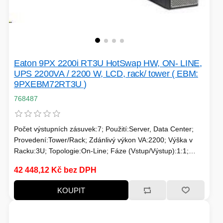
Eaton 9PX 2200i RT3U HotSwap HW, ON- LINE,
UPS 2200VA / 2200 W, LCD, rack/ tower ( EBM:
9PXEBM72RT3U )
768487
Počet výstupních zásuvek:7; Použití:Server, Data Center;
Provedení:Tower/Rack; Zdánlivý výkon VA:2200; Výška v
Racku:3U; Topologie:On-Line; Fáze (Vstup/Výstup):1:1;
Komunikace:USB; Možnosti:Volitelně Management karta,
42 448,12 Kč bez DPH
Prodloužení záložního času; Typ výstupu:Svorkovnice
KOUPIT