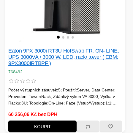
Eaton 9PX 3000i RT3U HotSwap FR, ON- LINE,
UPS 3000VA / 3000 W, LCD, rack/ tower ( EBM:
9PX3000IRTBPF )
768492
Počet výstupních zásuvek:5; Použití:Server, Data Center;
Provedení:Tower/Rack; Zdánlivý výkon VA:3000; Výška v
Racku:3U; Topologie:On-Line; Fáze (Vstup/Výstup):1:1;
Komunikace:USB; Možnosti:Volitelně Management karta,
60 256,06 Kč bez DPH
Prodloužení záložního času; Typ výstupu:IEC 19, FR
KOUPIT