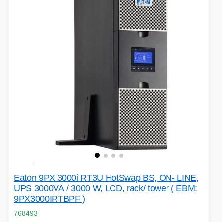
Eaton 9PX 3000i RT3U HotSwap BS, ON- LINE,
UPS 3000VA / 3000 W, LCD, rack/ tower ( EBM:
9PX3000IRTBPF )
768493