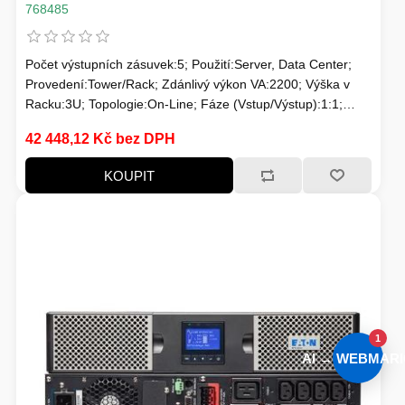
768485
Počet výstupních zásuvek:5; Použití:Server, Data Center;
Provedení:Tower/Rack; Zdánlivý výkon VA:2200; Výška v
Racku:3U; Topologie:On-Line; Fáze (Vstup/Výstup):1:1;
Komunikace:USB; Možnosti:Volitelně Management karta,
42 448,12 Kč bez DPH
Prodloužení záložního času; Typ výstupu:FR
KOUPIT
1
AI → WEBMARI