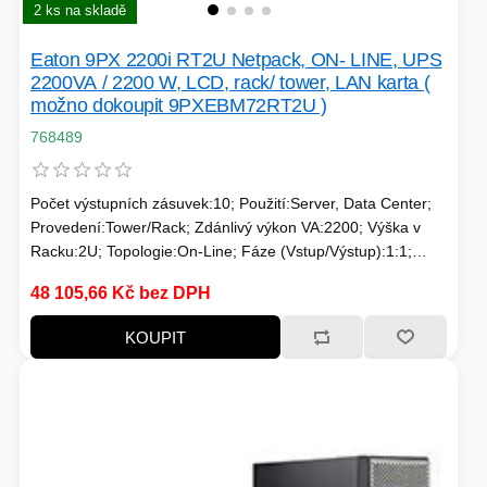
2 ks na skladě
Eaton 9PX 2200i RT2U Netpack, ON- LINE, UPS
2200VA / 2200 W, LCD, rack/ tower, LAN karta (
možno dokoupit 9PXEBM72RT2U )
768489
Počet výstupních zásuvek:10; Použití:Server, Data Center;
Provedení:Tower/Rack; Zdánlivý výkon VA:2200; Výška v
Racku:2U; Topologie:On-Line; Fáze (Vstup/Výstup):1:1;
Komunikace:USB, MNGMT karta; Možnosti:Prodloužení
48 105,66 Kč bez DPH
záložního času; Typ výstupu:IEC 13, IEC 19
KOUPIT