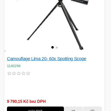
VÝPRODEJ
HERNÍ MYŠI
ROZŠIŘUJÍCÍ KARTY
OSVĚTLENÍ
PROJEKTORY
BACKUP SERVER
PATCH PANELY
Camouflage Lima 20- 60x Spotting Scope
ROBOTY - MIXÉRY
1140298
POUKAZY
HERNÍ KLÁVESNICE
9 790,15 Kč bez DPH
PAMĚTI RAM
DEKORACE