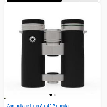
HERNÍ STOLY
SVÍTILNY
NABÍJECÍ STANICE
ANTÉNY
INDUKCE - VAŘIČE
CHLAZENÍ
ŽÁROVKY
PŘÍSTUPOVÝ SYSTÉM
Camouflage Lima 8 x 42 Binocular