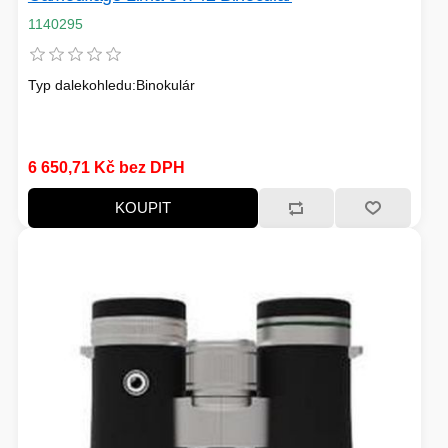
1140295
PÉČE O TĚLO
Typ dalekohledu:Binokulár
STOJANY
6 650,71 Kč bez DPH
ALARMY A SETY
KOUPIT
PRAČKY