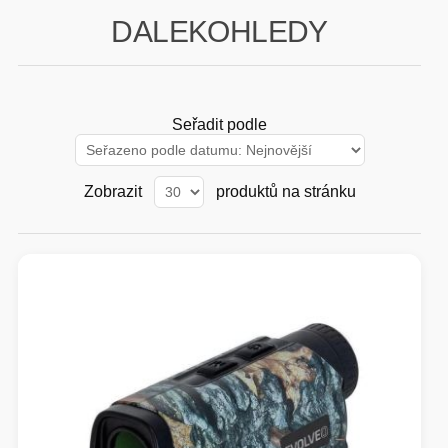
DALEKOHLEDY
GAMING
HARDWARE
Seřadit podle
SOFTWARE
Zobrazit
produktů na stránku
PERIFERIE
AI PC STANICE
ENTERPRISE
HERNÍ NTB
ELEKTRONIKA
GRAFICKÉ KARTY
HOBBY
AI ENTERPRISE