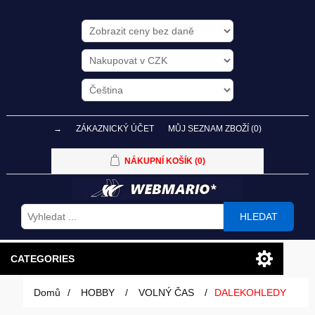
→
ZÁKAZNICKÝ ÚČET
MŮJ SEZNAM ZBOŽÍ
(0)
NÁKUPNÍ KOŠÍK
(0)
HLEDAT
CATEGORIES
Domů
/
HOBBY
/
VOLNÝ ČAS
/
DALEKOHLEDY
PC SESTAVY