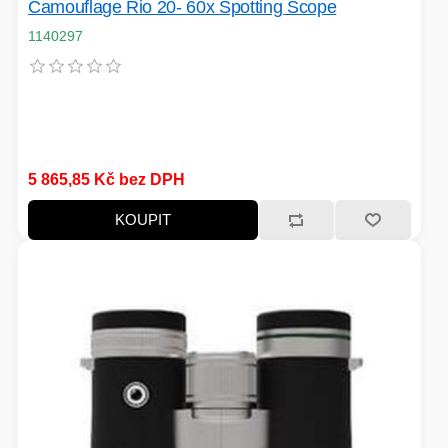
Camouflage Rio 20- 60x Spotting Scope
1140297
HERNÍ CASE
ZVONKY
CHYTRÁ ELEKTRONIKA
ADAPTÉRY USB/PCI
5 865,85 Kč bez DPH
KOUPIT
TLAKOVÉ HRNCE
HERNÍ ROUTERY
KOLOBĚŽKY
OSTATNÍ - MOBIL