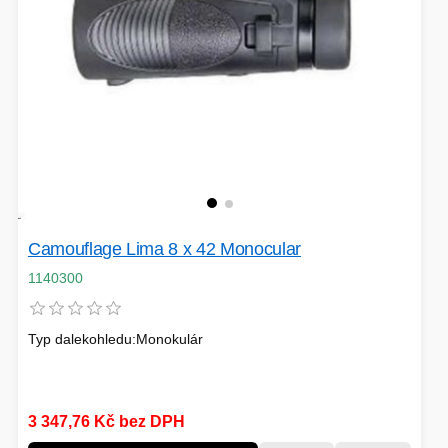
HERNÍ ÚLOŽIŠTĚ A PAMĚTI
PEVNÉ DISKY
KLIMATIZACE
REPRODUKTORY a SOUNDBARY
GRAFICKÉ APLIKACE
KONEKTORY
MIKROVLNNÉ TROUBY
POKLADNÍ SYSTÉMY
TISKÁRNY A MULTIFUNKCE
SMB PRODUKTY
Camouflage Lima 8 x 42 Monocular
1140300
HERNÍ MONITORY
NAPÁJECÍ ZDROJE
DOPLŇKY
Typ dalekohledu:Monokulár
WEBKAMERY
CLOUDOVÉ APLIKACE
ÚLOŽIŠTĚ KAMERY
3 347,76 Kč bez DPH
PŘÍPRAVA NÁPOJŮ