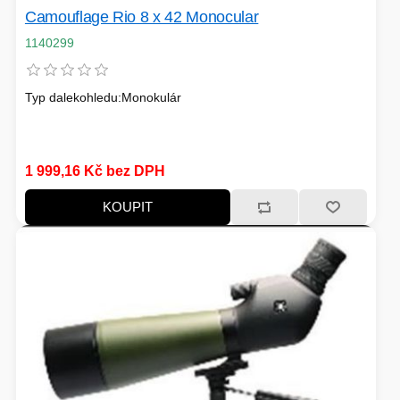
PC SKŘÍNĚ
USB KABELY
Camouflage Rio 8 x 42 Monocular
KALKULAČKY
1140299
VIRTUALIZACE
SÍŤOVÉ KABELY
Typ dalekohledu:Monokulár
GRILOVÁNÍ A PÁRTY
PŘÍSLUŠENSTVÍ
1 999,16 Kč bez DPH
KOUPIT
HERNÍ MIKROFONY
CHLADIČE
ZÁSUVKY - VYPÍNAČE
AUTO - MOTO
LINUX SERVER
OPTICKÉ KABELY
TOPINKOVAČE