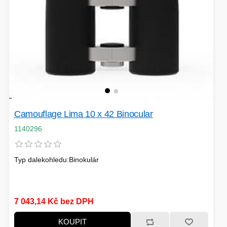
EXTENDER-REPEATER
FRITÉZY
HERNÍ ZDROJE
Camouflage Lima 10 x 42 Binocular
LOKÁTORY
1140296
BATERIE
SWITCHE
Typ dalekohledu:Binokulár
RÁDIA - STANICE
7 043,14 Kč bez DPH
KOUPIT