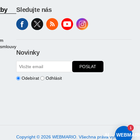
žby
Sledujte nás
am
 smlouvy
Novinky
POSLAT
Odebírat
Odhlásit
1
AI → WEBMARI
Copyright © 2026 WEBMARIO. Všechna práva vyhrazena.