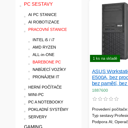
PC SESTAVY
AI PC STANICE
AI ROBOTIZACE
PRACOVNÍ STANICE
INTEL i5 / i7
AMD RYZEN
ALL-in-ONE
1 ks na skladě
BAREBONE PC
NABÍJECÍ VOZÍKY
ASUS Workstati
PRONÁJEM IT
E500A, bez proc
bez pamětí, bez 
HERNÍ POČÍTAČE
550 W, černá
1887600
MINI-PC
PC A NOTEBOOKY
Provedení počítače
POKLADNÍ SYSTÉMY
Typ sestavy:Profesi
SERVERY
Podpora AI; Operač
GAMING