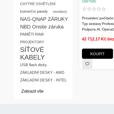
pamětí, bez graf
1887585
CHYTRÉ OSVĚTLENÍ
W, černá, EU
komerční panely
monitory
Provedení počítače
NAS-QNAP ZÁRUKY
Typ sestavy:Profesi
NBD Onsite záruka
Podpora AI; Operač
PAMĚTI RAM
systém:bez OS; Mod
42 712,17 Kč be
karty:nespecifiková
PROJEKTORY
paměti:DDR5, DDR
SÍŤOVÉ
Rozhraní:USB 3.2 
KOUPIT
KABELY
3.2 Gen 2, Jack 3,
LAN (RJ-45), USB-
USB flash disky
2.0, USB 3.0, USB 
ZÁKLADNÍ DESKY - AMD
3.2, USB 4, 3.5mm 
USB Type-C, Mini Di
ZÁKLADNÍ DESKY - INTEL
Počet USB 2.0:2
Zobrazit vše