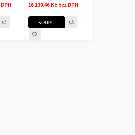
el grafické
systém:bez OS; Model grafické
z DPH
16 139,46 Kč bez DPH
no; Typ
karty:nespecifikováno; Typ
5 DIMM;
paměti:DDR5, DDR5 DIMM
mm výstup,
KOUPIT
 3.2 Gen 1,
 3.2 Gen 1,
 3.2 Gen 1,
A, VGA,
B 2.0:1;