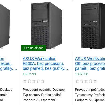
1 ks na skladě
on
ASUS Workstation
ASUS Workstati
esoru,
E500A, bez procesoru,
G9, bez proceso
grafiky,
bez pamětí, bez grafiky,
pamětí, bez graf
750 W, černá
W, černá
1887599
1887598
:Desktop;
Provedení počítače:Desktop;
Provedení počítače
onální;
Typ sestavy:Profesionální;
Typ sestavy:Profesio
ní
Podpora AI; Operační
Podpora AI; Operač