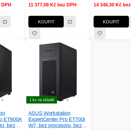
el grafické
systém:bez OS; Model grafické
systém:bez OS; Mod
z DPH
11 377,08 Kč bez DPH
14 346,30 Kč be
no; Typ
karty:nespecifikováno; Typ
karty:nespecifiková
5 DIMM
paměti:DDR5, DDR5 DIMM;
paměti:DDR5, DDR
Rozhraní:USB 3.2 Gen 1, USB
Rozhraní:Jack 3,5 
KOUPIT
KOUPIT
3.2 Gen 2, Jack 3,5 mm výstup,
USB 3.2 Gen 1, USB
LAN (RJ-45), USB-C 3.1, USB-
USB 3.2 Gen 1, USB
C 3.2, USB 3.1 Type-C, HDMI,
USB 3.2 Gen 1, USB
USB 2.0, USB 3.0, USB 3.1,
VGA, VGA, VGA, VG
USB 3.2, 3.5mm Jack, LAN,
VGA, VGA; Počet US
DisplayPort, USB Type-C
Počet USB 3.0:6
1 ks na skladě
on
ASUS Workstation
ro ET900A
ExpertCenter Pro ET700I
ru, bez
W7, bez procesoru, bez