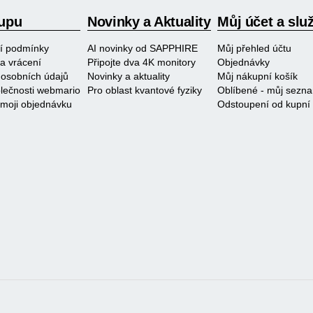
upu
Novinky a Aktuality
Můj účet a slu
í podmínky
AI novinky od SAPPHIRE
Můj přehled účtu
a vrácení
Připojte dva 4K monitory
Objednávky
osobních údajů
Novinky a aktuality
Můj nákupní košík
polečnosti webmario
Pro oblast kvantové fyziky
Oblíbené - můj sezn
 moji objednávku
Odstoupení od kupní