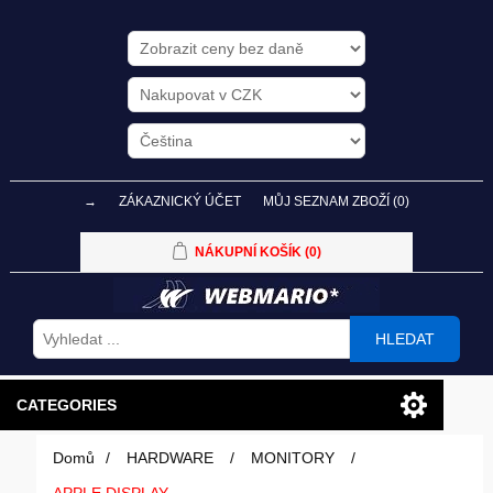
→
ZÁKAZNICKÝ ÚČET
MŮJ SEZNAM ZBOŽÍ
(0)
NÁKUPNÍ KOŠÍK
(0)
HLEDAT
CATEGORIES
Domů
/
HARDWARE
/
MONITORY
/
PC SESTAVY