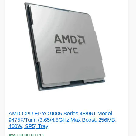
AMD CPU EPYC 9005 Series 48/96T Model
9475F/Turin (3.65/4.8GHz Max Boost, 256MB,
400W, SP5) Tray
AW100000001143