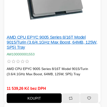
PC SKŘÍNĚ
USB KABELY
KALKULAČKY
VIRTUALIZACE
SÍŤOVÉ KABELY
GRILOVÁNÍ A PÁRTY
AMD CPU EPYC 9005 Series 8/16T Model
PŘÍSLUŠENSTVÍ
9015/Turin (3.6/4.1GHz Max Boost, 64MB, 125W,
SP5) Tray
AW100000001553
HERNÍ MIKROFONY
AMD CPU EPYC 9005 Series 8/16T Model 9015/Turin
CHLADIČE
ZÁSUVKY - VYPÍNAČE
(3.6/4.1GHz Max Boost, 64MB, 125W, SP5) Tray
AUTO - MOTO
LINUX SERVER
OPTICKÉ KABELY
11 539,26 Kč bez DPH
KOUPIT
TOPINKOVAČE