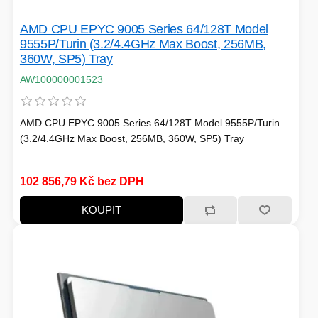
HERNÍ STOLY
AMD CPU EPYC 9005 Series 64/128T Model
9555P/Turin (3.2/4.4GHz Max Boost, 256MB,
SVÍTILNY
360W, SP5) Tray
NABÍJECÍ STANICE
AW100000001523
ANTÉNY
AMD CPU EPYC 9005 Series 64/128T Model 9555P/Turin
INDUKCE - VAŘIČE
(3.2/4.4GHz Max Boost, 256MB, 360W, SP5) Tray
102 856,79 Kč bez DPH
CHLAZENÍ
KOUPIT
ŽÁROVKY
PŘÍSTUPOVÝ SYSTÉM