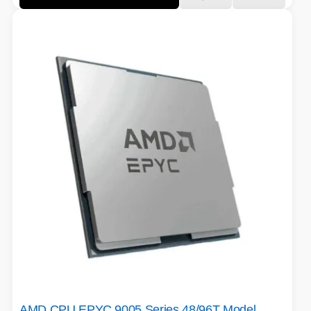
AMD CPU EPYC 9005 Series 48/96T Model