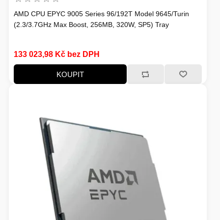
AMD CPU EPYC 9005 Series 96/192T Model 9645/Turin
SERVERY
TONERY A VÁLCE
(2.3/3.7GHz Max Boost, 256MB, 320W, SP5) Tray
133 023,98 Kč bez DPH
HERNÍ ŽIDLE
KOUPIT
MONITORY
ADAPTÉRY - REDUKCE
ZÁLOŽNÍ ZDROJE, EPS
WINDOWS SERVER
PŘÍSLUŠENSTVÍ
VAŘENÍ
NÁPLNĚ A INKOUSTY
HERNÍ KAMERY