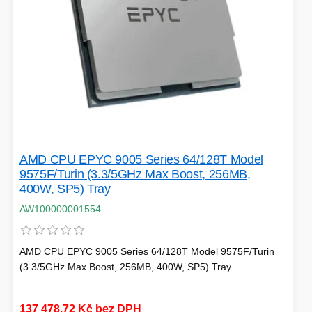
HERNÍ CASE
ZVONKY
CHYTRÁ ELEKTRONIKA
ADAPTÉRY USB/PCI
TLAKOVÉ HRNCE
AMD CPU EPYC 9005 Series 64/128T Model
9575F/Turin (3.3/5GHz Max Boost, 256MB,
400W, SP5) Tray
AW100000001554
HERNÍ ROUTERY
AMD CPU EPYC 9005 Series 64/128T Model 9575F/Turin
(3.3/5GHz Max Boost, 256MB, 400W, SP5) Tray
KOLOBĚŽKY
OSTATNÍ - MOBIL
137 478,72 Kč bez DPH