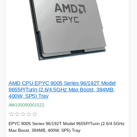
SÍTĚ
KLÁVESNICE A MYŠI
DOMÁCNOST
AI ROBOTIZACE
ZÁRUKY - SLUŽBY
NOVINKY
HERNÍ PODLOŽKY
CHYTRÉ OSVĚTLENÍ
INTERAKTIVNÍ HRAČKY
ZÁKLADNÍ DESKY - INTEL
AMD CPU EPYC 9005 Series 96/192T Model
ZABEZPEČENÍ
SÍŤOVÉ PRVKY Pro
9655P/Turin (2.6/4.5GHz Max Boost, 384MB,
400W, SP5) Tray
FLASH KARTY
AW100000001522
TOPENÍ
PRACOVNÍ STANICE
SOHO INTERNÍ DISKY
EPYC 9005 Series 96/192T Model 9655P/Turin (2.6/4.5GHz
Max Boost, 384MB, 400W, SP5) Tray