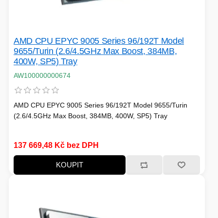
TISKOVÁ MÉDIA
MINIBARY
MINI-PC
AMD CPU EPYC 9005 Series 96/192T Model
KOMERČNÍ PANELY
9655/Turin (2.6/4.5GHz Max Boost, 384MB,
400W, SP5) Tray
HERNÍ GAMEPADY
AW100000000674
HEADSETY & MIKROFONY
PROCESORY - AMD
PRODLUŽOVACÍ PŘÍVOD
AMD CPU EPYC 9005 Series 96/192T Model 9655/Turin
(2.6/4.5GHz Max Boost, 384MB, 400W, SP5) Tray
MS COPILOT
IP KAMERY
137 669,48 Kč bez DPH
LEDNIČKY
KANCELÁŘSKÁ TECHNIKA
KOUPIT
PC A NOTEBOOKY
STORAGE-SMB