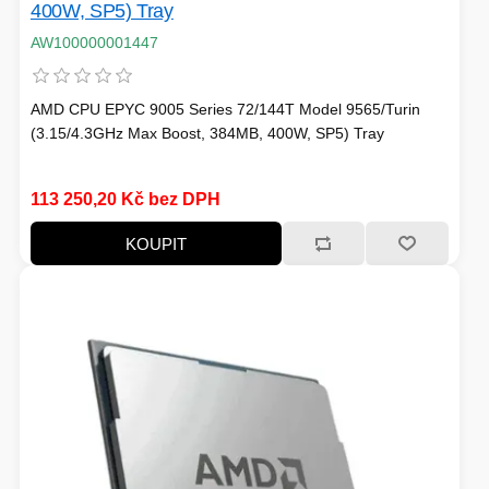
400W, SP5) Tray
FOTO A VIDEO
VENKOVNÍ JEDNOTKY
AW100000001447
VENTILÁTORY
AMD CPU EPYC 9005 Series 72/144T Model 9565/Turin
(3.15/4.3GHz Max Boost, 384MB, 400W, SP5) Tray
IO ZAŘÍZENÍ
113 250,20 Kč bez DPH
KOUPIT
HERNÍ SVĚT
BAZAR
NAPÁJECÍ ZDROJ
TELEVIZE
KONVERTORY
ŽEHLIČKY
BAZAR