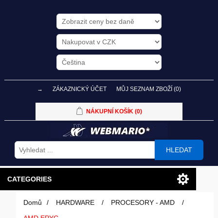
→
ZÁKAZNICKÝ ÚČET
MŮJ SEZNAM ZBOŽÍ
(0)
NÁKUPNÍ KOŠÍK
(0)
HLEDAT
CATEGORIES
Domů
/
HARDWARE
/
PROCESORY - AMD
/
PC SESTAVY