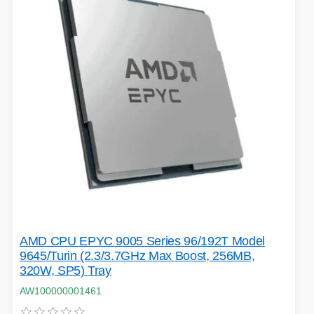
HERNÍ ÚLOŽIŠTĚ A PAMĚTI
PEVNÉ DISKY
KLIMATIZACE
REPRODUKTORY a SOUNDBARY
GRAFICKÉ APLIKACE
KONEKTORY
MIKROVLNNÉ TROUBY
POKLADNÍ SYSTÉMY
TISKÁRNY A MULTIFUNKCE
ZÁLOHOVACÍ SYSTÉMY
HERNÍ MONITORY
NAPÁJECÍ ZDROJE
DOPLŇKY
AMD CPU EPYC 9005 Series 96/192T Model
WEBKAMERY
9645/Turin (2.3/3.7GHz Max Boost, 256MB,
CLOUDOVÉ APLIKACE
320W, SP5) Tray
ÚLOŽIŠTĚ KAMERY
AW100000001461
PŘÍPRAVA NÁPOJŮ