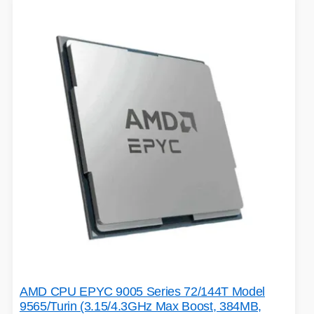
VÝPRODEJ
HERNÍ MYŠI
ROZŠIŘUJÍCÍ KARTY
OSVĚTLENÍ
PROJEKTORY
BACKUP SERVER
PATCH PANELY
ROBOTY - MIXÉRY
POUKAZY
HERNÍ KLÁVESNICE
AMD CPU EPYC 9005 Series 72/144T Model
PAMĚTI RAM
DEKORACE
9565/Turin (3.15/4.3GHz Max Boost, 384MB,