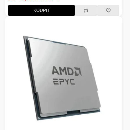
EXTENDER-REPEATER
KOUPIT
FRITÉZY
HERNÍ ZDROJE
LOKÁTORY
BATERIE
SWITCHE
RÁDIA - STANICE