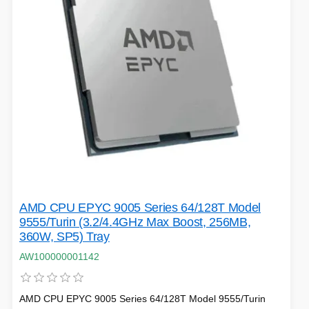
PÉČE O TĚLO
STOJANY
ALARMY A SETY
AMD CPU EPYC 9005 Series 64/128T Model
PRAČKY
9555/Turin (3.2/4.4GHz Max Boost, 256MB,
360W, SP5) Tray
AW100000001142
AMD CPU EPYC 9005 Series 64/128T Model 9555/Turin