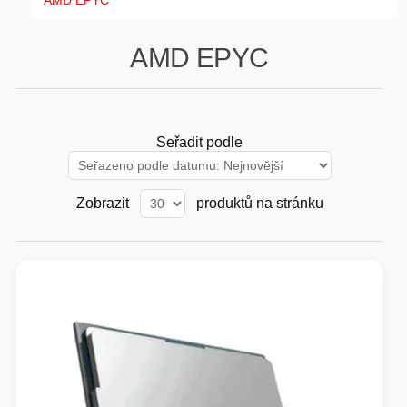
AMD EPYC
GAMING
AMD EPYC
HARDWARE
SOFTWARE
Seřadit podle
PERIFERIE
Zobrazit
produktů na stránku
AI PC STANICE
ENTERPRISE
HERNÍ NTB
ELEKTRONIKA
GRAFICKÉ KARTY
HOBBY
AI ENTERPRISE