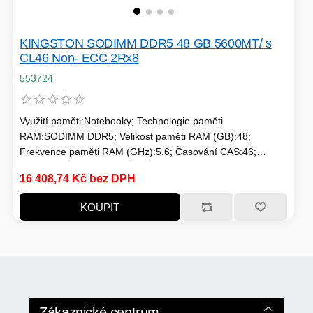
TISKOVÁ MÉDIA
MINIBARY
KINGSTON SODIMM DDR5 48 GB 5600MT/ s
MINI-PC
CL46 Non- ECC 2Rx8
KOMERČNÍ PANELY
553724
HERNÍ GAMEPADY
HEADSETY & MIKROFONY
Využití paměti:Notebooky; Technologie paměti
RAM:SODIMM DDR5; Velikost paměti RAM (GB):48;
PROCESORY - AMD
PRODLUŽOVACÍ PŘÍVOD
Frekvence paměti RAM (GHz):5.6; Časování CAS:46;
Vlastnosti RAM:Pasivní chladič; Chlazení:Pasivní
MS COPILOT
16 408,74 Kč bez DPH
IP KAMERY
KOUPIT
LEDNIČKY
KANCELÁŘSKÁ TECHNIKA
PC A NOTEBOOKY
ZÁLOHOVACÍ SYSTÉMY
Zákaznické centrum