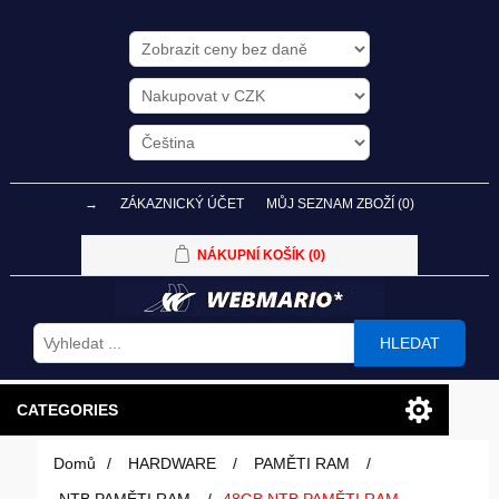
→
ZÁKAZNICKÝ ÚČET
MŮJ SEZNAM ZBOŽÍ
(0)
NÁKUPNÍ KOŠÍK
(0)
HLEDAT
CATEGORIES
Domů
/
HARDWARE
/
PAMĚTI RAM
/
PC SESTAVY