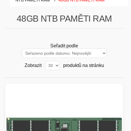
NTB PAMĚTI RAM
/
48GB NTB PAMĚTI RAM
GAMING
48GB NTB PAMĚTI RAM
HARDWARE
SOFTWARE
Seřadit podle
PERIFERIE
Zobrazit
produktů na stránku
AI PC STANICE
ENTERPRISE
HERNÍ NTB
ELEKTRONIKA
GRAFICKÉ KARTY
HOBBY
AI ENTERPRISE