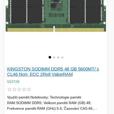
SÍTĚ
KLÁVESNICE A MYŠI
DOMÁCNOST
AI ROBOTIZACE
ZÁRUKY - SLUŽBY
NOVINKY
HERNÍ PODLOŽKY
CHYTRÉ OSVĚTLENÍ
INTERAKTIVNÍ HRAČKY
ZÁKLADNÍ DESKY - INTEL
KINGSTON SODIMM DDR5 48 GB 5600MT/ s
ZABEZPEČENÍ
SÍŤOVÉ PRVKY Pro
CL46 Non- ECC 2Rx8 ValueRAM
553728
FLASH KARTY
TOPENÍ
Využití paměti:Notebooky; Technologie paměti
PRACOVNÍ STANICE
SOHO INTERNÍ DISKY
RAM:SODIMM DDR5; Velikost paměti RAM (GB):48;
Frekvence paměti RAM (GHz):5.6; Časování CAS:46;