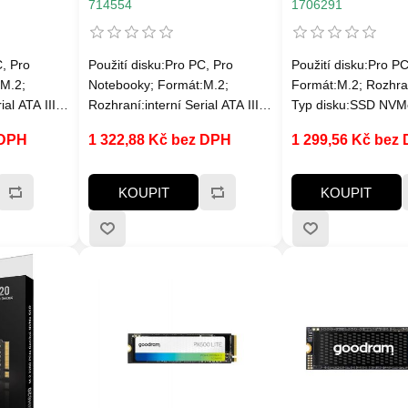
s, W: 1200MB/ s
714554
1706291
C, Pro
Použití disku:Pro PC, Pro
Použití disku:Pro PC
M.2;
Notebooky; Formát:M.2;
Formát:M.2; Rozhr
al ATA III,
Rozhraní:interní Serial ATA III,
Typ disku:SSD NVMe
pacita
M.2 (SATA); SSD Kapacita
čtení MB/s:3000MB/s
 DPH
1 322,88 Kč bez DPH
1 299,56 Kč bez
u:SSD;
(GB):256; Typ disku:SSD;
Rychlost zápisu
s:450MB/s a
Rychlost čtení MB/s:450MB/s a
MB/s:1000MB/s a ví
víc; Rychlost zápisu
paměti SSD:3D TLC;
KOUPIT
KOUPIT
; Typ
MB/s:450MB/s a víc; Typ
zápisu SSD v TB:M
otnost
paměti SSD:3D
in. 100 TBW