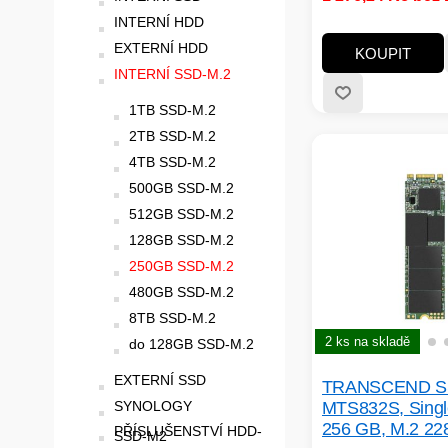
INTERNÍ HDD
EXTERNÍ HDD
KOUPIT
INTERNÍ SSD-M.2
1TB SSD-M.2
2TB SSD-M.2
4TB SSD-M.2
500GB SSD-M.2
512GB SSD-M.2
128GB SSD-M.2
250GB SSD-M.2
480GB SSD-M.2
8TB SSD-M.2
2 ks na skladě
do 128GB SSD-M.2
EXTERNÍ SSD
TRANSCEND 
SYNOLOGY
MTS832S, Singl
256 GB, M.2 22
PŘÍSLUŠENSTVÍ HDD-
SSD-M2