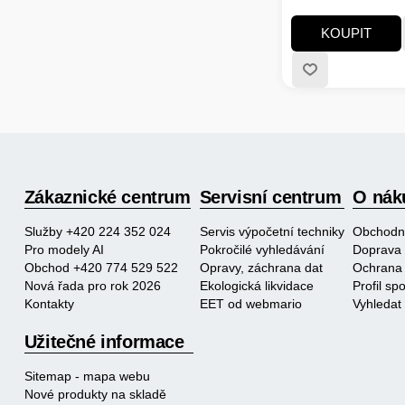
MB/s:1500MB/s a ví
zápisu MB/s:1000MB
KOUPIT
Typ paměti SSD:3D;
disku; Životnost zá
TB:Min. 100 TBW
Zákaznické centrum
Servisní centrum
O nák
Služby +420 224 352 024
Servis výpočetní techniky
Obchodn
Pro modely AI
Pokročilé vyhledávání
Doprava 
Obchod +420 774 529 522
Opravy, záchrana dat
Ochrana 
Nová řada pro rok 2026
Ekologická likvidace
Profil s
Kontakty
EET od webmario
Vyhledat
Užitečné informace
Sitemap - mapa webu
Nové produkty na skladě