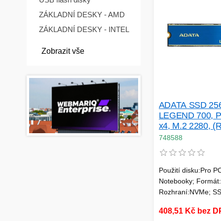
ZÁKLADNÍ DESKY - AMD
ZÁKLADNÍ DESKY - INTEL
Zobrazit vše
ADATA SSD 25
LEGEND 700, P
x4, M.2 2280, (
W:1000MB/s)
748588
Použití disku:Pro P
Notebooky; Formát:
Rozhraní:NVMe; SS
(GB):256; Typ disk
408,51 Kč bez 
NVMe; Rychlost čte