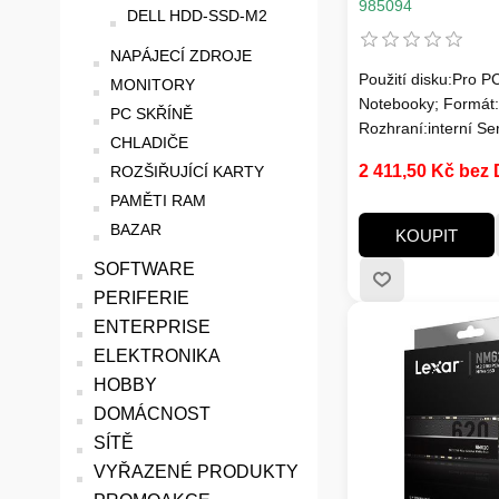
B+M Key, TLC
985094
DELL HDD-SSD-M2
NAPÁJECÍ ZDROJE
Použití disku:Pro P
MONITORY
Notebooky; Formát:
PC SKŘÍNĚ
Rozhraní:interní Seri
CHLADIČE
M.2 (SATA); SSD Ka
2 411,50 Kč bez
ROZŠIŘUJÍCÍ KARTY
(GB):256; Typ disk
PAMĚTI RAM
Rychlost čtení MB/
víc; Rychlost zápisu
BAZAR
KOUPIT
MB/s:300MB/s a víc
SOFTWARE
paměti SSD:3D; Živ
PERIFERIE
zápisu SSD v TB:M
ENTERPRISE
ELEKTRONIKA
HOBBY
DOMÁCNOST
SÍTĚ
VYŘAZENÉ PRODUKTY