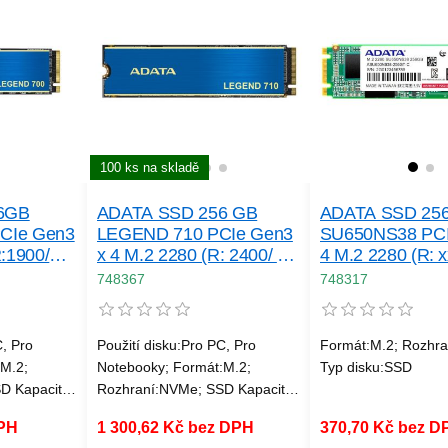
100 ks na skladě
6GB
ADATA SSD 256 GB
ADATA SSD 25
CIe Gen3
LEGEND 710 PCIe Gen3
SU650NS38 PCI
R:1900/
x 4 M.2 2280 (R: 2400/ W:
4 M.2 2280 (R: x
1800MB/ s)
MB/ s)
748367
748317
C, Pro
Použití disku:Pro PC, Pro
Formát:M.2; Rozhr
M.2;
Notebooky; Formát:M.2;
Typ disku:SSD
D Kapacita
Rozhraní:NVMe; SSD Kapacita
u:SSD
(GB):256; Typ disku:SSD
DPH
1 300,62 Kč bez DPH
370,70 Kč bez D
ní
NVMe; Rychlost čtení