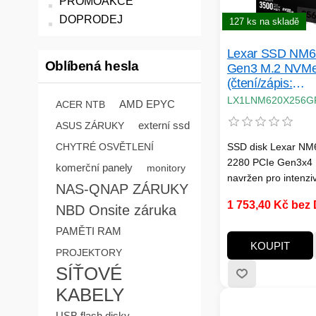
PROMOAKCE
DOPRODEJ
127 ks na skladě
Lexar SSD NM6
Oblíbená hesla
Gen3 M.2 NVMe
(čtení/zápis:
3500/1300MB/s
LX1LNM620X256
AMD EPYC
ACER NTB
externí ssd
ASUS ZÁRUKY
CHYTRÉ OSVĚTLENÍ
SSD disk Lexar NM
2280 PCIe Gen3x4
komerční panely
monitory
navržen pro intenzi
NAS-QNAP ZÁRUKY
zátěž a nabízí výko
1 753,40 Kč bez
NBD Onsite záruka
úrovně. Díky rychlo
3500 MB/s při čtení
PAMĚTI RAM
MB/s při zápisu vás
KOUPIT
PROJEKTORY
plné rychlosti.
SÍŤOVÉ
KABELY
USB flash disky