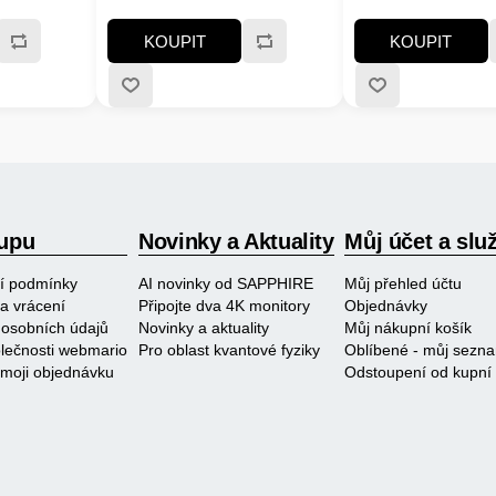
c; Rychlost
MB/s:2000MB/s a víc; Rychlost
/s a víc;
zápisu MB/s:1000MB/s a víc;
KOUPIT
KOUPIT
 Chladič
Typ paměti SSD:3D
pisu SSD v
upu
Novinky a Aktuality
Můj účet a slu
í podmínky
AI novinky od SAPPHIRE
Můj přehled účtu
a vrácení
Připojte dva 4K monitory
Objednávky
osobních údajů
Novinky a aktuality
Můj nákupní košík
polečnosti webmario
Pro oblast kvantové fyziky
Oblíbené - můj sezn
 moji objednávku
Odstoupení od kupní