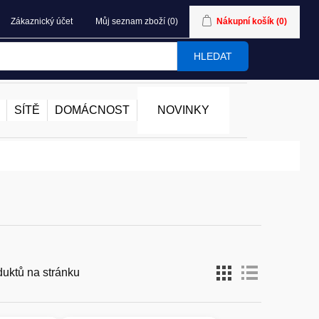
Zákaznický účet
Můj seznam zboží
(0)
Nákupní košík
(0)
HLEDAT
SÍTĚ
DOMÁCNOST
NOVINKY
duktů na stránku