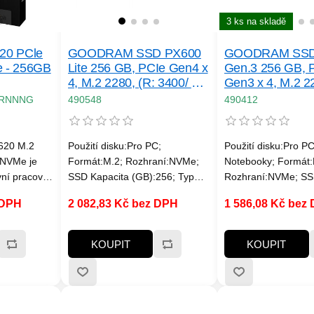
3 ks na skladě
20 PCle
GOODRAM SSD PX600
GOODRAM SSD
 - 256GB
Lite 256 GB, PCIe Gen4 x
Gen.3 256 GB, 
4, M.2 2280, (R: 3400/ W:
Gen3 x 4, M.2 22
)
2000MB/ s)
3200/ W: 1300MB
GRNNNG
490548
490412
620 M.2
Použití disku:Pro PC;
Použití disku:Pro PC
 NVMe je
Formát:M.2; Rozhraní:NVMe;
Notebooky; Formát:
vní pracovní
SSD Kapacita (GB):256; Typ
Rozhraní:NVMe; SS
n nové
disku:SSD NVMe; Rychlost
(GB):256; Typ disk
 DPH
2 082,83 Kč bez DPH
1 586,08 Kč bez
stem až
čtení MB/s:300MB/s a víc;
NVMe; Rychlost čte
 a 1300
Rychlost zápisu
MB/s:3000MB/s a ví
 dostane do
MB/s:2000MB/s a víc; Typ
zápisu MB/s:1000MB
KOUPIT
KOUPIT
paměti SSD:TLC
Typ paměti SSD:3D;
zápisu SSD v TB:M