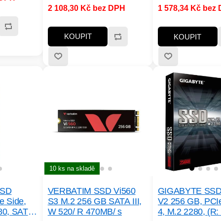
(GB):256; Typ disk
2 108,30 Kč bez DPH
1 578,34 Kč bez
NVMe; Rychlost čtení
NVMe; Rychlost čte
MB/s:3000MB/s a víc; Rychlost
MB/s:3000MB/s a ví
zápisu MB/s:1500MB/s a víc;
zápisu MB/s:1000MB
KOUPIT
KOUPIT
Typ paměti SSD:3D; Životnost
zápisu SSD v TB:Min. 100 TBW
10 ks na skladě
SSD
VERBATIM SSD Vi560
GIGABYTE SS
e Side,
S3 M.2 256 GB SATA III,
V2 256 GB, PCI
80, SATA
W 520/ R 470MB/ s
4, M.2 2280, (R