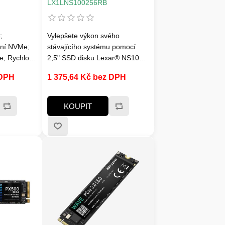
)
520/440MB/s)
LX1LNS100256RB
;
Vylepšete výkon svého
aní:NVMe;
stávajícího systému pomocí
; Rychlost
2,5" SSD disku Lexar® NS100
 a víc;
SATA III (6 Gb/s).
 DPH
1 375,64 Kč bez DPH
c; Typ
 Životnost
KOUPIT
in. 100 TBW