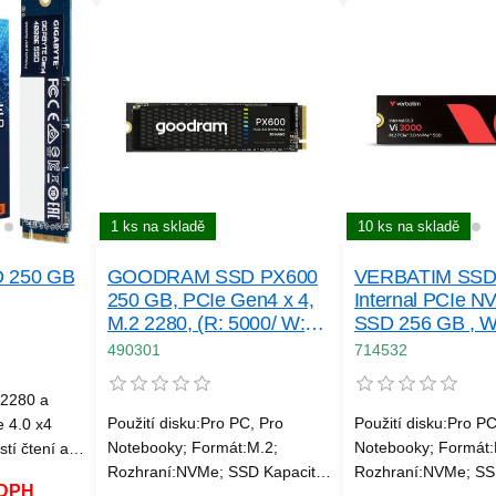
1 ks na skladě
10 ks na skladě
GOODRAM SSD PX600
 250 GB
VERBATIM SSD 
250 GB, PCIe Gen4 x 4,
Internal PCIe N
M.2 2280, (R: 5000/ W:
SSD 256 GB , W
1700MB/ s)
3300 MB/ s
490301
714532
 2280 a
Použití disku:Pro PC, Pro
Použití disku:Pro PC
e 4.0 x4
Notebooky; Formát:M.2;
Notebooky; Formát:
tí čtení až
Rozhraní:NVMe; SSD Kapacita
Rozhraní:NVMe; SS
 DPH
(GB):250; Typ disku:SSD