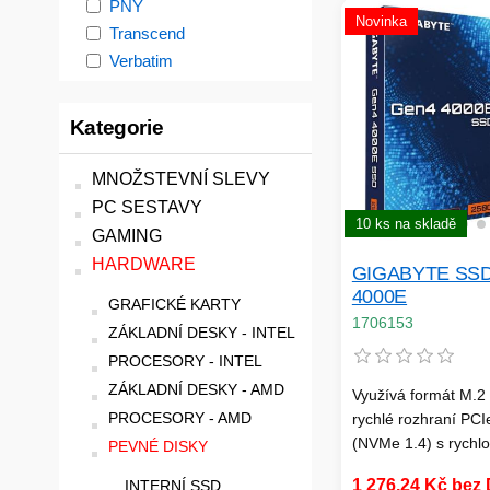
PNY
Novinka
Transcend
Verbatim
Kategorie
MNOŽSTEVNÍ SLEVY
PC SESTAVY
10 ks na skladě
GAMING
HARDWARE
GIGABYTE SSD
4000E
GRAFICKÉ KARTY
1706153
ZÁKLADNÍ DESKY - INTEL
PROCESORY - INTEL
ZÁKLADNÍ DESKY - AMD
Využívá formát M.2
PROCESORY - AMD
rychlé rozhraní PCI
(NVMe 1.4) s rychlos
PEVNÉ DISKY
3 500 MB/s
1 276,24 Kč bez
INTERNÍ SSD