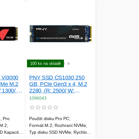
100 ks na skladě
Vi3000
PNY SSD CS1030 250
VMe M.2
GB, PCIe Gen3 x 4, M.2
 1300/ R
2280, (R: 2500/ W:
1100MB/ s)
1096043
, Pro
Použití disku:Pro PC;
M.2;
Formát:M.2; Rozhraní:NVMe;
D Kapacita
Typ disku:SSD NVMe; Rychlost