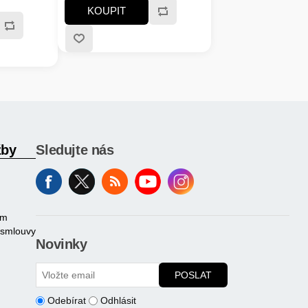
zápisu MB/s:1000MB/s a víc;
KOUPIT
Typ paměti SSD:3D; Životnost
zápisu SSD v TB:Min. 200 TBW
žby
Sledujte nás
am
 smlouvy
Novinky
POSLAT
Odebírat
Odhlásit