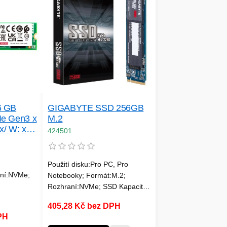
GIGABYTE SSD 256GB
6 GB
M.2
e Gen3 x
x/ W: xx
424501
Použití disku:Pro PC, Pro
aní:NVMe;
Notebooky; Formát:M.2;
Rozhraní:NVMe; SSD Kapacita
(GB):256; Typ disku:SSD
405,28 Kč bez DPH
NVMe; Rychlost čtení
PH
MB/s:1500MB/s a víc; Rychlost