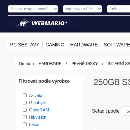
PC SESTAVY
GAMING
HARDWARE
SOFTWAR
Domů
/
HARDWARE
/
PEVNÉ DISKY
/
INTERNÍ S
250GB S
Filtrovat podle výrobce
A-Data
Gigabyte
GoodRAM
Seřadit podle
Hikvision
Lexar