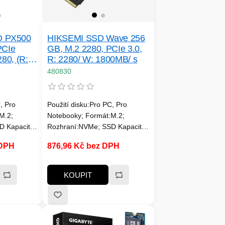
 PX500
HIKSEMI SSD Wave 256
PCIe
GB, M.2 2280, PCIe 3.0,
80, (R:
R: 2280/ W: 1800MB/ s
/ s)
480830
, Pro
Použití disku:Pro PC, Pro
M.2;
Notebooky; Formát:M.2;
D Kapacita
Rozhraní:NVMe; SSD Kapacita
u:SSD
(GB):256; Typ disku:SSD
 DPH
876,96 Kč bez DPH
ní
NVMe; Rychlost čtení
c; Rychlost
MB/s:2000MB/s a víc; Rychlost
/s a víc;
zápisu MB/s:1500MB/s a víc;
KOUPIT
 Životnost
Typ paměti SSD:3D; Životnost
in. 100 TBW
zápisu SSD v TB:Min. 100 TBW