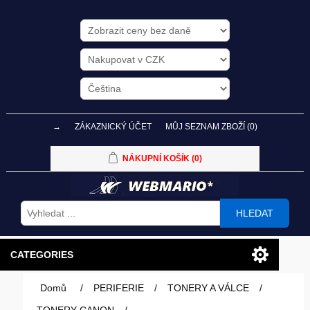
→
ZÁKAZNICKÝ ÚČET
MŮJ SEZNAM ZBOŽÍ
(0)
NÁKUPNÍ KOŠÍK
(0)
HLEDAT
CATEGORIES
Domů
/
PERIFERIE
/
TONERY A VÁLCE
/
PC SESTAVY