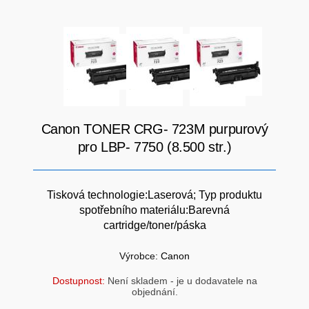
SÍTĚ
KLÁVESNICE A MYŠI
DOMÁCNOST
AI ROBOTIZACE
ZÁRUKY - SLUŽBY
NOVINKY
HERNÍ PODLOŽKY
CHYTRÉ OSVĚTLENÍ
Canon TONER CRG- 723M purpurový
pro LBP- 7750 (8.500 str.)
INTERAKTIVNÍ HRAČKY
ZÁKLADNÍ DESKY - INTEL
ZABEZPEČENÍ
Tisková technologie:Laserová; Typ produktu
SÍŤOVÉ PRVKY Pro
spotřebního materiálu:Barevná
cartridge/toner/páska
FLASH KARTY
TOPENÍ
Výrobce:
Canon
PRACOVNÍ STANICE
SOHO INTERNÍ DISKY
Dostupnost:
Není skladem - je u dodavatele na
objednání.