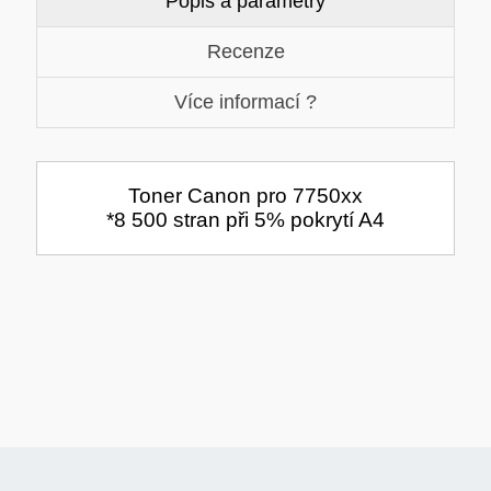
Popis a parametry
TISKOVÁ MÉDIA
MINIBARY
Recenze
MINI-PC
KOMERČNÍ PANELY
Více informací ?
HERNÍ GAMEPADY
HEADSETY & MIKROFONY
Toner Canon pro 7750xx
*8 500 stran při 5% pokrytí A4
PROCESORY - AMD
PRODLUŽOVACÍ PŘÍVOD
MS COPILOT
IP KAMERY
LEDNIČKY
KANCELÁŘSKÁ TECHNIKA
PC A NOTEBOOKY
STORAGE-SMB