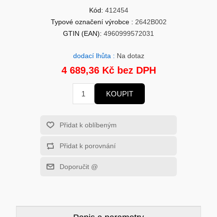
HERNÍ GRAFICKÉ KARTY
MOBILNÍ ZAŘÍZENÍ
Kód:
412454
Typové označení výrobce :
2642B002
SOLÁRNÍ PANELY
PROCESORY - INTEL
GTIN (EAN):
4960999572031
dodací lhůta :
Na dotaz
MS WINDOWS
ROUTERY
4 689,36 Kč bez DPH
USB Flash Disky
VYSAVAČE
KOUPIT
HERNÍ POČÍTAČE
KONFERENČNÍ SYSTÉMY
Přidat k oblíbeným
HERNÍ HEADSETY
PREZENTÉRY
Přidat k porovnání
Doporučit @
MĚŘÍCÍ PŘÍSTROJE
ZÁKLADNÍ DESKY - AMD
MS OFFICE APLIKACE
CHYTRÁ DOMÁCNOST