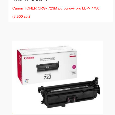
TONERY CANON
/
GAMING
Canon TONER CRG- 723M purpurový pro LBP- 7750
(8.500 str.)
HARDWARE
SOFTWARE
PERIFERIE
AI PC STANICE
ENTERPRISE
HERNÍ NTB
ELEKTRONIKA
GRAFICKÉ KARTY
HOBBY
AI ENTERPRISE