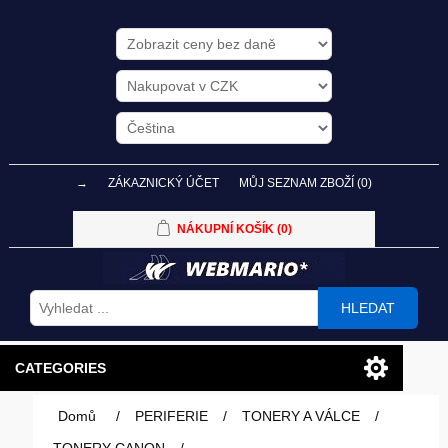
→
ZÁKAZNICKÝ ÚČET
MŮJ SEZNAM ZBOŽÍ
(0)
NÁKUPNÍ KOŠÍK
(0)
HLEDAT
CATEGORIES
Domů
/
PERIFERIE
/
TONERY A VÁLCE
/
PC SESTAVY