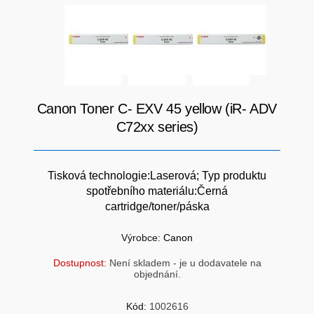
SÍTĚ
KLÁVESNICE A MYŠI
DOMÁCNOST
AI ROBOTIZACE
ZÁRUKY - SLUŽBY
NOVINKY
Canon Toner C- EXV 45 yellow (iR- ADV
HERNÍ PODLOŽKY
CHYTRÉ OSVĚTLENÍ
C72xx series)
INTERAKTIVNÍ HRAČKY
ZÁKLADNÍ DESKY - INTEL
Tisková technologie:Laserová; Typ produktu
spotřebního materiálu:Černá
ZABEZPEČENÍ
SÍŤOVÉ PRVKY Pro
cartridge/toner/páska
FLASH KARTY
Výrobce:
Canon
TOPENÍ
Dostupnost:
Není skladem - je u dodavatele na
PRACOVNÍ STANICE
objednání.
SOHO INTERNÍ DISKY
Kód:
1002616