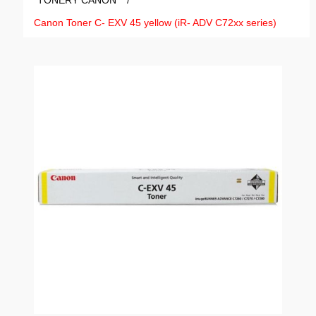
TONERY CANON
/
GAMING
Canon Toner C- EXV 45 yellow (iR- ADV C72xx series)
HARDWARE
SOFTWARE
PERIFERIE
AI PC STANICE
ENTERPRISE
HERNÍ NTB
ELEKTRONIKA
GRAFICKÉ KARTY
HOBBY
AI ENTERPRISE