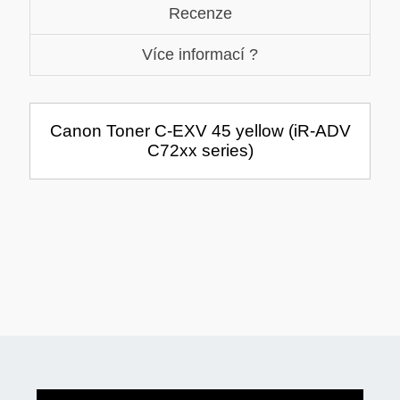
Recenze
TISKOVÁ MÉDIA
MINIBARY
Více informací ?
MINI-PC
KOMERČNÍ PANELY
HERNÍ GAMEPADY
Canon Toner C-EXV 45 yellow (iR-ADV
HEADSETY & MIKROFONY
C72xx series)
PROCESORY - AMD
PRODLUŽOVACÍ PŘÍVOD
MS COPILOT
IP KAMERY
LEDNIČKY
KANCELÁŘSKÁ TECHNIKA
PC A NOTEBOOKY
STORAGE-SMB