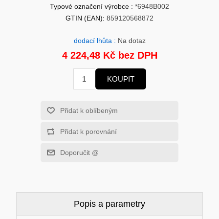
HERNÍ GRAFICKÉ KARTY
MOBILNÍ ZAŘÍZENÍ
Typové označení výrobce :
*6948B002
GTIN (EAN):
859120568872
SOLÁRNÍ PANELY
PROCESORY - INTEL
dodací lhůta :
Na dotaz
4 224,48 Kč bez DPH
MS WINDOWS
ROUTERY
KOUPIT
USB Flash Disky
VYSAVAČE
HERNÍ POČÍTAČE
Přidat k oblíbeným
KONFERENČNÍ SYSTÉMY
Přidat k porovnání
HERNÍ HEADSETY
PREZENTÉRY
Doporučit @
MĚŘÍCÍ PŘÍSTROJE
ZÁKLADNÍ DESKY - AMD
MS OFFICE APLIKACE
Popis a parametry
CHYTRÁ DOMÁCNOST