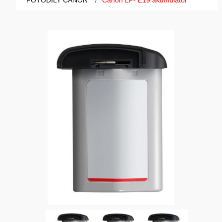
FOTODÍLY CANON
/
Canon LP- E19 akumulátor
GAMING
HARDWARE
SOFTWARE
PERIFERIE
AI PC STANICE
ENTERPRISE
HERNÍ NTB
ELEKTRONIKA
GRAFICKÉ KARTY
HOBBY
AI ENTERPRISE