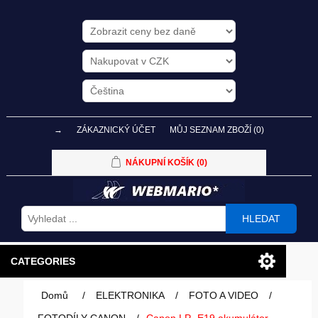
→
ZÁKAZNICKÝ ÚČET
MŮJ SEZNAM ZBOŽÍ
(0)
NÁKUPNÍ KOŠÍK
(0)
HLEDAT
CATEGORIES
Domů
/
ELEKTRONIKA
/
FOTO A VIDEO
/
PC SESTAVY