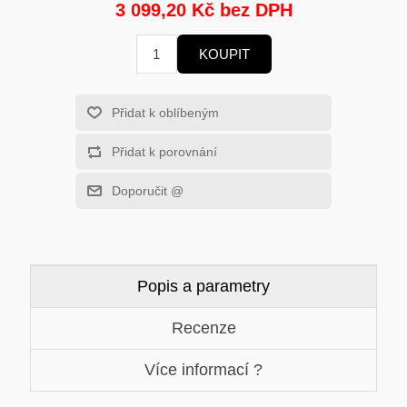
HERNÍ GRAFICKÉ KARTY
MOBILNÍ ZAŘÍZENÍ
3 099,20 Kč bez DPH
KOUPIT
SOLÁRNÍ PANELY
PROCESORY - INTEL
MS WINDOWS
Přidat k oblíbeným
ROUTERY
Přidat k porovnání
USB Flash Disky
VYSAVAČE
Doporučit @
HERNÍ POČÍTAČE
KONFERENČNÍ SYSTÉMY
HERNÍ HEADSETY
PREZENTÉRY
Popis a parametry
MĚŘÍCÍ PŘÍSTROJE
ZÁKLADNÍ DESKY - AMD
Recenze
MS OFFICE APLIKACE
Více informací ?
CHYTRÁ DOMÁCNOST