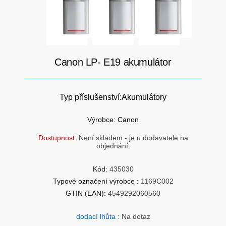
SÍTĚ
KLÁVESNICE A MYŠI
DOMÁCNOST
AI ROBOTIZACE
ZÁRUKY - SLUŽBY
Canon LP- E19 akumulátor
NOVINKY
HERNÍ PODLOŽKY
CHYTRÉ OSVĚTLENÍ
Typ příslušenství:Akumulátory
INTERAKTIVNÍ HRAČKY
ZÁKLADNÍ DESKY - INTEL
Výrobce:
Canon
Dostupnost:
Není skladem - je u dodavatele na
ZABEZPEČENÍ
SÍŤOVÉ PRVKY Pro
objednání.
Kód:
435030
FLASH KARTY
TOPENÍ
Typové označení výrobce :
1169C002
GTIN (EAN):
4549292060560
PRACOVNÍ STANICE
SOHO INTERNÍ DISKY
dodací lhůta :
Na dotaz