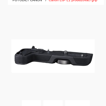
FOTODÍLY CANON
/
Canon EG- E1 prodlužovací grip
GAMING
HARDWARE
SOFTWARE
PERIFERIE
AI PC STANICE
ENTERPRISE
HERNÍ NTB
ELEKTRONIKA
GRAFICKÉ KARTY
HOBBY
AI ENTERPRISE