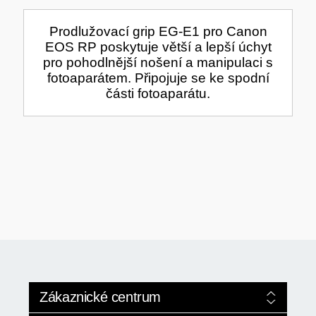
TISKOVÁ MÉDIA
MINIBARY
Prodlužovací grip EG-E1 pro Canon
MINI-PC
EOS RP poskytuje větší a lepší úchyt
pro pohodlnější nošení a manipulaci s
KOMERČNÍ PANELY
fotoaparátem. Připojuje se ke spodní
části fotoaparátu.
HERNÍ GAMEPADY
HEADSETY & MIKROFONY
PROCESORY - AMD
PRODLUŽOVACÍ PŘÍVOD
MS COPILOT
IP KAMERY
LEDNIČKY
KANCELÁŘSKÁ TECHNIKA
PC A NOTEBOOKY
ZÁLOHOVACÍ SYSTÉMY
Zákaznické centrum