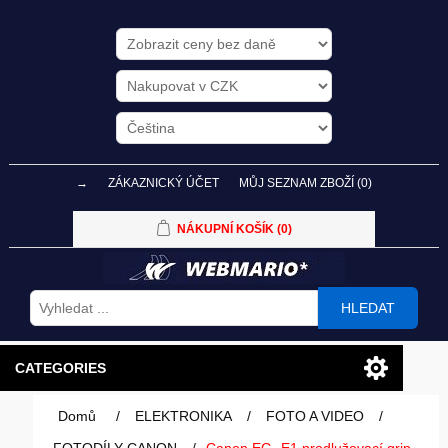
→
ZÁKAZNICKÝ ÚČET
MŮJ SEZNAM ZBOŽÍ
(0)
NÁKUPNÍ KOŠÍK
(0)
HLEDAT
CATEGORIES
Domů
/
ELEKTRONIKA
/
FOTO A VIDEO
/
PC SESTAVY