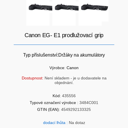
SÍTĚ
KLÁVESNICE A MYŠI
DOMÁCNOST
AI ROBOTIZACE
ZÁRUKY - SLUŽBY
Canon EG- E1 prodlužovací grip
NOVINKY
HERNÍ PODLOŽKY
CHYTRÉ OSVĚTLENÍ
Typ příslušenství:Držáky na akumulátory
INTERAKTIVNÍ HRAČKY
ZÁKLADNÍ DESKY - INTEL
Výrobce:
Canon
Dostupnost:
Není skladem - je u dodavatele na
ZABEZPEČENÍ
SÍŤOVÉ PRVKY Pro
objednání.
Kód:
435556
FLASH KARTY
TOPENÍ
Typové označení výrobce :
3484C001
GTIN (EAN):
4549292133325
PRACOVNÍ STANICE
SOHO INTERNÍ DISKY
dodací lhůta :
Na dotaz