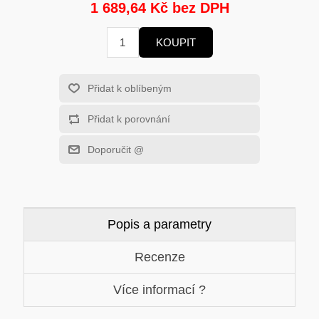
HERNÍ GRAFICKÉ KARTY
MOBILNÍ ZAŘÍZENÍ
1 689,64 Kč bez DPH
KOUPIT
SOLÁRNÍ PANELY
PROCESORY - INTEL
MS WINDOWS
Přidat k oblíbeným
ROUTERY
Přidat k porovnání
USB Flash Disky
VYSAVAČE
Doporučit @
HERNÍ POČÍTAČE
KONFERENČNÍ SYSTÉMY
HERNÍ HEADSETY
PREZENTÉRY
Popis a parametry
MĚŘÍCÍ PŘÍSTROJE
ZÁKLADNÍ DESKY - AMD
Recenze
MS OFFICE APLIKACE
Více informací ?
CHYTRÁ DOMÁCNOST