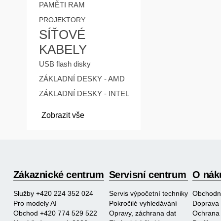
PAMĚTI RAM
PROJEKTORY
SÍŤOVÉ
KABELY
USB flash disky
ZÁKLADNÍ DESKY - AMD
ZÁKLADNÍ DESKY - INTEL
Zobrazit vše
Zákaznické centrum
Servisní centrum
O nák
Služby +420 224 352 024
Servis výpočetní techniky
Obchodn
Pro modely AI
Pokročilé vyhledávání
Doprava 
Obchod +420 774 529 522
Opravy, záchrana dat
Ochrana 