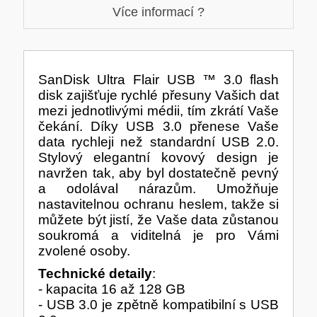
Více informací ?
TISKOVÁ MÉDIA
MINIBARY
MINI-PC
KOMERČNÍ PANELY
SanDisk Ultra Flair USB ™ 3.0 flash
disk zajišťuje rychlé přesuny Vašich dat
HERNÍ GAMEPADY
mezi jednotlivými médii, tím zkrátí Vaše
HEADSETY & MIKROFONY
čekání. Díky USB 3.0 přenese Vaše
data rychleji než standardní USB 2.0.
PROCESORY - AMD
PRODLUŽOVACÍ PŘÍVOD
Stylový elegantní kovový design je
navržen tak, aby byl dostatečně pevný
MS COPILOT
IP KAMERY
a odolával nárazům. Umožňuje
nastavitelnou ochranu heslem, takže si
můžete být jistí, že Vaše data zůstanou
LEDNIČKY
KANCELÁŘSKÁ TECHNIKA
soukromá a viditelná je pro Vámi
PC A NOTEBOOKY
zvolené osoby.
STORAGE-SMB
Technické detaily
:
- kapacita 16 až 128 GB
- USB 3.0 je zpětně kompatibilní s USB