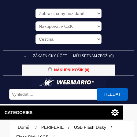
→
ZÁKAZNICKÝ ÚČET
MŮJ SEZNAM ZBOŽÍ
(0)
NÁKUPNÍ KOŠÍK
(0)
HLEDAT
CATEGORIES
Domů
/
PERIFERIE
/
USB Flash Disky
/
PC SESTAVY