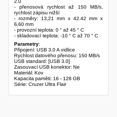
HERNÍ ÚLOŽIŠTĚ A PAMĚTI
2.0
- přenosová rychlost až 150 MB/s,
PEVNÉ DISKY
KLIMATIZACE
rychlost zápisu nižší
- rozměry: 13,21 mm x 42.42 mm x
REPRODUKTORY a SOUNDBARY
GRAFICKÉ APLIKACE
6,60 mm
KONEKTORY
- provozní teplota: 0 ° až 45 ° C
- skladovací teplota: -10 ° C až 70 ° C
MIKROVLNNÉ TROUBY
Parametry
:
Připojení: USB 3.0 A vidlice
POKLADNÍ SYSTÉMY
TISKÁRNY A MULTIFUNKCE
Rychlost datového přenosu: 150 MB/s
ZÁLOHOVACÍ SYSTÉMY
USB standard: [USB 3.0]
Zasouvací USB konektor: Ne
Materiál: Kov
HERNÍ MONITORY
Kapacita paměti: 16 - 128 GB
Série: Cruzer Ultra Flair
NAPÁJECÍ ZDROJE
DOPLŇKY
WEBKAMERY
CLOUDOVÉ APLIKACE
ÚLOŽIŠTĚ KAMERY
PŘÍPRAVA NÁPOJŮ