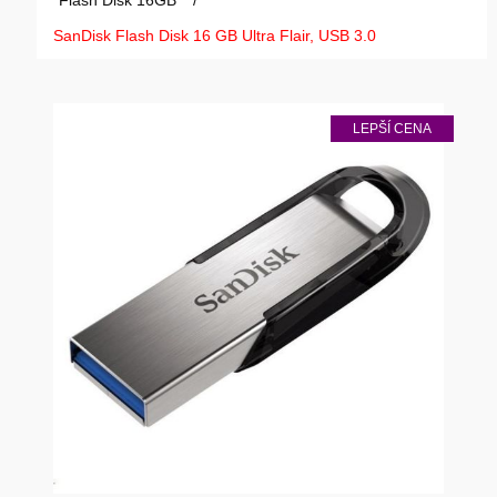
Flash Disk 16GB
/
GAMING
SanDisk Flash Disk 16 GB Ultra Flair, USB 3.0
HARDWARE
LEPŠÍ CENA
SOFTWARE
PERIFERIE
AI PC STANICE
ENTERPRISE
HERNÍ NTB
ELEKTRONIKA
GRAFICKÉ KARTY
HOBBY
AI ENTERPRISE