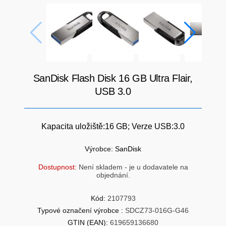
SÍTĚ
KLÁVESNICE A MYŠI
DOMÁCNOST
AI ROBOTIZACE
ZÁRUKY - SLUŽBY
NOVINKY
SanDisk Flash Disk 16 GB Ultra Flair,
HERNÍ PODLOŽKY
CHYTRÉ OSVĚTLENÍ
USB 3.0
INTERAKTIVNÍ HRAČKY
ZÁKLADNÍ DESKY - INTEL
Kapacita uložiště:16 GB; Verze USB:3.0
ZABEZPEČENÍ
SÍŤOVÉ PRVKY Pro
Výrobce:
SanDisk
Dostupnost:
Není skladem - je u dodavatele na
FLASH KARTY
objednání.
TOPENÍ
PRACOVNÍ STANICE
Kód:
2107793
SOHO INTERNÍ DISKY
Typové označení výrobce :
SDCZ73-016G-G46
GTIN (EAN):
619659136680