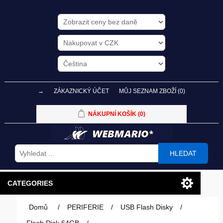
→
ZÁKAZNICKÝ ÚČET
MŮJ SEZNAM ZBOŽÍ
(0)
NÁKUPNÍ KOŠÍK
(0)
HLEDAT
CATEGORIES
Domů
/
PERIFERIE
/
USB Flash Disky
/
PC SESTAVY