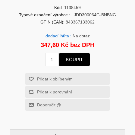
HERNÍ GRAFICKÉ KARTY
MOBILNÍ ZAŘÍZENÍ
Kód:
1138459
Typové označení výrobce :
LJDD300064G-BNBNG
SOLÁRNÍ PANELY
PROCESORY - INTEL
GTIN (EAN):
843367133062
MS WINDOWS
dodací lhůta :
Na dotaz
ROUTERY
347,60 Kč bez DPH
USB Flash Disky
VYSAVAČE
KOUPIT
HERNÍ POČÍTAČE
KONFERENČNÍ SYSTÉMY
Přidat k oblíbeným
HERNÍ HEADSETY
PREZENTÉRY
Přidat k porovnání
Doporučit @
MĚŘÍCÍ PŘÍSTROJE
ZÁKLADNÍ DESKY - AMD
MS OFFICE APLIKACE
CHYTRÁ DOMÁCNOST