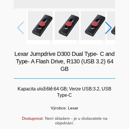
SÍTĚ
KLÁVESNICE A MYŠI
DOMÁCNOST
AI ROBOTIZACE
ZÁRUKY - SLUŽBY
NOVINKY
HERNÍ PODLOŽKY
CHYTRÉ OSVĚTLENÍ
Lexar Jumpdrive D300 Dual Type- C and
Type- A Flash Drive, R130 (USB 3.2) 64
INTERAKTIVNÍ HRAČKY
ZÁKLADNÍ DESKY - INTEL
GB
ZABEZPEČENÍ
SÍŤOVÉ PRVKY Pro
Kapacita uložiště:64 GB; Verze USB:3.2, USB
Type-C
FLASH KARTY
TOPENÍ
Výrobce:
Lexar
PRACOVNÍ STANICE
SOHO INTERNÍ DISKY
Dostupnost:
Není skladem - je u dodavatele na
objednání.