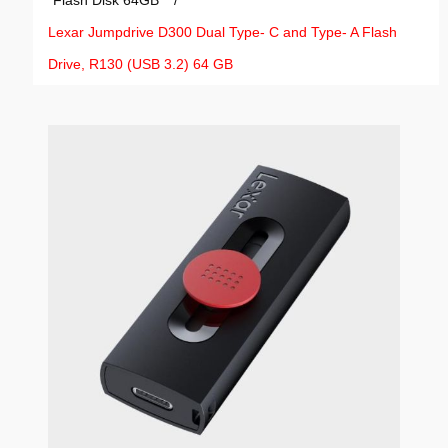
Flash Disk 64GB
/
GAMING
Lexar Jumpdrive D300 Dual Type- C and Type- A Flash
Drive, R130 (USB 3.2) 64 GB
HARDWARE
SOFTWARE
PERIFERIE
AI PC STANICE
ENTERPRISE
HERNÍ NTB
ELEKTRONIKA
GRAFICKÉ KARTY
HOBBY
AI ENTERPRISE