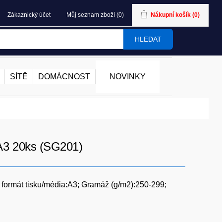
Zákaznický účet
Můj seznam zboží
(0)
Nákupní košík
(0)
HLEDAT
SÍTĚ
DOMÁCNOST
NOVINKY
A3 20ks (SG201)
í formát tisku/média:A3; Gramáž (g/m2):250-299;