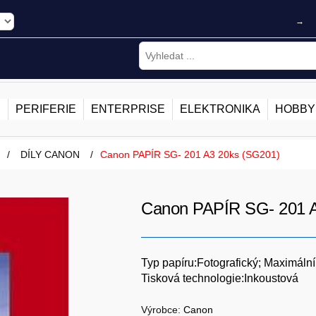
→
E
PERIFERIE
ENTERPRISE
ELEKTRONIKA
HOBBY
/
DÍLY CANON
/
Canon PAPÍR SG- 201 A3 20ks (SG201)
Canon PAPÍR SG- 201 
Typ papíru:Fotografický; Maximáln
Tisková technologie:Inkoustová
Výrobce:
Canon