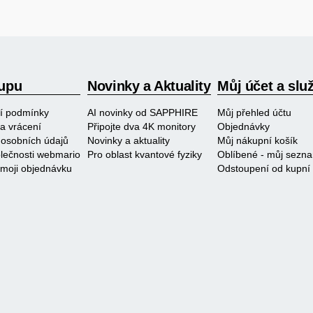
upu
Novinky a Aktuality
Můj účet a slu
í podmínky
AI novinky od SAPPHIRE
Můj přehled účtu
a vrácení
Připojte dva 4K monitory
Objednávky
osobních údajů
Novinky a aktuality
Můj nákupní košík
polečnosti webmario
Pro oblast kvantové fyziky
Oblíbené - můj sezn
 moji objednávku
Odstoupení od kupní