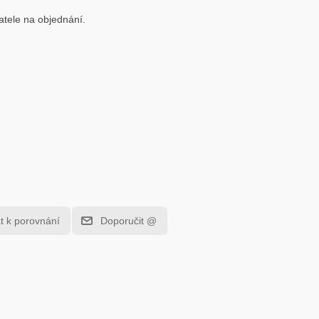
atele na objednání.
at k porovnání
Doporučit @