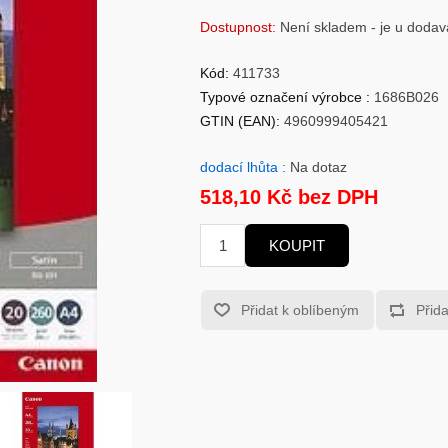
Dostupnost:
Není skladem - je u dodav
Kód:
411733
Typové označení výrobce :
1686B026
GTIN (EAN):
4960999405421
dodací lhůta :
Na dotaz
518,10 Kč bez DPH
KOUPIT
Přidat k oblíbeným
Přid