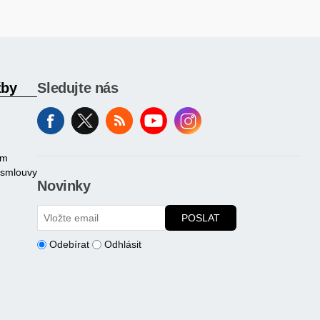
žby
Sledujte nás
am
 smlouvy
Novinky
POSLAT
Odebírat
Odhlásit