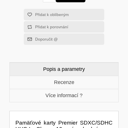
HERNÍ GRAFICKÉ KARTY
MOBILNÍ ZAŘÍZENÍ
Přidat k oblíbeným
SOLÁRNÍ PANELY
PROCESORY - INTEL
Přidat k porovnání
MS WINDOWS
ROUTERY
Doporučit @
USB Flash Disky
VYSAVAČE
HERNÍ POČÍTAČE
Popis a parametry
KONFERENČNÍ SYSTÉMY
Recenze
HERNÍ HEADSETY
PREZENTÉRY
Více informací ?
MĚŘÍCÍ PŘÍSTROJE
ZÁKLADNÍ DESKY - AMD
MS OFFICE APLIKACE
CHYTRÁ DOMÁCNOST
Pamäťové karty Premier SDXC/SDHC