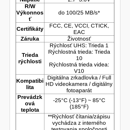
PC SKŘÍNĚ
USB KABELY
R/W
Výkonnos
do 100/25 MB/s*
KALKULAČKY
VIRTUALIZACE
ť
SÍŤOVÉ KABELY
FCC, CE, VCCI, CTICK,
Certifikáty
EAC
GRILOVÁNÍ A PÁRTY
Záruka
Životnosť
Rýchlosť UHS: Trieda 1
PŘÍSLUŠENSTVÍ
Rýchlostná trieda: Trieda
Trieda
10
rýchlosti
Rýchlostná trieda videa:
V10
HERNÍ MIKROFONY
Digitálna zrkadlovka / Full
Kompatibi
HD videokamera / digitálny
CHLADIČE
lita
ZÁSUVKY - VYPÍNAČE
fotoaparát
AUTO - MOTO
Prevádzk
LINUX SERVER
-25°C (-13°F) ~ 85°C
OPTICKÉ KABELY
ová
(185°F)
teplota
**Rýchlosť čítania/zápisu
TOPINKOVAČE
vychádza z interného
testovania spoločnosti