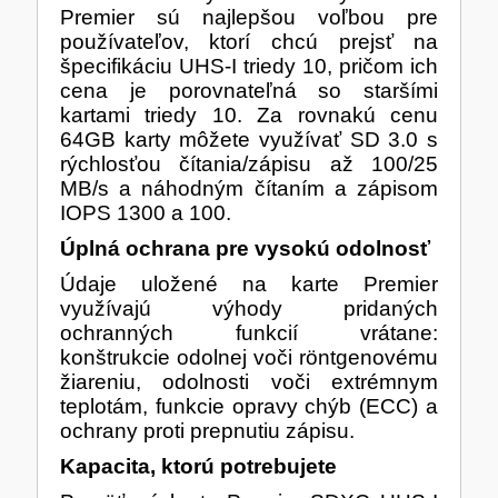
HERNÍ ÚLOŽIŠTĚ A PAMĚTI
Premier sú najlepšou voľbou pre
používateľov, ktorí chcú prejsť na
PEVNÉ DISKY
KLIMATIZACE
špecifikáciu UHS-I triedy 10, pričom ich
REPRODUKTORY a SOUNDBARY
cena je porovnateľná so staršími
GRAFICKÉ APLIKACE
KONEKTORY
kartami triedy 10. Za rovnakú cenu
64GB karty môžete využívať SD 3.0 s
rýchlosťou čítania/zápisu až 100/25
MIKROVLNNÉ TROUBY
MB/s a náhodným čítaním a zápisom
IOPS 1300 a 100.
POKLADNÍ SYSTÉMY
TISKÁRNY A MULTIFUNKCE
ZÁLOHOVACÍ SYSTÉMY
Úplná ochrana pre vysokú odolnosť
Údaje uložené na karte Premier
využívajú výhody pridaných
HERNÍ MONITORY
ochranných funkcií vrátane:
konštrukcie odolnej voči röntgenovému
NAPÁJECÍ ZDROJE
DOPLŇKY
žiareniu, odolnosti voči extrémnym
WEBKAMERY
teplotám, funkcie opravy chýb (ECC) a
CLOUDOVÉ APLIKACE
ÚLOŽIŠTĚ KAMERY
ochrany proti prepnutiu zápisu.
Kapacita, ktorú potrebujete
PŘÍPRAVA NÁPOJŮ