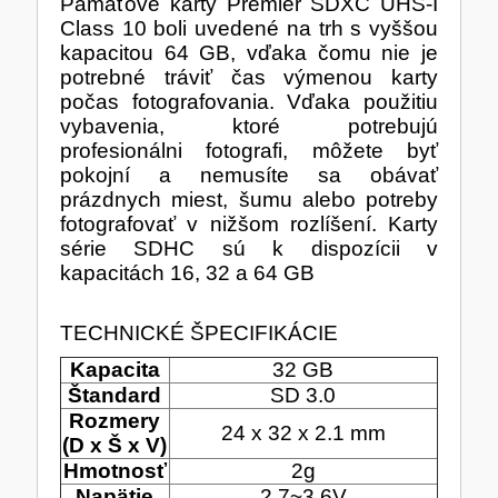
Pamäťové karty Premier SDXC UHS-I
Class 10 boli uvedené na trh s vyššou
SERVERY
TONERY A VÁLCE
kapacitou 64 GB, vďaka čomu nie je
potrebné tráviť čas výmenou karty
počas fotografovania. Vďaka použitiu
vybavenia, ktoré potrebujú
HERNÍ ŽIDLE
profesionálni fotografi, môžete byť
pokojní a nemusíte sa obávať
MONITORY
ADAPTÉRY - REDUKCE
prázdnych miest, šumu alebo potreby
fotografovať v nižšom rozlíšení. Karty
ZÁLOŽNÍ ZDROJE, EPS
WINDOWS SERVER
série SDHC sú k dispozícii v
PŘÍSLUŠENSTVÍ
kapacitách 16, 32 a 64 GB
VAŘENÍ
TECHNICKÉ ŠPECIFIKÁCIE
NÁPLNĚ A INKOUSTY
Kapacita
32 GB
Štandard
SD 3.0
Rozmery
24 x 32 x 2.1 mm
(D x Š x V)
HERNÍ KAMERY
Hmotnosť
2g
Napätie
2.7~3.6V