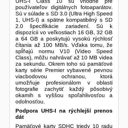
UHS-I Class 10 sú vhodné pre
TISKOVÁ MÉDIA
používateľov digitálnych fotoaparátov.
MINIBARY
Sú v súlade s SD 3.0 (Ultra High Speed
MINI-PC
1, UHS-I) a spätne kompatibilný s SD
2.0 špecifikácie zariadení. Sú k
KOMERČNÍ PANELY
dispozícii vo veľkostiach 16 GB, 32 GB
a 64 GB a poskytujú vysokú rýchlosť
HERNÍ GAMEPADY
čítania až 100 MB/s. Vďaka tomu, že
HEADSETY & MIKROFONY
spĺňajú normu V10 (Video Speed
PROCESORY - AMD
Class), môžu nahrávať až 10 MB videa
PRODLUŽOVACÍ PŘÍVOD
za sekundu. Okrem toho sú pamäťové
karty série Premier vybavené pevnou
MS COPILOT
IP KAMERY
viacbodovou ochranou, ktorá
umožňuje profesionálom v oblasti
fotografie zachytiť každý pôsobivý
LEDNIČKY
KANCELÁŘSKÁ TECHNIKA
okamih s vyššou spoľahlivosťou a
PC A NOTEBOOKY
odolnosťou.
STORAGE-SMB
Podpora UHS-I na rýchlejší prenos
dát
Pamäťové karty SDHC triedy 10 radu