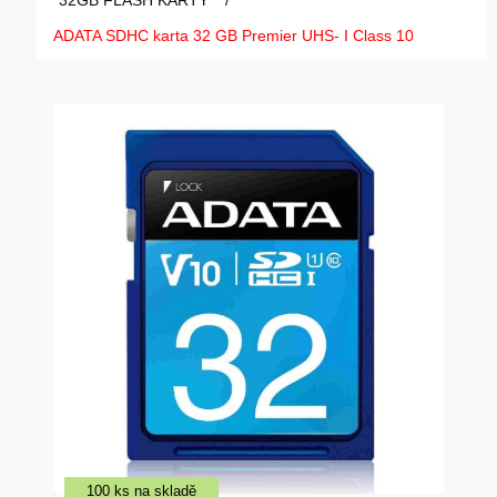
32GB FLASH KARTY
/
GAMING
ADATA SDHC karta 32 GB Premier UHS- I Class 10
HARDWARE
SOFTWARE
PERIFERIE
AI PC STANICE
ENTERPRISE
HERNÍ NTB
ELEKTRONIKA
GRAFICKÉ KARTY
HOBBY
AI ENTERPRISE
100 ks na skladě