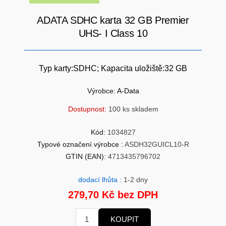
SÍTĚ
ADATA SDHC karta 32 GB Premier
KLÁVESNICE A MYŠI
UHS- I Class 10
DOMÁCNOST
AI ROBOTIZACE
ZÁRUKY - SLUŽBY
NOVINKY
Typ karty:SDHC; Kapacita uložiště:32 GB
HERNÍ PODLOŽKY
CHYTRÉ OSVĚTLENÍ
Výrobce:
A-Data
Dostupnost:
100 ks skladem
INTERAKTIVNÍ HRAČKY
ZÁKLADNÍ DESKY - INTEL
Kód:
1034827
ZABEZPEČENÍ
Typové označení výrobce :
ASDH32GUICL10-R
SÍŤOVÉ PRVKY Pro
GTIN (EAN):
4713435796702
FLASH KARTY
TOPENÍ
dodací lhůta :
1-2 dny
279,70 Kč bez DPH
PRACOVNÍ STANICE
SOHO INTERNÍ DISKY
KOUPIT