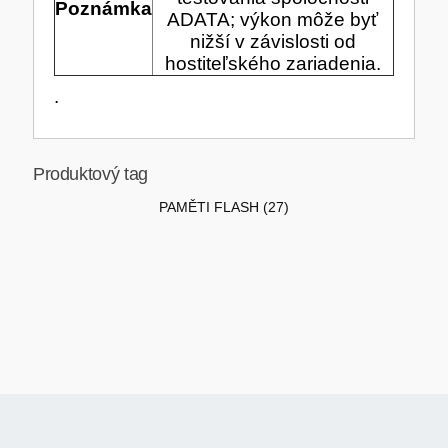
VÝPRODEJ
Poznámka
ADATA; výkon môže byť
nižší v závislosti od
hostiteľského zariadenia.
.
HERNÍ MYŠI
ROZŠIŘUJÍCÍ KARTY
OSVĚTLENÍ
PROJEKTORY
Produktový tag
BACKUP SERVER
PATCH PANELY
PAMĚTI FLASH
(27)
ROBOTY - MIXÉRY
POUKAZY
HERNÍ KLÁVESNICE
PAMĚTI RAM
DEKORACE