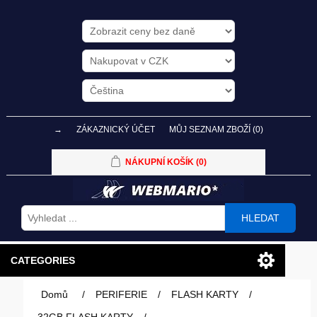
→
ZÁKAZNICKÝ ÚČET
MŮJ SEZNAM ZBOŽÍ
(0)
NÁKUPNÍ KOŠÍK
(0)
HLEDAT
CATEGORIES
Domů
/
PERIFERIE
/
FLASH KARTY
/
PC SESTAVY